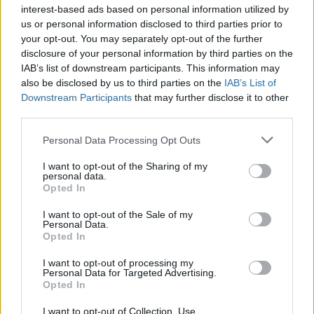
Visi įrašai
interest-based ads based on personal information utilized by
us or personal information disclosed to third parties prior to
your opt-out. You may separately opt-out of the further
disclosure of your personal information by third parties on the
Žiūrimiausi įrašai
IAB’s list of downstream participants. This information may
also be disclosed by us to third parties on the
IAB’s List of
Downstream Participants
that may further disclose it to other
third parties.
00:00:30
Vaizdai iš tragiškos avarijos Vilniaus r.: dviejų moterų ir
Personal Data Processing Opt Outs
vaiko gyvybių išgelbėti nepavyko
I want to opt-out of the Sharing of my
Žinios
|
Lietuvos diena
personal data.
Opted In
00:00:57
Savaitės vidurys nusimato karštas: temperatūra kils iki
I want to opt-out of the Sale of my
Personal Data.
32 laipsnių šilumos
Opted In
Žinios
|
Orai
I want to opt-out of processing my
Personal Data for Targeted Advertising.
Opted In
00:00:59
Nufilmavo, kaip patvino Vilniaus Vakarinis aplinkkelis:
I want to opt-out of Collection, Use,