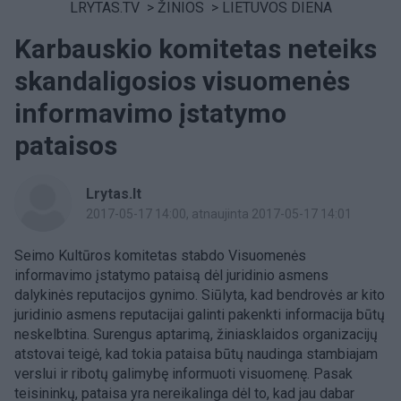
LRYTAS.TV
>
ŽINIOS
>
LIETUVOS DIENA
Karbauskio komitetas neteiks
skandaligosios visuomenės
informavimo įstatymo
pataisos
Lrytas.lt
2017-05-17 14:00
, atnaujinta 2017-05-17 14:01
Seimo Kultūros komitetas stabdo Visuomenės
informavimo įstatymo pataisą dėl juridinio asmens
dalykinės reputacijos gynimo. Siūlyta, kad bendrovės ar kito
juridinio asmens reputacijai galinti pakenkti informacija būtų
neskelbtina. Surengus aptarimą, žiniasklaidos organizacijų
atstovai teigė, kad tokia pataisa būtų naudinga stambiajam
verslui ir ribotų galimybę informuoti visuomenę. Pasak
teisininkų, pataisa yra nereikalinga dėl to, kad jau dabar