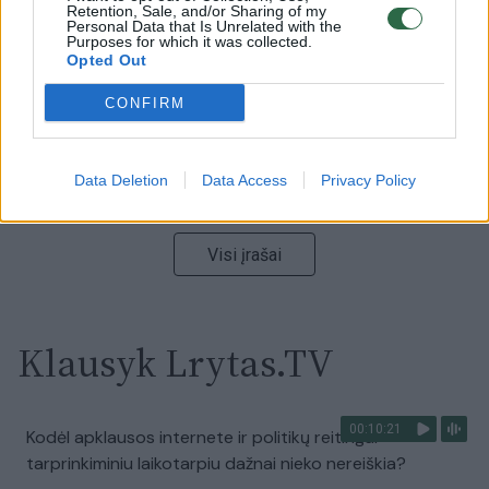
vaizdas pribloškia
Retention, Sale, and/or Sharing of my
Personal Data that Is Unrelated with the
Purposes for which it was collected.
Žinios
|
Lietuvos diena
Opted Out
CONFIRM
00:15:54
V. Zalužno pasisakymą laiko bandymu įsitvirtinti
Ukrainos politikoje: jis yra neteisus
Data Deletion
Data Access
Privacy Policy
Laidos
|
Nauja diena
Visi įrašai
Klausyk Lrytas.TV
00:10:21
Kodėl apklausos internete ir politikų reitingai
tarprinkiminiu laikotarpiu dažnai nieko nereiškia?