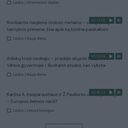
Laidos
|
Informacinis skydas
00:15:25
Ruošiantis naujiems mokslo metams – vaikų teisių
tarnybos primena: štai apie ką būtina pasikalbėti
Laidos
|
Nauja diena
00:14:33
Atliekų krizė nedingo – pradėjo skųstis Naujosios
Vilnios gyventojai: I. Budraitė atsakė, kas vyksta
Laidos
|
Nauja diena
00:42:12
Karšta A. Kasparavičiaus ir Ž Pavilionio diskusija: Rusija
– Europos šeimos narė?
Laidos
|
Lietuva tiesiogiai