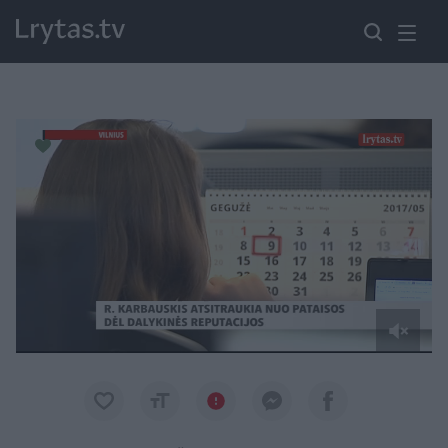
Paremkite Ukrainą