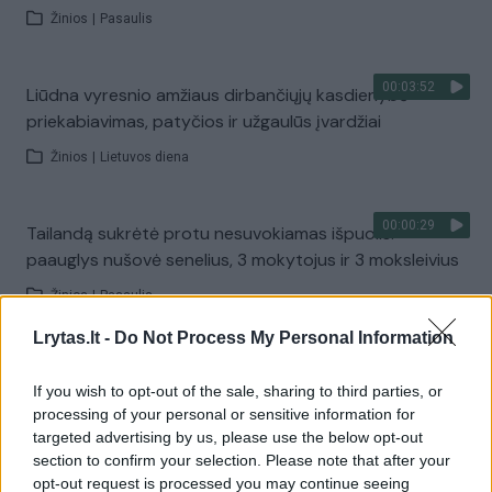
Žinios
|
Pasaulis
00:03:52
Liūdna vyresnio amžiaus dirbančiųjų kasdienybė –
priekabiavimas, patyčios ir užgaulūs įvardžiai
Žinios
|
Lietuvos diena
00:00:29
Tailandą sukrėtė protu nesuvokiamas išpuolis:
paauglys nušovė senelius, 3 mokytojus ir 3 moksleivius
Žinios
|
Pasaulis
Lrytas.lt -
Do Not Process My Personal Information
00:02:08
Aukštaitijos pučiamųjų orkestras Nyderlanduose
If you wish to opt-out of the sale, sharing to third parties, or
apgynė čempionų vardą
processing of your personal or sensitive information for
Žinios
|
Lietuvos diena
targeted advertising by us, please use the below opt-out
section to confirm your selection. Please note that after your
opt-out request is processed you may continue seeing