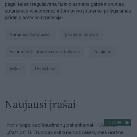
pagal teisinį reguliavimą fizinio asmens garbė ir orumas,
aptariamas visuomenės informavino įstatyme, prilyginamas
juridinio asmens reputacijai.
Ramūnas Karbauskis
įstatymo pataisa
Visuomenės informavimo įstatymas
naujiena
įvykis
Reporteris
Naujausi įrašai
00:02:40
Nors teigė, kad šaudmenų pakankamai – Ukrainai
„Patriot“ D. Trumpas skirti nenori: raketų mes norime