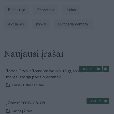
Baltarusija
Reporteris
Žinios
aktualijos
Įvykiai
europarlamentarai
Naujausi įrašai
00:42:29
Tadas Gryn ir Toma Vaškevičiūtė grįžo į praeitį: kodėl jų
meilės istorija padėjo ekrane?
Žinios
|
Lietuvos diena
00:21:19
„Žinios“ 2026-08-08
Laidos
|
Žinios