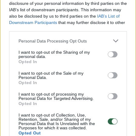
disclosure of your personal information by third parties on the
00:00:30
Vaizdai iš tragiškos avarijos Vilniaus r.: dviejų moterų ir
IAB’s list of downstream participants. This information may
vaiko gyvybių išgelbėti nepavyko
also be disclosed by us to third parties on the
IAB’s List of
Downstream Participants
that may further disclose it to other
Žinios
|
Lietuvos diena
third parties.
Personal Data Processing Opt Outs
00:00:57
Savaitės vidurys nusimato karštas: temperatūra kils iki
I want to opt-out of the Sharing of my
32 laipsnių šilumos
personal data.
Opted In
Žinios
|
Orai
I want to opt-out of the Sale of my
Personal Data.
Opted In
00:15:54
V. Zalužno pasisakymą laiko bandymu įsitvirtinti
Ukrainos politikoje: jis yra neteisus
I want to opt-out of processing my
Personal Data for Targeted Advertising.
Laidos
|
Nauja diena
Opted In
I want to opt-out of Collection, Use,
Retention, Sale, and/or Sharing of my
00:05:25
K. Prunskienės brolis prisiminė jaudinančią akimirką
Personal Data that Is Unrelated with the
Purposes for which it was collected.
prieš mirtį: „Tai buvo simbolinis mūsų pagerbimo
Opted Out