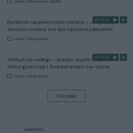
Laidos
|
Informacinis skydas
00:15:25
Ruošiantis naujiems mokslo metams – vaikų teisių
tarnybos primena: štai apie ką būtina pasikalbėti
Laidos
|
Nauja diena
00:14:33
Atliekų krizė nedingo – pradėjo skųstis Naujosios
Vilnios gyventojai: I. Budraitė atsakė, kas vyksta
Laidos
|
Nauja diena
Visi įrašai