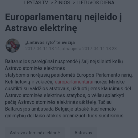
LRYTAS.TV
>
ŽINIOS
>
LIETUVOS DIENA
Europarlamentarų neįleido į
Astravo elektrinę
„Lietuvos ryto“ televizija
2017-04-11 18:14
, atnaujinta 2017-04-11 18:23
Baltarusijos pareigūnai nusprendė į šalį neįsileisti kelių
Astravo atominės elektrinės
statybomis norėjusių pasidomėti Europos Parlamento narių.
Keli lietuvių ir vokiečių
europarlamentarai
norėjo Minske
susitikti su valdžios atstovais, užduoti jiems klausimus dėl
Astravo atominės elektrinės statybos, o vėliau aplankyti
pačią Astravo atominės elektrinės aikštelę. Tačiau
Baltarusijos ambasada Belgijoje atsakė, kad nemato
galimybių dėl laiko stokos organizuoti tuos susitikimus.
Astravo atominė elektrinė
Astravas