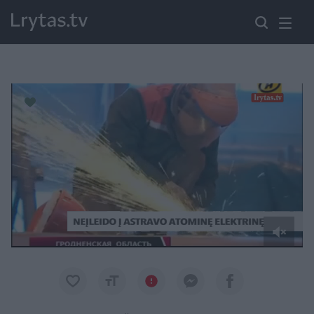
Paremkite Ukrainą