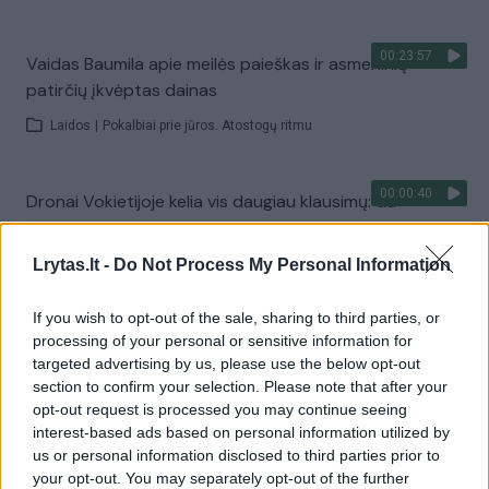
00:23:57
Vaidas Baumila apie meilės paieškas ir asmeninių
patirčių įkvėptas dainas
Laidos
|
Pokalbiai prie jūros. Atostogų ritmu
00:00:40
Dronai Vokietijoje kelia vis daugiau klausimų: du
pastebėti virš karinės bazės
Lrytas.lt -
Žinios
|
Pasaulis
Do Not Process My Personal Information
If you wish to opt-out of the sale, sharing to third parties, or
Visi įrašai
processing of your personal or sensitive information for
targeted advertising by us, please use the below opt-out
section to confirm your selection. Please note that after your
opt-out request is processed you may continue seeing
Žiūrimiausi įrašai
interest-based ads based on personal information utilized by
us or personal information disclosed to third parties prior to
your opt-out. You may separately opt-out of the further