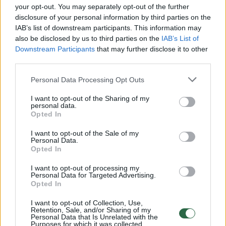
Žiūrimiausi įrašai
your opt-out. You may separately opt-out of the further
disclosure of your personal information by third parties on the
IAB’s list of downstream participants. This information may
also be disclosed by us to third parties on the
IAB’s List of
00:00:30
Vaizdai iš tragiškos avarijos Vilniaus r.: dviejų moterų ir
Downstream Participants
that may further disclose it to other
vaiko gyvybių išgelbėti nepavyko
third parties.
Žinios
|
Lietuvos diena
Personal Data Processing Opt Outs
I want to opt-out of the Sharing of my
personal data.
00:00:57
Savaitės vidurys nusimato karštas: temperatūra kils iki
Opted In
32 laipsnių šilumos
I want to opt-out of the Sale of my
Personal Data.
Žinios
|
Orai
Opted In
I want to opt-out of processing my
00:15:54
V. Zalužno pasisakymą laiko bandymu įsitvirtinti
Personal Data for Targeted Advertising.
Opted In
Ukrainos politikoje: jis yra neteisus
I want to opt-out of Collection, Use,
Laidos
|
Nauja diena
Retention, Sale, and/or Sharing of my
Personal Data that Is Unrelated with the
Purposes for which it was collected.