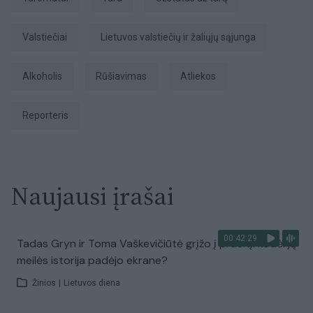
valstiečiai
Lietuvos valstiečių ir žaliųjų sąjunga
Alkoholis
rūšiavimas
atliekos
Reporteris
Naujausi įrašai
00:42:29
Tadas Gryn ir Toma Vaškevičiūtė grįžo į praeitį: kodėl jų
meilės istorija padėjo ekrane?
Žinios
|
Lietuvos diena