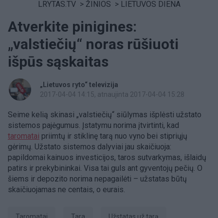
LRYTAS.TV
>
ŽINIOS
>
LIETUVOS DIENA
Atverkite pinigines:
„valstiečių“ noras rūšiuoti
išpūs sąskaitas
„Lietuvos ryto“ televizija
2017-04-04 14:15
, atnaujinta 2017-04-04 15:28
Seime kelią skinasi „valstiečių“ siūlymas išplėsti užstato
sistemos pajėgumus. Įstatymu norima įtvirtinti, kad
taromatai
priimtų ir stiklinę tarą nuo vyno bei stipriųjų
gėrimų. Užstato sistemos dalyviai jau skaičiuoja:
papildomai kainuos investicijos, taros sutvarkymas, išlaidų
patirs ir prekybininkai. Visa tai guls ant gyventojų pečių. O
šiems ir depozito norima nepagailėti – užstatas būtų
skaičiuojamas ne centais, o eurais.
taromatai
tara
užstatas už tarą