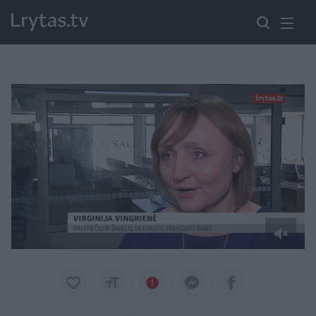
Paremkite Ukrainą