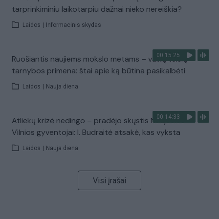
tarprinkiminiu laikotarpiu dažnai nieko nereiškia?
Laidos
|
Informacinis skydas
00:15:25
Ruošiantis naujiems mokslo metams – vaikų teisių
tarnybos primena: štai apie ką būtina pasikalbėti
Laidos
|
Nauja diena
00:14:33
Atliekų krizė nedingo – pradėjo skųstis Naujosios
Vilnios gyventojai: I. Budraitė atsakė, kas vyksta
Laidos
|
Nauja diena
Visi įrašai