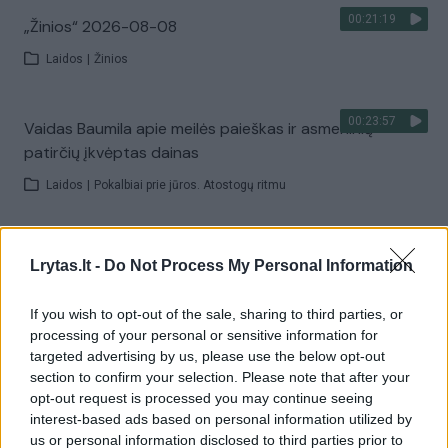
00:21:19
„Žinios“ 2026-08-08
Laidos
|
Žinios
00:23:57
Vaidas Baumila apie meilės paieškas ir asmeninių
patirčių įkvėptas dainas
Laidos
|
Pokalbiai prie jūros. Atostogų ritmu
00:00:40
Dronai Vokietijoje kelia vis daugiau klausimų: du
Lrytas.lt -
Do Not Process My Personal Information
pastebėti virš karinės bazės
Žinios
|
Pasaulis
If you wish to opt-out of the sale, sharing to third parties, or
processing of your personal or sensitive information for
targeted advertising by us, please use the below opt-out
Visi įrašai
section to confirm your selection. Please note that after your
opt-out request is processed you may continue seeing
interest-based ads based on personal information utilized by
us or personal information disclosed to third parties prior to