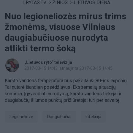
LRYTAS.TV
>
ŽINIOS
>
LIETUVOS DIENA
Nuo legioneliozės mirus trims
žmonėms, visuose Vilniaus
daugiabučiuose nurodyta
atlikti termo šoką
„Lietuvos ryto“ televizija
2017-03-15 14:43
, atnaujinta 2017-03-15 14:45
Karšto vandens temperatūra bus pakelta iki 80-ies laipsnių.
Tai nutarė šiandien posėdžiavusi Ekstremalių situacijų
komisija. Įgyvendinti nurodymą, karšto vandens tiekėjai ir
daugiabučių šilumos punktų prižiūrėtojai turi per savaitę.
legioneliozė
daugiabučiai
infekcija