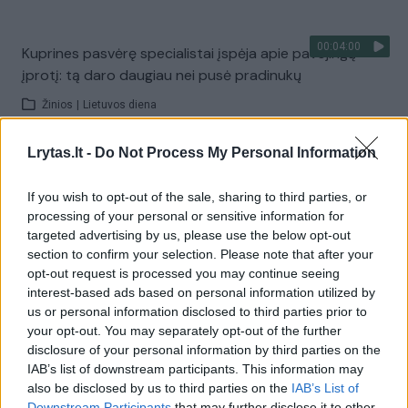
00:04:00
Kuprines pasvėrę specialistai įspėja apie pavojingą
įprotį: tą daro daugiau nei pusė pradinukų
Žinios
|
Lietuvos diena
Lrytas.lt -
Do Not Process My Personal Information
Visi įrašai
If you wish to opt-out of the sale, sharing to third parties, or
processing of your personal or sensitive information for
targeted advertising by us, please use the below opt-out
Žiūrimiausi įrašai
section to confirm your selection. Please note that after your
opt-out request is processed you may continue seeing
interest-based ads based on personal information utilized by
us or personal information disclosed to third parties prior to
00:00:30
Vaizdai iš tragiškos avarijos Vilniaus r.: dviejų moterų ir
your opt-out. You may separately opt-out of the further
vaiko gyvybių išgelbėti nepavyko
disclosure of your personal information by third parties on the
IAB’s list of downstream participants. This information may
Žinios
|
Lietuvos diena
also be disclosed by us to third parties on the
IAB’s List of
Downstream Participants
that may further disclose it to other