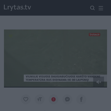
Paremkite Ukrainą