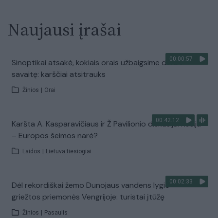
Naujausi įrašai
00:00:57
Sinoptikai atsakė, kokiais orais užbaigsime darbo
savaitę: karščiai atsitrauks
Žinios
|
Orai
00:42:12
Karšta A. Kasparavičiaus ir Ž Pavilionio diskusija: Rusija
– Europos šeimos narė?
Laidos
|
Lietuva tiesiogiai
00:02:33
Dėl rekordiškai žemo Dunojaus vandens lygio –
griežtos priemonės Vengrijoje: turistai įtūžę
Žinios
|
Pasaulis