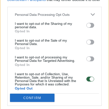
third parties.
00:00:57
Savaitės vidurys nusimato karštas: temperatūra kils iki
32 laipsnių šilumos
Personal Data Processing Opt Outs
Žinios
|
Orai
I want to opt-out of the Sharing of my
personal data.
Opted In
00:00:59
Nufilmavo, kaip patvino Vilniaus Vakarinis aplinkkelis:
I want to opt-out of the Sale of my
vaizdas pribloškia
Personal Data.
Opted In
Žinios
|
Lietuvos diena
I want to opt-out of processing my
Personal Data for Targeted Advertising.
Opted In
00:00:55
Avarija Vilniuje: į stotelę įsirėžęs automobilis sužalojo
dvi moteris
I want to opt-out of Collection, Use,
Retention, Sale, and/or Sharing of my
Personal Data that Is Unrelated with the
Žinios
|
Lietuvos diena
Purposes for which it was collected.
Opted Out
Visi įrašai
CONFIRM