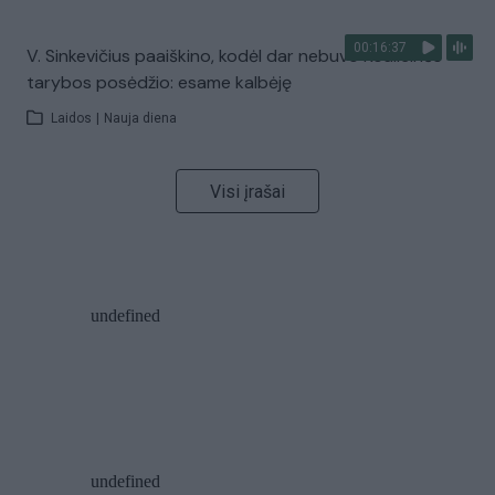
00:16:37
V. Sinkevičius paaiškino, kodėl dar nebuvo Koalicinės
tarybos posėdžio: esame kalbėję
Laidos
|
Nauja diena
Visi įrašai