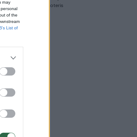
ou may
omobilis sužalojo dvi moteris
 personal
out of the
Žinios
|
Lietuvos diena
 downstream
B’s List of