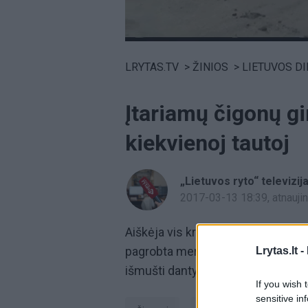
Volume
0%
LRYTAS.TV
>
ŽINIOS
>
LIETUVOS D
Įtariamų čigonų gi
kiekvienoj tautoj
„Lietuvos ryto“ televizij
2017-03-13 18:39
, atnauj
Aiškėja vis kraupesnės detalės j
pagrobta mergina žiauriai užtalžy
Lrytas.lt -
išmušti dantys, manoma, kad taip t
If you wish 
sensitive in