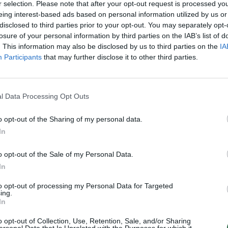
trazdauskaitė
moters nužudymas
r selection. Please note that after your opt-out request is processed y
aut
eing interest-based ads based on personal information utilized by us or
disclosed to third parties prior to your opt-out. You may separately opt-
losure of your personal information by third parties on the IAB’s list of
. This information may also be disclosed by us to third parties on the
IA
Participants
that may further disclose it to other third parties.
Visi įrašai
0:44
00:00:44
os:
Pamatykite filmuotą medžiagą: ištrauktas
l Data Processing Opt Outs
s
į tvenkinį įskriejęs automobilis
o opt-out of the Sharing of my personal data.
Žinios
|
Lietuvos diena
In
o opt-out of the Sale of my Personal Data.
In
0:57
00:42:12
aigsime
Karšta A. Kasparavičiaus ir Ž Pavilionio
diskusija: Rusija – Europos šeimos narė?
to opt-out of processing my Personal Data for Targeted
ing.
Laidos
|
Lietuva tiesiogiai
In
o opt-out of Collection, Use, Retention, Sale, and/or Sharing
ersonal Data that Is Unrelated with the Purposes for which it