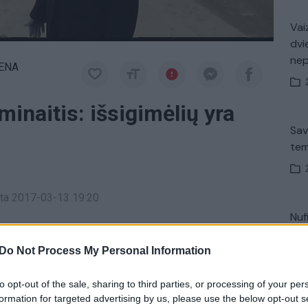
Vaiz
dvi
ne
IENA
minaitis: išsigimėlių yra
Sav
tem
a
inta 2017-03-13 19:20
Nuf
aunos plungiškės nužudymo byloje. Dėl automobilio
Vak
ta kastuvu, daugiausia smogta į galvą. Merginai
Do Not Process My Personal Information
ikėtasi, kad auką bus sunku atpažinti.
to opt-out of the sale, sharing to third parties, or processing of your per
formation for targeted advertising by us, please use the below opt-out s
Avar