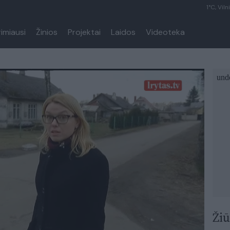
1°C, Viln
rimiausi
Žinios
Projektai
Laidos
Videoteka
Žiū