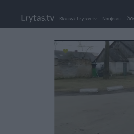
Klausyk Lrytas.tv
Naujausi
Žiū
Paremkite Ukrainą