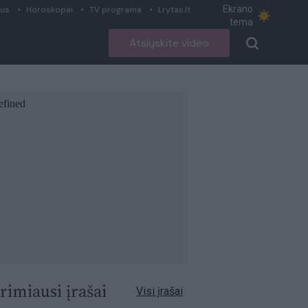
Ekrano
ius
Horoskopai
TV programa
Lrytas.lt
tema
Atsiųskite video
rimiausi įrašai
Visi įrašai