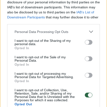
disclosure of your personal information by third parties on the
00:00:30
Vaizdai iš tragiškos avarijos Vilniaus r.: dviejų moterų ir
IAB’s list of downstream participants. This information may
vaiko gyvybių išgelbėti nepavyko
also be disclosed by us to third parties on the
IAB’s List of
Downstream Participants
that may further disclose it to other
Žinios
|
Lietuvos diena
third parties.
Personal Data Processing Opt Outs
00:00:57
Savaitės vidurys nusimato karštas: temperatūra kils iki
32 laipsnių šilumos
I want to opt-out of the Sharing of my
personal data.
Opted In
Žinios
|
Orai
I want to opt-out of the Sale of my
Personal Data.
00:00:59
Opted In
Nufilmavo, kaip patvino Vilniaus Vakarinis aplinkkelis:
vaizdas pribloškia
I want to opt-out of processing my
Personal Data for Targeted Advertising.
Žinios
|
Lietuvos diena
Opted In
I want to opt-out of Collection, Use,
Retention, Sale, and/or Sharing of my
00:05:25
K. Prunskienės brolis prisiminė jaudinančią akimirką
Personal Data that Is Unrelated with the
Purposes for which it was collected.
prieš mirtį: „Tai buvo simbolinis mūsų pagerbimo
Opted Out