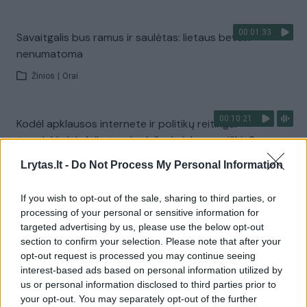
00:01:33
Savaitgalis bus ramus ir saulėtas: lietaus beveik
nenumatoma
Žinios
|
Orai
00:10:21
Kodėl apklausos internete ir politikų reitingai
tarprinkiminiu laikotarpiu dažnai nieko nereiškia?
Laidos
|
Informacinis skydas
Lrytas.lt -
Do Not Process My Personal Information
If you wish to opt-out of the sale, sharing to third parties, or
Visi įrašai
processing of your personal or sensitive information for
targeted advertising by us, please use the below opt-out
section to confirm your selection. Please note that after your
opt-out request is processed you may continue seeing
Žiūrimiausi įrašai
interest-based ads based on personal information utilized by
us or personal information disclosed to third parties prior to
your opt-out. You may separately opt-out of the further