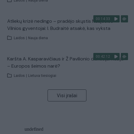
Laidos
|
Nauja diena
00:14:33
Atliekų krizė nedingo – pradėjo skųstis Naujosios
Vilnios gyventojai: I. Budraitė atsakė, kas vyksta
Laidos
|
Nauja diena
00:42:12
Karšta A. Kasparavičiaus ir Ž Pavilionio diskusija: Rusija
– Europos šeimos narė?
Laidos
|
Lietuva tiesiogiai
Visi įrašai