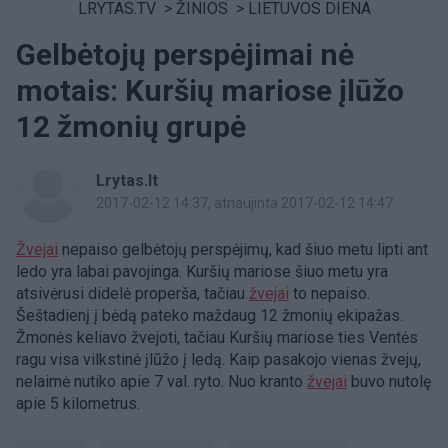
LRYTAS.TV
>
ŽINIOS
>
LIETUVOS DIENA
Gelbėtojų perspėjimai nė
motais: Kuršių mariose įlūžo
12 žmonių grupė
Lrytas.lt
2017-02-12 14:37
, atnaujinta 2017-02-12 14:47
Žvejai
nepaiso gelbėtojų perspėjimų, kad šiuo metu lipti ant
ledo yra labai pavojinga. Kuršių mariose šiuo metu yra
atsivėrusi didelė properša, tačiau
žvejai
to nepaiso.
Šeštadienį į bėdą pateko maždaug 12 žmonių ekipažas.
Žmonės keliavo žvejoti, tačiau Kuršių mariose ties Ventės
ragu visa vilkstinė įlūžo į ledą. Kaip pasakojo vienas žvejų,
nelaimė nutiko apie 7 val. ryto. Nuo kranto
žvejai
buvo nutolę
apie 5 kilometrus.