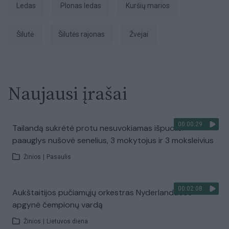
ledas
plonas ledas
Kuršių marios
Šilutė
Šilutės rajonas
žvejai
Naujausi įrašai
00:00:29
Tailandą sukrėtė protu nesuvokiamas išpuolis:
paauglys nušovė senelius, 3 mokytojus ir 3 moksleivius
Žinios
|
Pasaulis
00:02:08
Aukštaitijos pučiamųjų orkestras Nyderlanduose
apgynė čempionų vardą
Žinios
|
Lietuvos diena