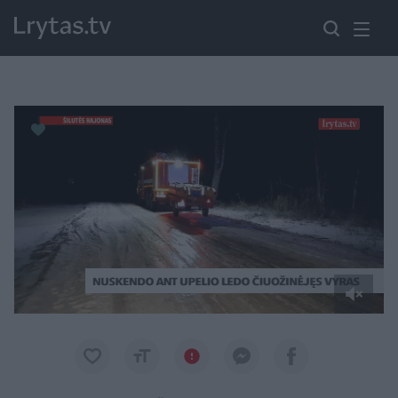
Paremkite Ukrainą