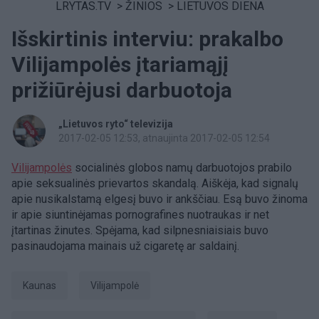
LRYTAS.TV
>
ŽINIOS
>
LIETUVOS DIENA
Išskirtinis interviu: prakalbo
Vilijampolės įtariamąjį
prižiūrėjusi darbuotoja
„Lietuvos ryto“ televizija
2017-02-05 12:53
, atnaujinta 2017-02-05 12:54
Vilijampolės
socialinės globos namų darbuotojos prabilo
apie seksualinės prievartos skandalą. Aiškėja, kad signalų
apie nusikalstamą elgesį buvo ir ankščiau. Esą buvo žinoma
ir apie siuntinėjamas pornografines nuotraukas ir net
įtartinas žinutes. Spėjama, kad silpnesniaisiais buvo
pasinaudojama mainais už cigaretę ar saldainį.
Kaunas
Vilijampolė