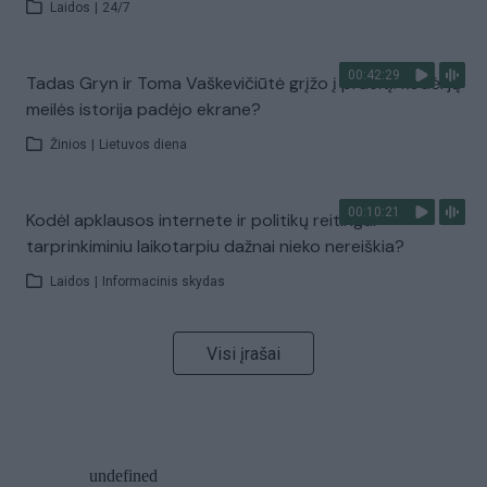
Laidos
|
24/7
00:42:29
Tadas Gryn ir Toma Vaškevičiūtė grįžo į praeitį: kodėl jų
meilės istorija padėjo ekrane?
Žinios
|
Lietuvos diena
00:10:21
Kodėl apklausos internete ir politikų reitingai
tarprinkiminiu laikotarpiu dažnai nieko nereiškia?
Laidos
|
Informacinis skydas
Visi įrašai