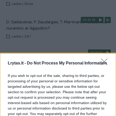
Laidos
|
Žinios
00:40:48
D. Gaižauskas, P. Saudargas, T. Martinaitis: valdžia mus
nuramino ar išgąsdino?
Laidos
|
24/7
00:00:52
Savaitės pradžia su lietumi ir perkūnija: temperatūra
dar sieks 30 laipsnių
Lrytas.lt -
Do Not Process My Personal Information
Žinios
|
Orai
If you wish to opt-out of the sale, sharing to third parties, or
processing of your personal or sensitive information for
Visi įrašai
targeted advertising by us, please use the below opt-out
section to confirm your selection. Please note that after your
opt-out request is processed you may continue seeing
interest-based ads based on personal information utilized by
Žiūrimiausi įrašai
us or personal information disclosed to third parties prior to
your opt-out. You may separately opt-out of the further