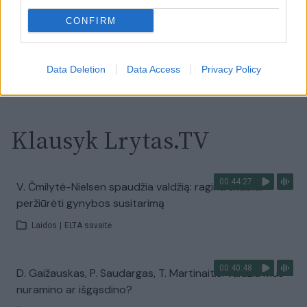
savaitę: karščiai atsitrauks
CONFIRM
Žinios
|
Orai
Data Deletion
Data Access
Privacy Policy
Visi įrašai
Klausyk Lrytas.TV
00:44:27
V. Čmilytė-Nielsen spaudžia valdžią: ragina skubiai
peržiūrėti gynybos susitarimą
Laidos
|
ELTA savaitė
00:40:48
D. Gaižauskas, P. Saudargas, T. Martinaitis: valdžia mus
nuramino ar išgąsdino?