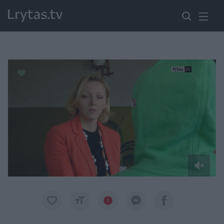
Paremkite Ukrainą