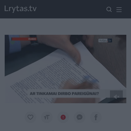
Paremkite Ukrainą