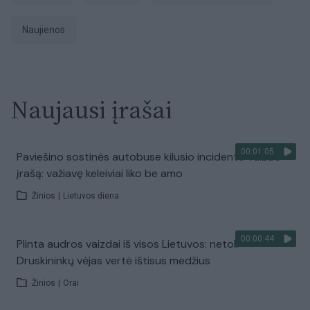
Naujienos
Naujausi įrašai
00:01:05
Paviešino sostinės autobuse kilusio incidento vaizdo
įrašą: važiavę keleiviai liko be amo
Žinios
|
Lietuvos diena
00:00:44
Plinta audros vaizdai iš visos Lietuvos: netoli
Druskininkų vėjas vertė ištisus medžius
Žinios
|
Orai