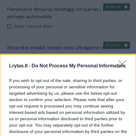
00:00:44
Pamatykite filmuotą medžiagą: ištrauktas į tvenkinį
įskriejęs automobilis
Žinios
|
Lietuvos diena
00:00:57
Sinoptikai atsakė, kokiais orais užbaigsime darbo
savaitę: karščiai atsitrauks
Žinios
|
Orai
Lrytas.lt -
Do Not Process My Personal Information
If you wish to opt-out of the sale, sharing to third parties, or
Visi įrašai
processing of your personal or sensitive information for
targeted advertising by us, please use the below opt-out
section to confirm your selection. Please note that after your
opt-out request is processed you may continue seeing
Žiūrimiausi įrašai
interest-based ads based on personal information utilized by
us or personal information disclosed to third parties prior to
your opt-out. You may separately opt-out of the further
disclosure of your personal information by third parties on the
00:00:30
Vaizdai iš tragiškos avarijos Vilniaus r.: dviejų moterų ir