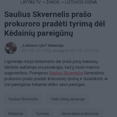
LRYTAS.TV
>
ŽINIOS
>
LIETUVOS DIENA
Saulius Skvernelis prašo
prokuroro pradėti tyrimą dėl
Kėdainių pareigūnų
„Lietuvos ryto“ televizija
2017-01-27 17:02
, atnaujinta 2017-01-27 17:22
Ligoninėje miręs keturmetis dar prieš porą mėnesių
darželio auklėtojai yra pasakojęs, kad jį mušė mamos
sugyventinis. Premjeras
Saulius Skvernelis
Generalinio
prokuroro prašo pradėti ikiteisminį tyrimą ir išsiaiškinti, ar
visi pareigūnai tinkamai atliko savo pareigas.
Saulius Skvernelis
vaiko teisių apsauga
Kėdainiai
tyrimas
generalinis prokuroras