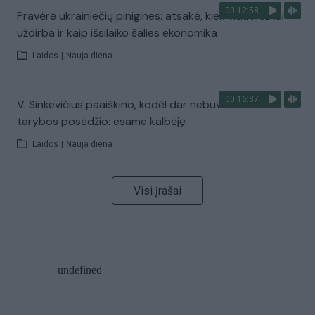
00:12:58
Pravėrė ukrainiečių pinigines: atsakė, kiek vidutiniškai
uždirba ir kaip išsilaiko šalies ekonomika
Laidos
|
Nauja diena
00:16:37
V. Sinkevičius paaiškino, kodėl dar nebuvo Koalicinės
tarybos posėdžio: esame kalbėję
Laidos
|
Nauja diena
Visi įrašai