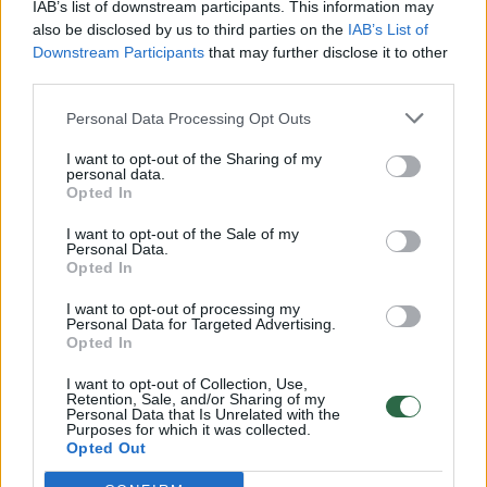
IAB’s list of downstream participants. This information may
vaiko gyvybių išgelbėti nepavyko
also be disclosed by us to third parties on the
IAB’s List of
Downstream Participants
that may further disclose it to other
Žinios
|
Lietuvos diena
third parties.
Personal Data Processing Opt Outs
00:00:57
Savaitės vidurys nusimato karštas: temperatūra kils iki
32 laipsnių šilumos
I want to opt-out of the Sharing of my
personal data.
Opted In
Žinios
|
Orai
I want to opt-out of the Sale of my
Personal Data.
00:00:59
Opted In
Nufilmavo, kaip patvino Vilniaus Vakarinis aplinkkelis:
vaizdas pribloškia
I want to opt-out of processing my
Personal Data for Targeted Advertising.
Žinios
|
Lietuvos diena
Opted In
I want to opt-out of Collection, Use,
Retention, Sale, and/or Sharing of my
00:00:55
Avarija Vilniuje: į stotelę įsirėžęs automobilis sužalojo
Personal Data that Is Unrelated with the
Purposes for which it was collected.
dvi moteris
Opted Out
Žinios
|
Lietuvos diena