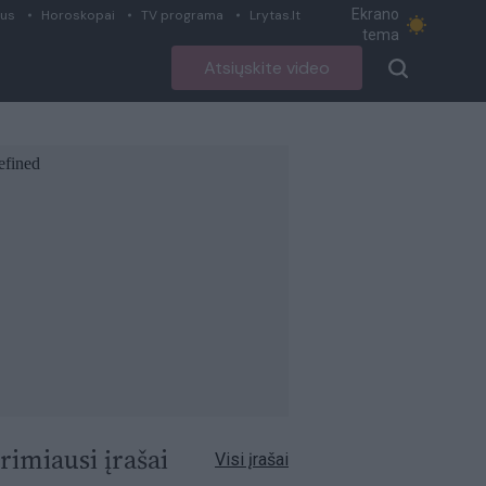
Ekrano
ius
Horoskopai
TV programa
Lrytas.lt
tema
Atsiųskite video
rimiausi įrašai
Visi įrašai