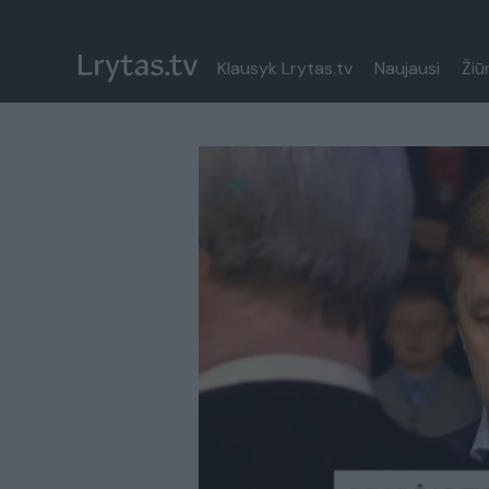
Klausyk Lrytas.tv
Naujausi
Žiū
Paremkite Ukrainą