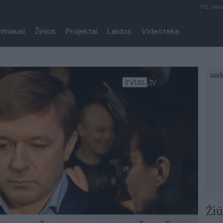
1°C, Viln
rimiausi
Žinios
Projektai
Laidos
Videoteka
Žiū