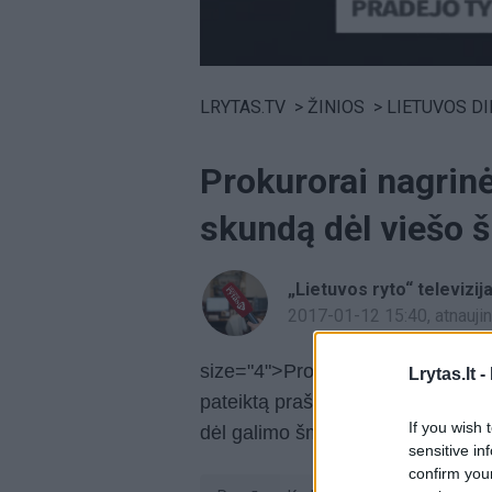
Volume
0%
LRYTAS.TV
>
ŽINIOS
>
LIETUVOS D
Prokurorai nagri
skundą dėl viešo 
„Lietuvos ryto“ televizij
2017-01-12 15:40
, atnauj
size="4">Prokurorai ėmėsi nagrin
Lrytas.lt -
pateiktą prašymą dėl apie jį pask
If you wish 
dėl galimo šmeižto per visuomen
sensitive in
confirm you