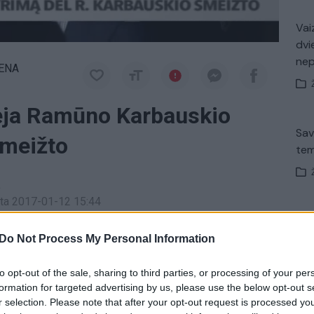
Vaiz
dvi
ne
IENA
nėja Ramūno Karbauskio
Sav
šmeižto
tem
a
inta 2017-01-12 15:44
V. 
ėti valstiečių pirmininko Ramūno Karbauskio
įsit
Do Not Process My Personal Information
net
leistos melagingos informacijos. Tyrimas pradėtas
to opt-out of the sale, sharing to third parties, or processing of your per
ės informavimo priemones.
formation for targeted advertising by us, please use the below opt-out s
r selection. Please note that after your opt-out request is processed y