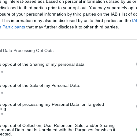
eing interest-based ads based on personal information utilized by us or
Lietuvos valdžia
prokurorai
Sin
disclosed to third parties prior to your opt-out. You may separately opt-
užb
losure of your personal information by third parties on the IAB’s list of
ats
. This information may also be disclosed by us to third parties on the
IA
Participants
that may further disclose it to other third parties.
Visi įrašai
l Data Processing Opt Outs
00:21:16
 ragina
„Žinios“ 2026-08-09
mą
o opt-out of the Sharing of my personal data.
Laidos
|
Žinios
In
o opt-out of the Sale of my Personal Data.
In
00:00:52
naitis:
Savaitės pradžia su lietumi ir perkūnija:
temperatūra dar sieks 30 laipsnių
to opt-out of processing my Personal Data for Targeted
ing.
Žinios
|
Orai
In
o opt-out of Collection, Use, Retention, Sale, and/or Sharing
ersonal Data that Is Unrelated with the Purposes for which it
lected.