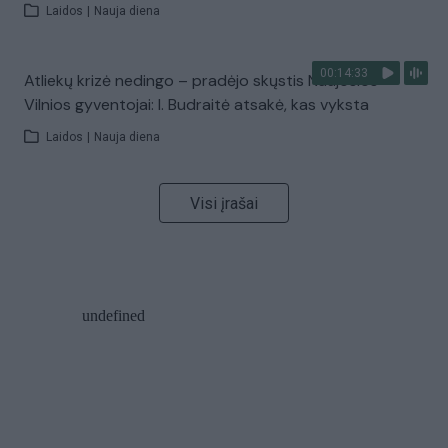
Laidos
|
Nauja diena
00:14:33
Atliekų krizė nedingo – pradėjo skųstis Naujosios
Vilnios gyventojai: I. Budraitė atsakė, kas vyksta
Laidos
|
Nauja diena
Visi įrašai