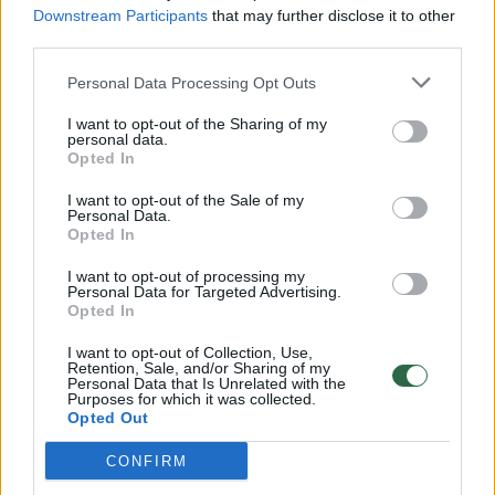
Downstream Participants
that may further disclose it to other
third parties.
00:00:57
Savaitės vidurys nusimato karštas: temperatūra kils iki
Personal Data Processing Opt Outs
32 laipsnių šilumos
I want to opt-out of the Sharing of my
Žinios
|
Orai
personal data.
Opted In
00:15:54
V. Zalužno pasisakymą laiko bandymu įsitvirtinti
I want to opt-out of the Sale of my
Personal Data.
Ukrainos politikoje: jis yra neteisus
Opted In
Laidos
|
Nauja diena
I want to opt-out of processing my
Personal Data for Targeted Advertising.
Opted In
00:00:57
Sinoptikai atsakė, kokiais orais užbaigsime darbo
I want to opt-out of Collection, Use,
savaitę: karščiai atsitrauks
Retention, Sale, and/or Sharing of my
Personal Data that Is Unrelated with the
Purposes for which it was collected.
Žinios
|
Orai
Opted Out
CONFIRM
Visi įrašai