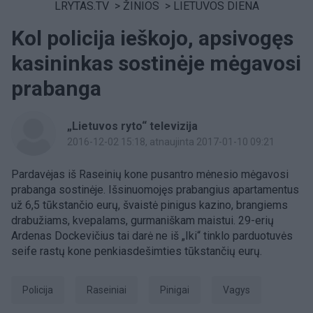
LRYTAS.TV
>
ŽINIOS
>
LIETUVOS DIENA
Kol policija ieškojo, apsivogęs
kasininkas sostinėje mėgavosi
prabanga
„Lietuvos ryto“ televizija
2016-12-02 15:18
, atnaujinta 2017-01-10 09:21
Pardavėjas iš Raseinių kone pusantro mėnesio mėgavosi
prabanga sostinėje. Išsinuomojęs prabangius apartamentus
už 6,5 tūkstančio eurų, švaistė pinigus kazino, brangiems
drabužiams, kvepalams, gurmaniškam maistui. 29-erių
Ardenas Dockevičius tai darė ne iš „Iki“ tinklo parduotuvės
seife rastų kone penkiasdešimties tūkstančių eurų.
Policija
Raseiniai
Pinigai
vagys