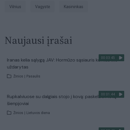
Vilnius
Vagystė
kasininkas
Naujausi įrašai
00:03:45
Iranas kelia sąlygą JAV: Hormūzo sąsiauris kol kas liks
uždarytas
Žinios
|
Pasaulis
00:01:44
Rupkalviuose su dalgiais stojo į kovą: paskelbti Metų
šienpjoviai
Žinios
|
Lietuvos diena