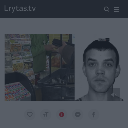
Paremkite Ukrainą