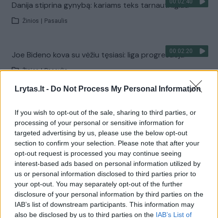
00:02:40
Danija stiprina gynybą: kariams teks tarnauti ilgiau
Žinios
|
Pasaulis
00:02:20
Joe Bideno kova su vėžiu tęsiasi: liga progresuoja
Žinios
|
Pasaulis
Lrytas.lt -
Do Not Process My Personal Information
Visi įrašai
If you wish to opt-out of the sale, sharing to third parties, or
processing of your personal or sensitive information for
targeted advertising by us, please use the below opt-out
Žiūrimiausi įrašai
section to confirm your selection. Please note that after your
opt-out request is processed you may continue seeing
interest-based ads based on personal information utilized by
us or personal information disclosed to third parties prior to
00:00:30
Vaizdai iš tragiškos avarijos Vilniaus r.: dviejų moterų ir
your opt-out. You may separately opt-out of the further
disclosure of your personal information by third parties on the
vaiko gyvybių išgelbėti nepavyko
IAB’s list of downstream participants. This information may
Žinios
|
Lietuvos diena
also be disclosed by us to third parties on the
IAB’s List of