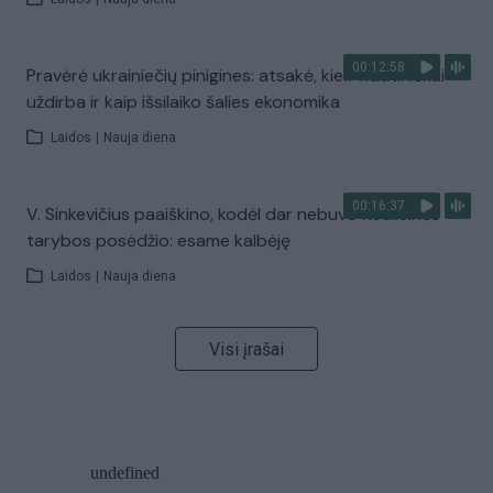
00:12:58
Pravėrė ukrainiečių pinigines: atsakė, kiek vidutiniškai
uždirba ir kaip išsilaiko šalies ekonomika
Laidos
|
Nauja diena
00:16:37
V. Sinkevičius paaiškino, kodėl dar nebuvo Koalicinės
tarybos posėdžio: esame kalbėję
Laidos
|
Nauja diena
Visi įrašai