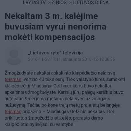
LRYTAS.TV
>
ŽINIOS
>
LIETUVOS DIENA
Nekaltam 3 m. kalėjime
buvusiam vyrui nenorima
mokėti kompensacijos
„Lietuvos ryto“ televizija
2016-11-28 17:11
, atnaujinta 2016-12-12 06:36
Žmogžudyste nekaltai apkaltinto klaipėdiečio nelaisvę
teismas
įvertino 40 tūks.eurų. Tiek valstybė turės sumokėti
klaipėdiečiui Mindaugui Gelžiniui, kuris buvo nekaltai
apkaltintas žmogžudyste. Karinių jūrų pajėgų kariškis buvo
nuteistas 9-neriems metams nelaisvės už žmogaus
nužudymą. Tačiau po kone trejų metų praleistų belangėje
teismas
pripažino – Mindaugas Gelžinis nekaltas. Dėl
priklijuotos žmogžudžio etiketės, prarasto darbo
klaipėdietis bylinėjasi su valstybe.