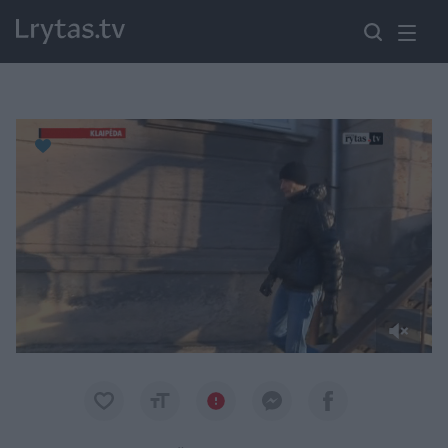
Paremkite Ukrainą