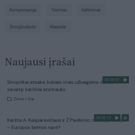
kompensacija
Teismas
kaltinimai
Žmogžudystė
Klaipėda
Naujausi įrašai
00:00:57
Sinoptikai atsakė, kokiais orais užbaigsime darbo
savaitę: karščiai atsitrauks
Žinios
|
Orai
00:42:12
Karšta A. Kasparavičiaus ir Ž Pavilionio diskusija: Rusija
– Europos šeimos narė?