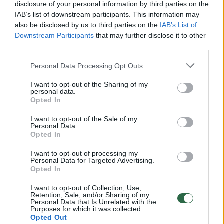
disclosure of your personal information by third parties on the
IAB’s list of downstream participants. This information may
00:00:30
Vaizdai iš tragiškos avarijos Vilniaus r.: dviejų moterų ir
also be disclosed by us to third parties on the
IAB’s List of
vaiko gyvybių išgelbėti nepavyko
Downstream Participants
that may further disclose it to other
third parties.
Žinios
|
Lietuvos diena
Personal Data Processing Opt Outs
00:00:57
Savaitės vidurys nusimato karštas: temperatūra kils iki
I want to opt-out of the Sharing of my
personal data.
32 laipsnių šilumos
Opted In
Žinios
|
Orai
I want to opt-out of the Sale of my
Personal Data.
Opted In
00:00:59
Nufilmavo, kaip patvino Vilniaus Vakarinis aplinkkelis:
I want to opt-out of processing my
vaizdas pribloškia
Personal Data for Targeted Advertising.
Opted In
Žinios
|
Lietuvos diena
I want to opt-out of Collection, Use,
Retention, Sale, and/or Sharing of my
Personal Data that Is Unrelated with the
00:00:55
Purposes for which it was collected.
Avarija Vilniuje: į stotelę įsirėžęs automobilis sužalojo
Opted Out
dvi moteris