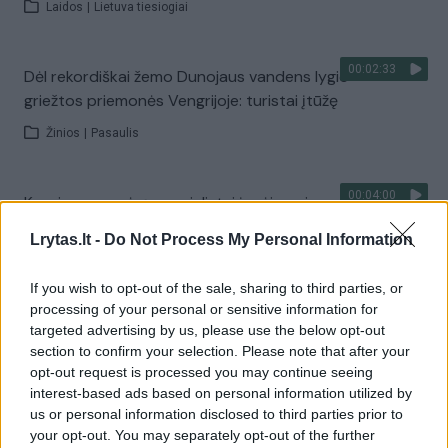
Laidos
|
Lietuva tiesiogiai
00:02:33
Dėl rekordiškai žemo Dunojaus vandens lygio –
griežtos priemonės Vengrijoje: turistai įtūžę
Žinios
|
Pasaulis
00:04:00
Kuprines pasvėrę specialistai įspėja apie pavojingą
įprotį: tą daro daugiau nei pusė pradinukų
Lrytas.lt -
Do Not Process My Personal Information
Žinios
|
Lietuvos diena
If you wish to opt-out of the sale, sharing to third parties, or
processing of your personal or sensitive information for
Visi įrašai
targeted advertising by us, please use the below opt-out
section to confirm your selection. Please note that after your
opt-out request is processed you may continue seeing
interest-based ads based on personal information utilized by
Žiūrimiausi įrašai
us or personal information disclosed to third parties prior to
your opt-out. You may separately opt-out of the further