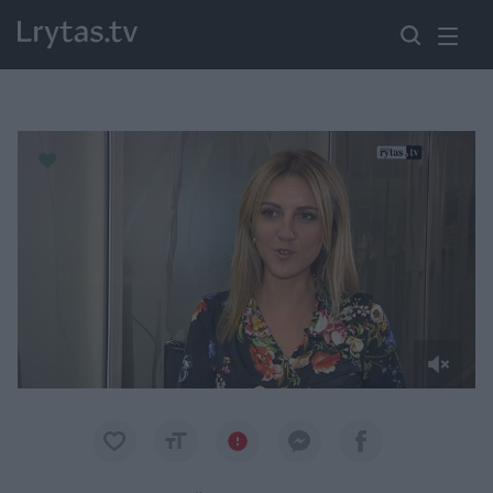
Paremkite Ukrainą