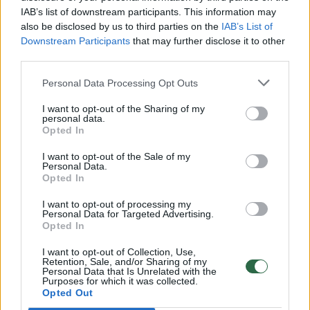
00:00:30
IAB’s list of downstream participants. This information may
Vaizdai iš tragiškos avarijos Vilniaus r.: dviejų moterų ir
also be disclosed by us to third parties on the
IAB’s List of
vaiko gyvybių išgelbėti nepavyko
Downstream Participants
that may further disclose it to other
Žinios
|
Lietuvos diena
third parties.
Personal Data Processing Opt Outs
00:00:57
Savaitės vidurys nusimato karštas: temperatūra kils iki
I want to opt-out of the Sharing of my
32 laipsnių šilumos
personal data.
Opted In
Žinios
|
Orai
I want to opt-out of the Sale of my
Personal Data.
Opted In
00:15:54
V. Zalužno pasisakymą laiko bandymu įsitvirtinti
Ukrainos politikoje: jis yra neteisus
I want to opt-out of processing my
Personal Data for Targeted Advertising.
Opted In
Laidos
|
Nauja diena
I want to opt-out of Collection, Use,
Retention, Sale, and/or Sharing of my
Personal Data that Is Unrelated with the
00:00:57
Sinoptikai atsakė, kokiais orais užbaigsime darbo
Purposes for which it was collected.
savaitę: karščiai atsitrauks
Opted Out