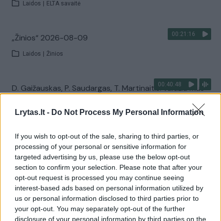
Laidos
|
ELTA savaitė
00:21:16
„Žinios“ 2026-08-09
Laidos
|
Žinios
00:40:48
D. Gaižauskas, P. Saudargas, T. Martinaitis: valdžia mus
nuramino ar išgąsdino?
Lrytas.lt -
Do Not Process My Personal Information
Laidos
|
24/7
If you wish to opt-out of the sale, sharing to third parties, or
processing of your personal or sensitive information for
Visi įrašai
targeted advertising by us, please use the below opt-out
section to confirm your selection. Please note that after your
opt-out request is processed you may continue seeing
interest-based ads based on personal information utilized by
Žiūrimiausi įrašai
us or personal information disclosed to third parties prior to
your opt-out. You may separately opt-out of the further
disclosure of your personal information by third parties on the