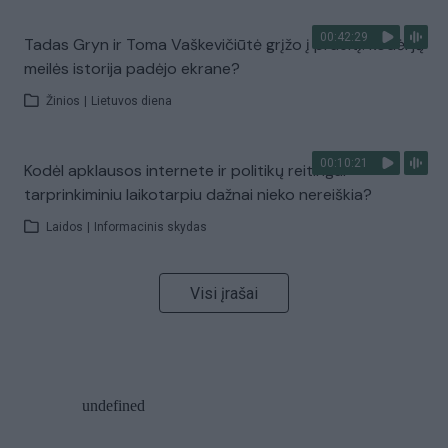
00:42:29
Tadas Gryn ir Toma Vaškevičiūtė grįžo į praeitį: kodėl jų
meilės istorija padėjo ekrane?
Žinios
|
Lietuvos diena
00:10:21
Kodėl apklausos internete ir politikų reitingai
tarprinkiminiu laikotarpiu dažnai nieko nereiškia?
Laidos
|
Informacinis skydas
Visi įrašai