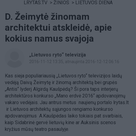
LRYTAS.TV
>
ŽINIOS
>
LIETUVOS DIENA
D. Žeimytė žinomam
architektui atskleidė, apie
kokius namus svajoja
„Lietuvos ryto“ televizija
2016-11-12 13:35
, atnaujinta 2016-12-12 06:16
Kas sieja populiariausią „Lietuvos ryto“ televizijos laidų
vedėją Daivą Žeimytę ir žinomą architektą bei grupės
„Antis“ lyderį Algirdą Kaušpėdą? Ši pora taps interjerų
architektūros konkurso „Mano erdvė 2016“ apdovanojimų
vakaro vedėjais. Jau antrus metus naujienų portalo lrytas.lt
ir Lietuvos architektų sąjungos rengiamo konkurso
apdovanojimus A.Kaušpėdas laiko tokiais pat svarbiais,
kaip Sidabrinė gervė lietuvių kine ar Auksinis scenos
kryžius mūsų teatro pasaulyje.