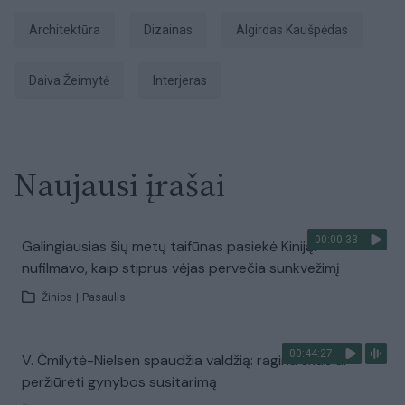
architektūra
Dizainas
Algirdas Kaušpėdas
Daiva Žeimytė
Interjeras
Naujausi įrašai
00:00:33
Galingiausias šių metų taifūnas pasiekė Kiniją:
nufilmavo, kaip stiprus vėjas pervečia sunkvežimį
Žinios
|
Pasaulis
00:44:27
V. Čmilytė-Nielsen spaudžia valdžią: ragina skubiai
peržiūrėti gynybos susitarimą