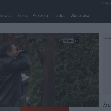
1°C, Viln
rimiausi
Žinios
Projektai
Laidos
Videoteka
Žiū