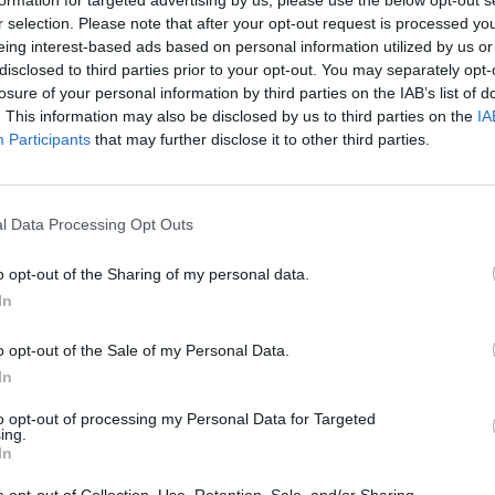
jau
r selection. Please note that after your opt-out request is processed y
lis
čigonai
Pru
eing interest-based ads based on personal information utilized by us or
disclosed to third parties prior to your opt-out. You may separately opt-
losure of your personal information by third parties on the IAB’s list of
. This information may also be disclosed by us to third parties on the
IA
Participants
that may further disclose it to other third parties.
Visi įrašai
l Data Processing Opt Outs
0:57
00:42:12
aigsime
Karšta A. Kasparavičiaus ir Ž Pavilionio
diskusija: Rusija – Europos šeimos narė?
o opt-out of the Sharing of my personal data.
In
Laidos
|
Lietuva tiesiogiai
o opt-out of the Sale of my Personal Data.
2:33
00:04:00
dens
Kuprines pasvėrę specialistai įspėja apie
In
e:
pavojingą įprotį: tą daro daugiau nei pusė
to opt-out of processing my Personal Data for Targeted
pradinukų
ing.
In
Žinios
|
Lietuvos diena
o opt-out of Collection, Use, Retention, Sale, and/or Sharing