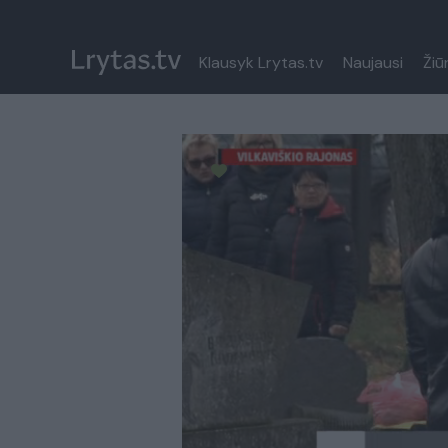
Klausyk Lrytas.tv
Naujausi
Žiū
Paremkite Ukrainą