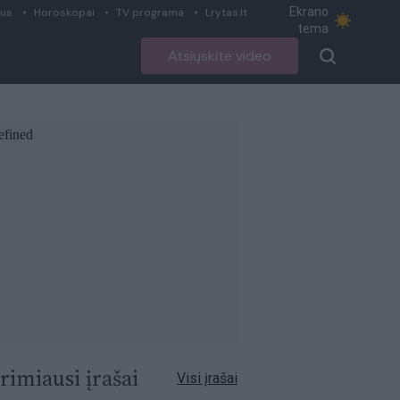
Ekrano
ius
Horoskopai
TV programa
Lrytas.lt
tema
Atsiųskite video
rimiausi įrašai
Visi įrašai