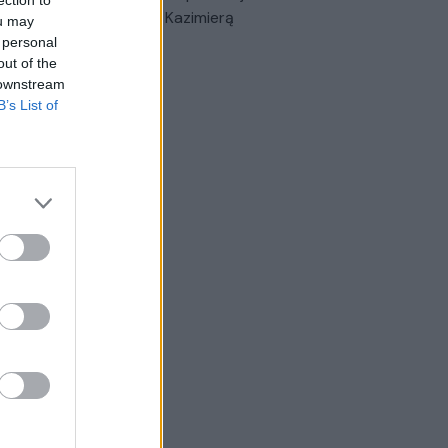
triais prisiminimais apie Kazimierą
ou may
nskienę
 personal
out of the
Žinios
|
Lietuvos diena
 downstream
B’s List of