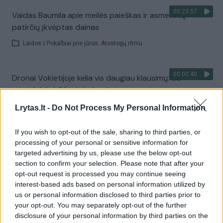
00:23:57
Vaidas Baumila apie meilės paieškas ir asmeninių
patirčių įkvėptas dainas
Laidos
|
Pokalbiai prie jūros. Atostogų ritmu
00:00:40
Dronai Vokietijoje kelia vis daugiau klausimų: du
pastebėti virš karinės bazės
Žinios
|
Pasaulis
Lrytas.lt -
Do Not Process My Personal Information
If you wish to opt-out of the sale, sharing to third parties, or
Visi įrašai
processing of your personal or sensitive information for
targeted advertising by us, please use the below opt-out
section to confirm your selection. Please note that after your
opt-out request is processed you may continue seeing
Žiūrimiausi įrašai
interest-based ads based on personal information utilized by
us or personal information disclosed to third parties prior to
your opt-out. You may separately opt-out of the further
disclosure of your personal information by third parties on the
00:00:30
Vaizdai iš tragiškos avarijos Vilniaus r.: dviejų moterų ir