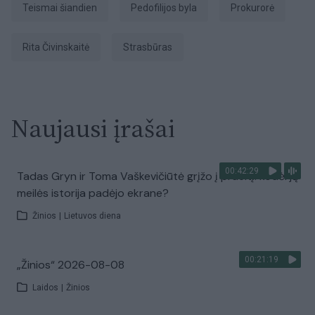
Teismai šiandien
pedofilijos byla
prokurorė
Rita Čivinskaitė
Strasbūras
Naujausi įrašai
00:42:29
Tadas Gryn ir Toma Vaškevičiūtė grįžo į praeitį: kodėl jų
meilės istorija padėjo ekrane?
Žinios
|
Lietuvos diena
00:21:19
„Žinios“ 2026-08-08
Laidos
|
Žinios