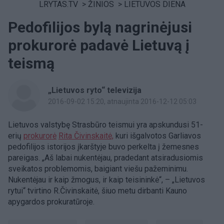
LRYTAS.TV
>
ŽINIOS
>
LIETUVOS DIENA
Pedofilijos bylą nagrinėjusi
prokurorė padavė Lietuvą į
teismą
„Lietuvos ryto“ televizija
2016-09-02 15:20
, atnaujinta 2016-12-12 05:03
Lietuvos valstybę Strasbūro teismui yra apskundusi 51-
erių
prokurorė
Rita Čivinskaitė,
kuri išgalvotos Garliavos
pedofilijos istorijos įkarštyje buvo perkelta į žemesnes
pareigas. „Aš labai nukentėjau, pradedant atsiradusiomis
sveikatos problemomis, baigiant viešu pažeminimu.
Nukentėjau ir kaip žmogus, ir kaip teisininkė“, – „Lietuvos
rytui“ tvirtino R.Čivinskaitė, šiuo metu dirbanti Kauno
apygardos prokuratūroje.