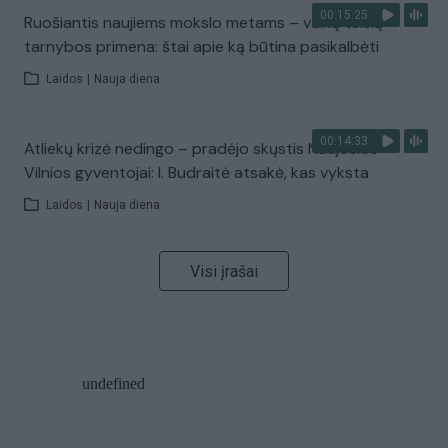
00:15:25
Ruošiantis naujiems mokslo metams – vaikų teisių
tarnybos primena: štai apie ką būtina pasikalbėti
Laidos
|
Nauja diena
00:14:33
Atliekų krizė nedingo – pradėjo skųstis Naujosios
Vilnios gyventojai: I. Budraitė atsakė, kas vyksta
Laidos
|
Nauja diena
Visi įrašai