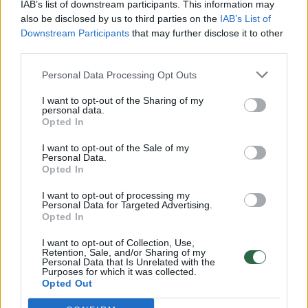
IAB’s list of downstream participants. This information may
vaiko gyvybių išgelbėti nepavyko
also be disclosed by us to third parties on the
IAB’s List of
Downstream Participants
that may further disclose it to other
Žinios
|
Lietuvos diena
third parties.
Personal Data Processing Opt Outs
00:00:57
Savaitės vidurys nusimato karštas: temperatūra kils iki
32 laipsnių šilumos
I want to opt-out of the Sharing of my
personal data.
Opted In
Žinios
|
Orai
I want to opt-out of the Sale of my
Personal Data.
00:15:54
Opted In
V. Zalužno pasisakymą laiko bandymu įsitvirtinti
Ukrainos politikoje: jis yra neteisus
I want to opt-out of processing my
Personal Data for Targeted Advertising.
Laidos
|
Nauja diena
Opted In
I want to opt-out of Collection, Use,
Retention, Sale, and/or Sharing of my
00:00:59
Nufilmavo, kaip patvino Vilniaus Vakarinis aplinkkelis:
Personal Data that Is Unrelated with the
Purposes for which it was collected.
vaizdas pribloškia
Opted Out
Žinios
|
Lietuvos diena