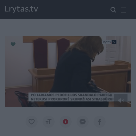
Paremkite Ukrainą