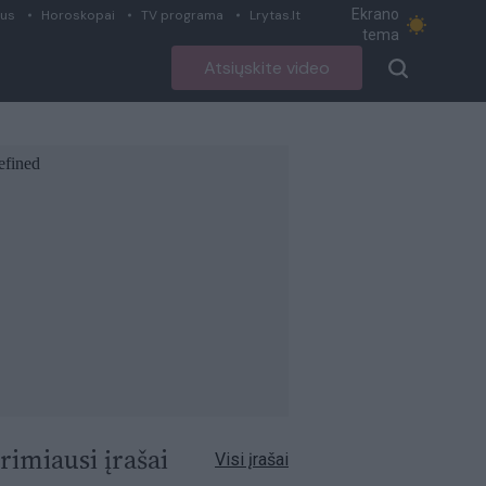
Ekrano
ius
Horoskopai
TV programa
Lrytas.lt
tema
Atsiųskite video
rimiausi įrašai
Visi įrašai