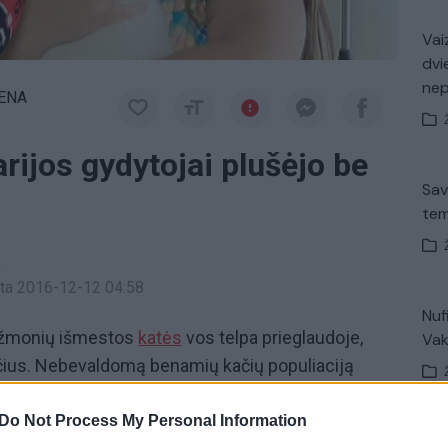
Vaiz
dvi
ne
IENA
rijos gydytojai plušėjo be
Sav
tem
a
inta 2016-12-12 04:58
Nuf
– žmonių išmestos
katės
vos telpa prieglaudoje,
Vak
bučius. Nebevaldomą benamių kačių populiaciją
rasta
akcija
„Sterilizuok katę“. Panevėžiečiai buvo
prie daugiabučių globojamas kates, kurias
Do Not Process My Personal Information
Avar