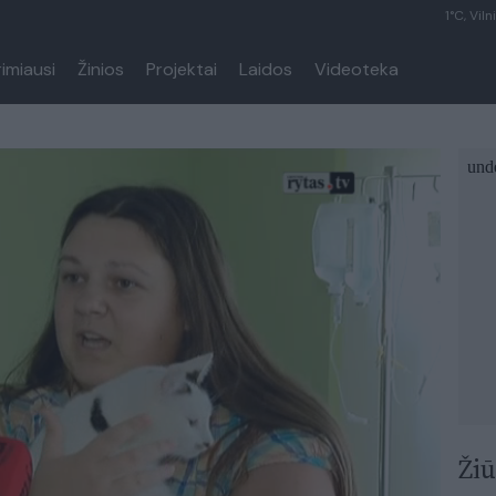
1°C, Viln
rimiausi
Žinios
Projektai
Laidos
Videoteka
Žiū