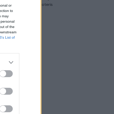
omobilis sužalojo dvi moteris
sonal or
ection to
Žinios
|
Lietuvos diena
ou may
 personal
out of the
 downstream
B’s List of