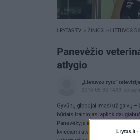
Volume
0%
LRYTAS.TV
>
ŽINIOS
>
LIETUVOS D
Panevėžio veterina
atlygio
„Lietuvos ryto“ televizij
2016-08-30 14:33
, atnauj
Gyvūnų globėjai imasi už galvų 
būriais trainiojasi aplink daugia
Panevėžyje imtasi reguliuoti neįp
kviečiami atvežti priklydusias ar 
Lrytas.lt -