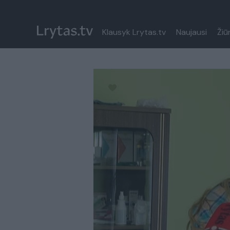
Klausyk Lrytas.tv
Naujausi
Žiū
Paremkite Ukrainą