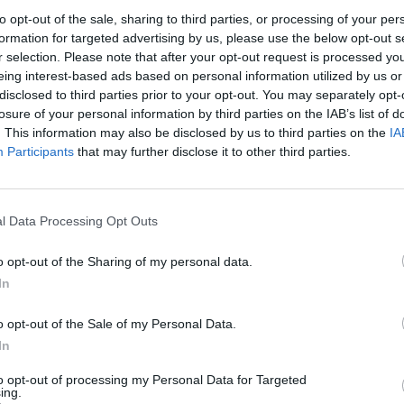
o už simbolinį mokestį. Visą diena neimdami
aut
to opt-out of the sale, sharing to third parties, or processing of your per
k visi Panevėžio veterinarijos gydytojai.
formation for targeted advertising by us, please use the below opt-out s
r selection. Please note that after your opt-out request is processed y
eing interest-based ads based on personal information utilized by us or
disclosed to third parties prior to your opt-out. You may separately opt-
rai
Akcija
sterilizacija
losure of your personal information by third parties on the IAB’s list of
. This information may also be disclosed by us to third parties on the
IA
Participants
that may further disclose it to other third parties.
Visi įrašai
l Data Processing Opt Outs
o opt-out of the Sharing of my personal data.
1:05
00:00:44
Plinta audros vaizdai iš visos Lietuvos:
In
iai liko
netoli Druskininkų vėjas vertė ištisus
medžius
o opt-out of the Sale of my Personal Data.
Žinios
|
Orai
In
to opt-out of processing my Personal Data for Targeted
ing.
0:44
00:00:57