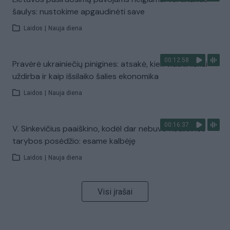
šaulys: nustokime apgaudinėti save
Laidos
|
Nauja diena
00:12:58
Pravėrė ukrainiečių pinigines: atsakė, kiek vidutiniškai
uždirba ir kaip išsilaiko šalies ekonomika
Laidos
|
Nauja diena
00:16:37
V. Sinkevičius paaiškino, kodėl dar nebuvo Koalicinės
tarybos posėdžio: esame kalbėję
Laidos
|
Nauja diena
Visi įrašai