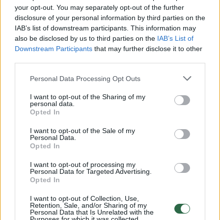
your opt-out. You may separately opt-out of the further
Žiūrimiausi įrašai
disclosure of your personal information by third parties on the
IAB’s list of downstream participants. This information may
also be disclosed by us to third parties on the
IAB’s List of
00:00:30
Vaizdai iš tragiškos avarijos Vilniaus r.: dviejų moterų ir
Downstream Participants
that may further disclose it to other
third parties.
vaiko gyvybių išgelbėti nepavyko
Žinios
|
Lietuvos diena
Personal Data Processing Opt Outs
I want to opt-out of the Sharing of my
personal data.
00:00:57
Savaitės vidurys nusimato karštas: temperatūra kils iki
Opted In
32 laipsnių šilumos
I want to opt-out of the Sale of my
Personal Data.
Žinios
|
Orai
Opted In
I want to opt-out of processing my
00:00:59
Personal Data for Targeted Advertising.
Nufilmavo, kaip patvino Vilniaus Vakarinis aplinkkelis:
Opted In
vaizdas pribloškia
I want to opt-out of Collection, Use,
Žinios
|
Lietuvos diena
Retention, Sale, and/or Sharing of my
Personal Data that Is Unrelated with the
Purposes for which it was collected.