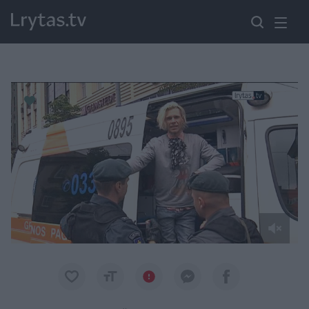
Paremkite Ukrainą