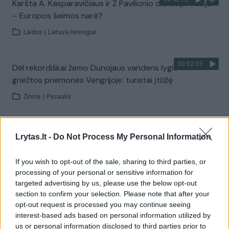
Karšta A. Kasparavičiaus ir Ž Pavilionio diskusija: Rusija
– Europos šeimos narė?
Laidos
|
Lietuva tiesiogiai
00:02:33
Dėl rekordiškai žemo Dunojaus vandens lygio –
griežtos priemonės Vengrijoje: turistai įtūžę
Žinios
|
Pasaulis
00:04:00
Kuprines pasvėrę specialistai įspėja apie pavojingą
Lrytas.lt -
Do Not Process My Personal Information
įprotį: tą daro daugiau nei pusė pradinukų
If you wish to opt-out of the sale, sharing to third parties, or
Žinios
|
Lietuvos diena
processing of your personal or sensitive information for
targeted advertising by us, please use the below opt-out
section to confirm your selection. Please note that after your
Visi įrašai
opt-out request is processed you may continue seeing
interest-based ads based on personal information utilized by
us or personal information disclosed to third parties prior to