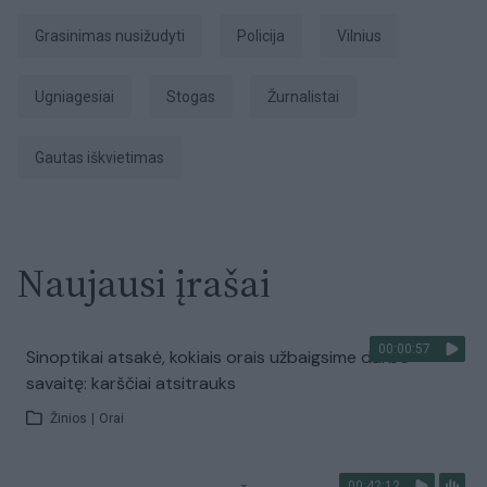
grasinimas nusižudyti
Policija
Vilnius
ugniagesiai
stogas
žurnalistai
gautas iškvietimas
Naujausi įrašai
00:00:57
Sinoptikai atsakė, kokiais orais užbaigsime darbo
savaitę: karščiai atsitrauks
Žinios
|
Orai
00:42:12