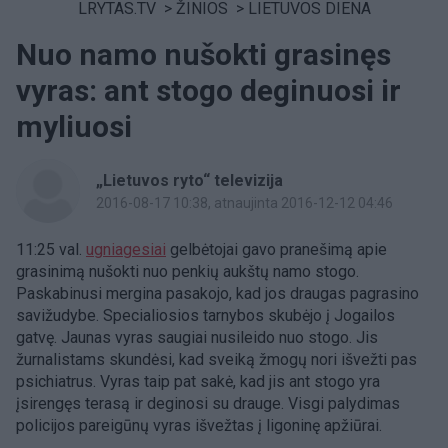
LRYTAS.TV
>
ŽINIOS
>
LIETUVOS DIENA
Nuo namo nušokti grasinęs
vyras: ant stogo deginuosi ir
myliuosi
„Lietuvos ryto“ televizija
2016-08-17 10:38
, atnaujinta 2016-12-12 04:46
11:25 val.
ugniagesiai
gelbėtojai gavo pranešimą apie
grasinimą nušokti nuo penkių aukštų namo stogo.
Paskabinusi mergina pasakojo, kad jos draugas pagrasino
savižudybe. Specialiosios tarnybos skubėjo į Jogailos
gatvę. Jaunas vyras saugiai nusileido nuo stogo. Jis
žurnalistams skundėsi, kad sveiką žmogų nori išvežti pas
psichiatrus. Vyras taip pat sakė, kad jis ant stogo yra
įsirengęs terasą ir deginosi su drauge. Visgi palydimas
policijos pareigūnų vyras išvežtas į ligoninę apžiūrai.