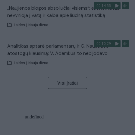
00:14:55
„Naujienos blogos absoliučiai visiems“: ekonomistas
nevynioja į vatą ir kalba apie liūdną statistiką
Laidos
|
Nauja diena
00:10:29
Analitikas aptarė parlamentarų ir G. Nausėdos
atostogų klausimą: V. Adamkus to nebijodavo
Laidos
|
Nauja diena
Visi įrašai