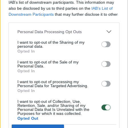
Pateikė daugiau detalių apie iš tėvų paimtus šešis
IAB’s list of downstream participants. This information may
vaikus: jiems kilusi grėsmė
also be disclosed by us to third parties on the
IAB’s List of
Downstream Participants
that may further disclose it to other
Žinios
|
Lietuvos diena
third parties.
Personal Data Processing Opt Outs
00:00:30
Vaizdai iš tragiškos avarijos Vilniaus r.: dviejų moterų ir
I want to opt-out of the Sharing of my
vaiko gyvybių išgelbėti nepavyko
personal data.
Opted In
Žinios
|
Lietuvos diena
I want to opt-out of the Sale of my
Personal Data.
Opted In
00:00:59
Nufilmavo, kaip patvino Vilniaus Vakarinis aplinkkelis:
vaizdas pribloškia
I want to opt-out of processing my
Personal Data for Targeted Advertising.
Žinios
|
Lietuvos diena
Opted In
I want to opt-out of Collection, Use,
Retention, Sale, and/or Sharing of my
00:02:01
„Pagarba pirmajai premjerei“: pasidalijo jautriais
Personal Data that Is Unrelated with the
Purposes for which it was collected.
prisiminimais apie Kazimierą Prunskienę
Opted Out
Žinios
|
Lietuvos diena