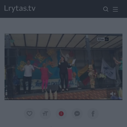
Paremkite Ukrainą