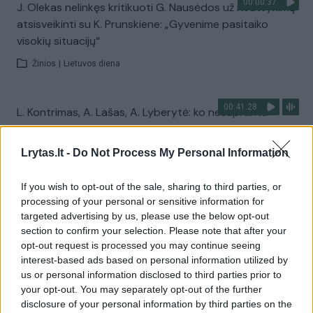
00:00:37
J. Olekas nelinkęs kritikuoti G. Nausėdos už neatvykimą
atsisveikinti su K. Prunskiene: „Gyvenime pasitaiko
visokių situacijų“
Žinios
|
Lietuvos diena
00:41:28
L. Kontrimas, A. Lašas, A. Lyberytė: ko nesupranta
Mindaugas Sinkevičius?
Lrytas.lt -
Laidos
|
Lietuva tiesiogiai
Do Not Process My Personal Information
If you wish to opt-out of the sale, sharing to third parties, or
Visi įrašai
processing of your personal or sensitive information for
targeted advertising by us, please use the below opt-out
section to confirm your selection. Please note that after your
opt-out request is processed you may continue seeing
Žiūrimiausi įrašai
interest-based ads based on personal information utilized by
us or personal information disclosed to third parties prior to
your opt-out. You may separately opt-out of the further
disclosure of your personal information by third parties on the
00:00:49