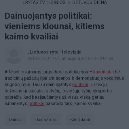
LRYTAS.TV
>
ŽINIOS
>
LIETUVOS DIENA
Dainuojantys politikai:
vieniems klounai, kitiems
kaimo kvailiai
„Lietuvos ryto“ televizija
2016-07-30 17:01
, atnaujinta 2016-12-12 04:30
Artėjant rinkimams, prasideda politikų šou –
kandidatai
be
tradicinių pažadų lipa ant scenos ir demonstruoja vokalinius
sugebėjimus. Tačiau dainuojantys
politikai
iš rinkėjų
dažniausiai sulaukia patyčių, o viešųjų ryšių ekspertai
pabrėžia, kad besijaučiantys už visus viską geriau
išmanantys
politikai
pasirodo tarsi kaimo kvailiai.
Dainos
dainavimas
kandidatai