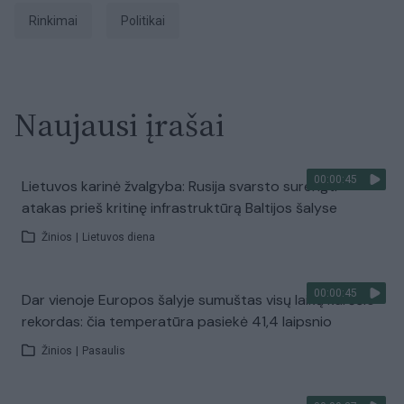
Rinkimai
Politikai
Naujausi įrašai
00:00:45
Lietuvos karinė žvalgyba: Rusija svarsto surengti
atakas prieš kritinę infrastruktūrą Baltijos šalyse
Žinios
|
Lietuvos diena
00:00:45
Dar vienoje Europos šalyje sumuštas visų laikų karščio
rekordas: čia temperatūra pasiekė 41,4 laipsnio
Žinios
|
Pasaulis