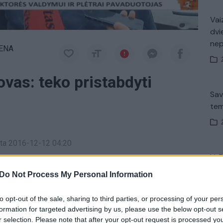
Vaiz
dvi
ne
IENA
ovas: teko pristabdyti
Sav
tem
a
inta 2016-12-12 04:20
V. 
ie gaisrą, kilusį Kauno klinikų Akių klinikoje.
įsit
Do Not Process My Personal Information
net
lpose gausu dūmų.
to opt-out of the sale, sharing to third parties, or processing of your per
formation for targeted advertising by us, please use the below opt-out s
 klinikos
dūmai
r selection. Please note that after your opt-out request is processed y