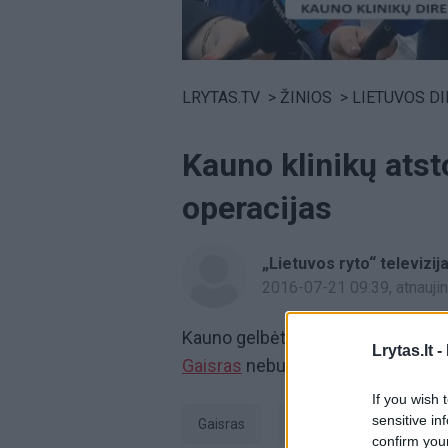
Volume
0%
LRYTAS.TV
>
ŽINIOS
>
LIETUVOS D
Kauno klinikų atst
operacijas
„Lietuvos ryto“ televizij
2016-07-21 09:39
, atnauj
Kauno gelbėtojai gavo pranešimą ap
Lrytas.lt -
Gaisras
nebuvo didelis, bet pata
If you wish 
sensitive in
Gaisras
evakuacija
Kauno
confirm you