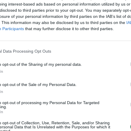
eing interest-based ads based on personal information utilized by us or
Nuf
disclosed to third parties prior to your opt-out. You may separately opt-
Vak
losure of your personal information by third parties on the IAB’s list of
. This information may also be disclosed by us to third parties on the
IA
Visi įrašai
Participants
that may further disclose it to other third parties.
00:21:19
žo į
„Žinios“ 2026-08-08
l Data Processing Opt Outs
jo
Laidos
|
Žinios
o opt-out of the Sharing of my personal data.
In
o opt-out of the Sale of my Personal Data.
3:57
00:00:40
 ir
Dronai Vokietijoje kelia vis daugiau
In
klausimų: du pastebėti virš karinės bazės
to opt-out of processing my Personal Data for Targeted
ing.
u
Žinios
|
Pasaulis
In
o opt-out of Collection, Use, Retention, Sale, and/or Sharing
ersonal Data that Is Unrelated with the Purposes for which it
lected.