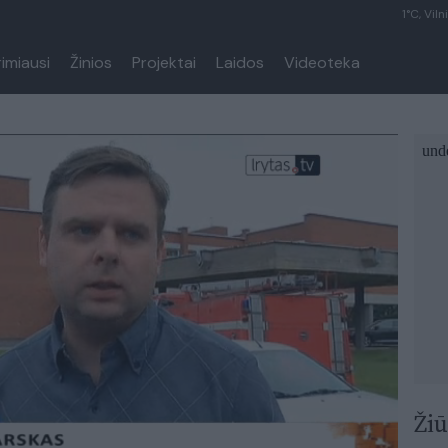
1°C, Viln
rimiausi
Žinios
Projektai
Laidos
Videoteka
Žiū