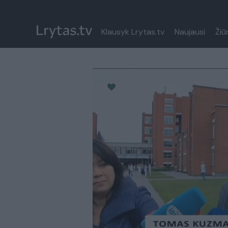
Klausyk Lrytas.tv
Naujausi
Žiū
Paremkite Ukrainą