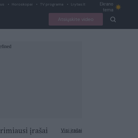
Ekrano
ius
Horoskopai
TV programa
Lrytas.lt
tema
Atsiųskite video
rimiausi įrašai
Visi įrašai