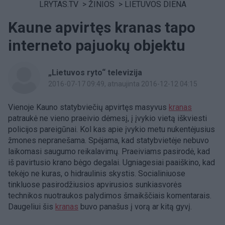
LRYTAS.TV
>
ŽINIOS
>
LIETUVOS DIENA
Kaune apvirtęs kranas tapo
interneto pajuokų objektu
„Lietuvos ryto“ televizija
2016-07-17 09:49
, atnaujinta 2016-12-12 04:15
Vienoje Kauno statybviečių apvirtęs masyvus
kranas
patraukė ne vieno praeivio dėmesį, į įvykio vietą iškviesti
policijos pareigūnai. Kol kas apie įvykio metu nukentėjusius
žmones nepranešama. Spėjama, kad statybvietėje nebuvo
laikomasi saugumo reikalavimų. Praeiviams pasirodė, kad
iš pavirtusio krano bėgo degalai. Ugniagesiai paaiškino, kad
tekėjo ne kuras, o hidraulinis skystis. Socialiniuose
tinkluose pasirodžiusios apvirusios sunkiasvorės
technikos nuotraukos palydimos šmaikščiais komentarais.
Daugeliui šis
kranas
buvo panašus į vorą ar kitą gyvį.