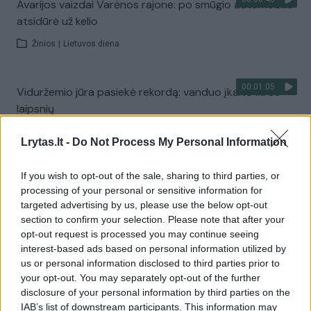
Avarijos vaizdai Varėnos rajone: po smūgio automobilis
atsidūrė už kelio
Žinios
|
Lietuvos diena
00:01:05
Viduržemio jūra pasiekė rekordą: vanduo įkaito iki 33
laipsnių
Žinios
|
Pasaulis
Lrytas.lt -
Do Not Process My Personal Information
If you wish to opt-out of the sale, sharing to third parties, or
Visi įrašai
processing of your personal or sensitive information for
targeted advertising by us, please use the below opt-out
section to confirm your selection. Please note that after your
opt-out request is processed you may continue seeing
Žiūrimiausi įrašai
interest-based ads based on personal information utilized by
us or personal information disclosed to third parties prior to
your opt-out. You may separately opt-out of the further
00:00:30
Vaizdai iš tragiškos avarijos Vilniaus r.: dviejų moterų ir
disclosure of your personal information by third parties on the
IAB’s list of downstream participants. This information may
vaiko gyvybių išgelbėti nepavyko