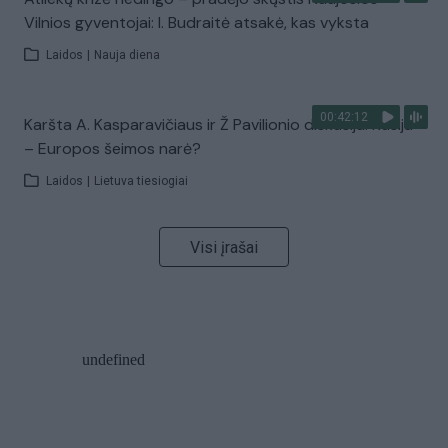
Vilnios gyventojai: I. Budraitė atsakė, kas vyksta
Laidos
|
Nauja diena
00:42:12
Karšta A. Kasparavičiaus ir Ž Pavilionio diskusija: Rusija
– Europos šeimos narė?
Laidos
|
Lietuva tiesiogiai
Visi įrašai