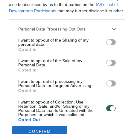
also be disclosed by us to third parties on the
IAB’s List of
Žinios
|
Lietuvos diena
Downstream Participants
that may further disclose it to other
third parties.
00:00:57
Personal Data Processing Opt Outs
Savaitės vidurys nusimato karštas: temperatūra kils iki
32 laipsnių šilumos
I want to opt-out of the Sharing of my
personal data.
Žinios
|
Orai
Opted In
I want to opt-out of the Sale of my
Personal Data.
00:15:54
V. Zalužno pasisakymą laiko bandymu įsitvirtinti
Opted In
Ukrainos politikoje: jis yra neteisus
I want to opt-out of processing my
Laidos
|
Nauja diena
Personal Data for Targeted Advertising.
Opted In
I want to opt-out of Collection, Use,
00:00:59
Nufilmavo, kaip patvino Vilniaus Vakarinis aplinkkelis:
Retention, Sale, and/or Sharing of my
Personal Data that Is Unrelated with the
vaizdas pribloškia
Purposes for which it was collected.
Opted Out
Žinios
|
Lietuvos diena
CONFIRM