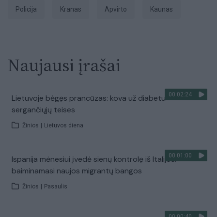
Policija
kranas
apvirto
Kaunas
Naujausi įrašai
00:02:24
Lietuvoje bėgęs prancūzas: kova už diabetu
sergančiųjų teises
Žinios
|
Lietuvos diena
00:01:00
Ispanija mėnesiui įvedė sienų kontrolę iš Italijos:
baiminamasi naujos migrantų bangos
Žinios
|
Pasaulis
00:00:40