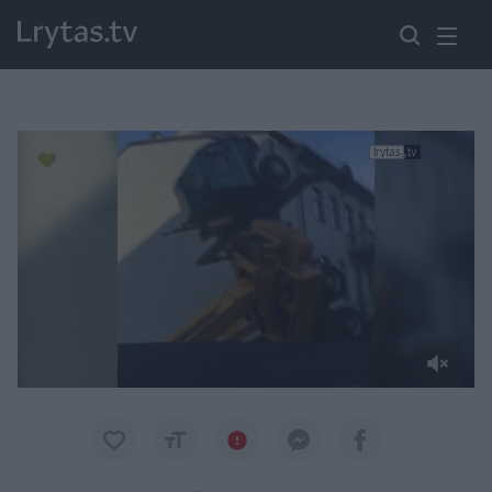
Paremkite Ukrainą