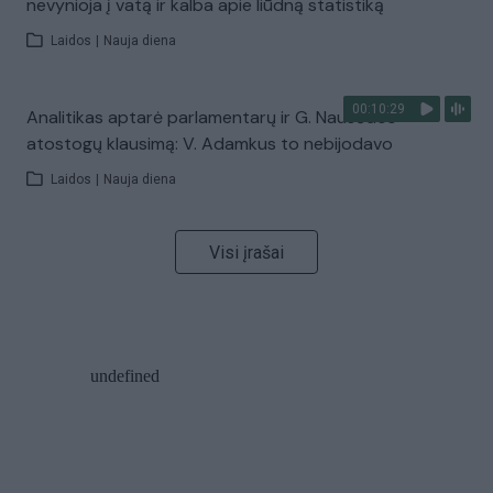
nevynioja į vatą ir kalba apie liūdną statistiką
Laidos
|
Nauja diena
00:10:29
Analitikas aptarė parlamentarų ir G. Nausėdos
atostogų klausimą: V. Adamkus to nebijodavo
Laidos
|
Nauja diena
Visi įrašai