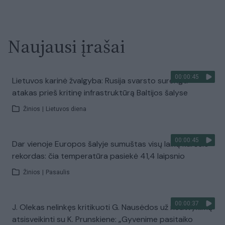
Naujausi įrašai
00:00:45
Lietuvos karinė žvalgyba: Rusija svarsto surengti
atakas prieš kritinę infrastruktūrą Baltijos šalyse
Žinios
|
Lietuvos diena
00:00:45
Dar vienoje Europos šalyje sumuštas visų laikų karščio
rekordas: čia temperatūra pasiekė 41,4 laipsnio
Žinios
|
Pasaulis
00:00:37
J. Olekas nelinkęs kritikuoti G. Nausėdos už neatvykimą
atsisveikinti su K. Prunskiene: „Gyvenime pasitaiko