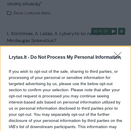
visokių situacijų“
Žinios
|
Lietuvos diena
00:41:28
L. Kontrimas, A. Lašas, A. Lyberytė: ko nesupranta
Mindaugas Sinkevičius?
Laidos
|
Lietuva tiesiogiai
Lrytas.lt -
Do Not Process My Personal Information
Visi įrašai
If you wish to opt-out of the sale, sharing to third parties, or
processing of your personal or sensitive information for
targeted advertising by us, please use the below opt-out
section to confirm your selection. Please note that after your
Žiūrimiausi įrašai
opt-out request is processed you may continue seeing
interest-based ads based on personal information utilized by
us or personal information disclosed to third parties prior to
your opt-out. You may separately opt-out of the further
00:00:49
Pateikė daugiau detalių apie iš tėvų paimtus šešis
disclosure of your personal information by third parties on the
vaikus: jiems kilusi grėsmė
IAB’s list of downstream participants. This information may