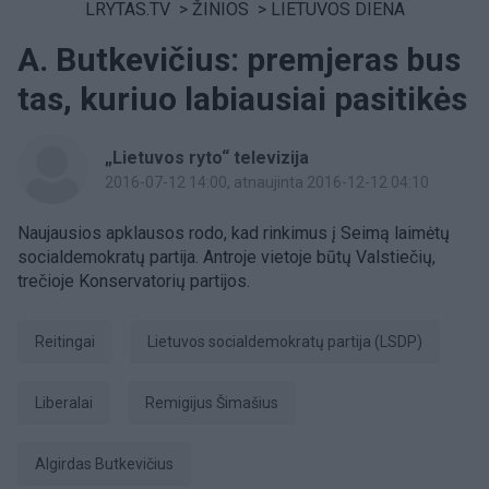
LRYTAS.TV
>
ŽINIOS
>
LIETUVOS DIENA
A. Butkevičius: premjeras bus
tas, kuriuo labiausiai pasitikės
„Lietuvos ryto“ televizija
2016-07-12 14:00
, atnaujinta 2016-12-12 04:10
Naujausios apklausos rodo, kad rinkimus į Seimą laimėtų
socialdemokratų partija. Antroje vietoje būtų Valstiečių,
trečioje Konservatorių partijos.
reitingai
Lietuvos socialdemokratų partija (LSDP)
Liberalai
Remigijus Šimašius
Algirdas Butkevičius