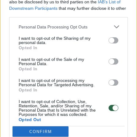
also be disclosed by us to third parties on the
IAB’s List of
Žinios
|
Lietuvos diena
Downstream Participants
that may further disclose it to other
third parties.
00:00:30
Vaizdai iš tragiškos avarijos Vilniaus r.: dviejų moterų ir
Personal Data Processing Opt Outs
vaiko gyvybių išgelbėti nepavyko
I want to opt-out of the Sharing of my
personal data.
Žinios
|
Lietuvos diena
Opted In
I want to opt-out of the Sale of my
00:00:59
Nufilmavo, kaip patvino Vilniaus Vakarinis aplinkkelis:
Personal Data.
Opted In
vaizdas pribloškia
I want to opt-out of processing my
Žinios
|
Lietuvos diena
Personal Data for Targeted Advertising.
Opted In
00:02:01
„Pagarba pirmajai premjerei“: pasidalijo jautriais
I want to opt-out of Collection, Use,
Retention, Sale, and/or Sharing of my
prisiminimais apie Kazimierą Prunskienę
Personal Data that Is Unrelated with the
Purposes for which it was collected.
Opted Out
Žinios
|
Lietuvos diena
CONFIRM