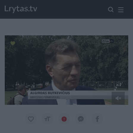
Paremkite Ukrainą