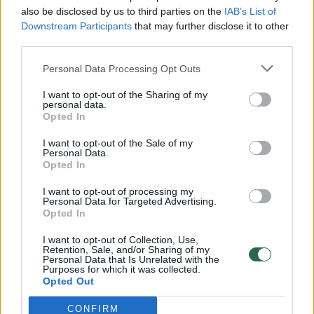
vaiko gyvybių išgelbėti nepavyko
also be disclosed by us to third parties on the
IAB’s List of
Žinios
|
Lietuvos diena
Downstream Participants
that may further disclose it to other
third parties.
00:00:57
Personal Data Processing Opt Outs
Savaitės vidurys nusimato karštas: temperatūra kils iki
32 laipsnių šilumos
I want to opt-out of the Sharing of my
personal data.
Žinios
|
Orai
Opted In
I want to opt-out of the Sale of my
Personal Data.
00:15:54
V. Zalužno pasisakymą laiko bandymu įsitvirtinti
Opted In
Ukrainos politikoje: jis yra neteisus
I want to opt-out of processing my
Laidos
|
Nauja diena
Personal Data for Targeted Advertising.
Opted In
I want to opt-out of Collection, Use,
00:00:57
Sinoptikai atsakė, kokiais orais užbaigsime darbo
Retention, Sale, and/or Sharing of my
Personal Data that Is Unrelated with the
savaitę: karščiai atsitrauks
Purposes for which it was collected.
Opted Out
Žinios
|
Orai
CONFIRM