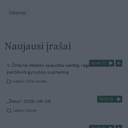
Rūkymas
Naujausi įrašai
00:44:27
V. Čmilytė-Nielsen spaudžia valdžią: ragina skubiai
peržiūrėti gynybos susitarimą
Laidos
|
ELTA savaitė
00:21:16
„Žinios“ 2026-08-09
Laidos
|
Žinios