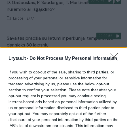
00:40:48
D. Gaižauskas, P. Saudargas, T. Martinaitis: valdžia mus
nuramino ar išgąsdino?
Laidos
|
24/7
00:00:52
Savaitės pradžia su lietumi ir perkūnija: temperatūra
dar sieks 30 laipsnių
Žinios
|
Orai
Lrytas.lt -
Do Not Process My Personal Information
If you wish to opt-out of the sale, sharing to third parties, or
Visi įrašai
processing of your personal or sensitive information for
targeted advertising by us, please use the below opt-out
section to confirm your selection. Please note that after your
opt-out request is processed you may continue seeing
Žiūrimiausi įrašai
interest-based ads based on personal information utilized by
us or personal information disclosed to third parties prior to
your opt-out. You may separately opt-out of the further
00:00:30
Vaizdai iš tragiškos avarijos Vilniaus r.: dviejų moterų ir
disclosure of your personal information by third parties on the
IAB’s list of downstream participants. This information may