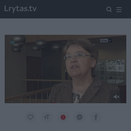
Paremkite Ukrainą