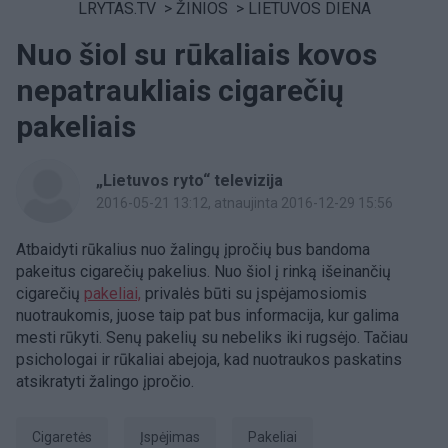
LRYTAS.TV
>
ŽINIOS
>
LIETUVOS DIENA
Nuo šiol su rūkaliais kovos
nepatraukliais cigarečių
pakeliais
„Lietuvos ryto“ televizija
2016-05-21 13:12
, atnaujinta 2016-12-29 15:56
Atbaidyti rūkalius nuo žalingų įpročių bus bandoma
pakeitus cigarečių pakelius. Nuo šiol į rinką išeinančių
cigarečių
pakeliai,
privalės būti su įspėjamosiomis
nuotraukomis, juose taip pat bus informacija, kur galima
mesti rūkyti. Senų pakelių su nebeliks iki rugsėjo. Tačiau
psichologai ir rūkaliai abejoja, kad nuotraukos paskatins
atsikratyti žalingo įpročio.
Cigaretės
įspėjimas
pakeliai