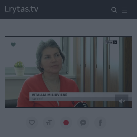
Paremkite Ukrainą