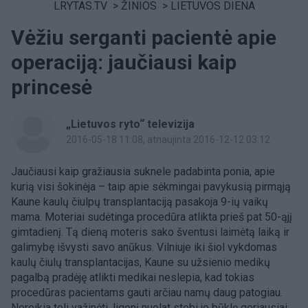
LRYTAS.TV
>
ŽINIOS
>
LIETUVOS DIENA
Vėžiu serganti pacientė apie
operaciją: jaučiausi kaip
princesė
„Lietuvos ryto“ televizija
2016-05-18 11:08
, atnaujinta 2016-12-12 03:12
Jaučiausi kaip gražiausia suknele padabinta ponia, apie
kurią visi šokinėja – taip apie sėkmingai pavykusią pirmąją
Kaune kaulų čiulpų transplantaciją pasakoja 9-ių vaikų
mama. Moteriai sudėtinga procedūra atlikta prieš pat 50-ąjį
gimtadienį. Tą dieną moteris sako šventusi laimėtą laiką ir
galimybę išvysti savo anūkus. Vilniuje iki šiol vykdomas
kaulų čiulų transplantacijas, Kaune su užsienio medikų
pagalbą pradėję atlikti medikai neslepia, kad tokias
procedūras pacientams gauti arčiau namų daug patogiau.
Nereikia toli važinėti, ligonį nuolat stebi jo būklę geriausiai