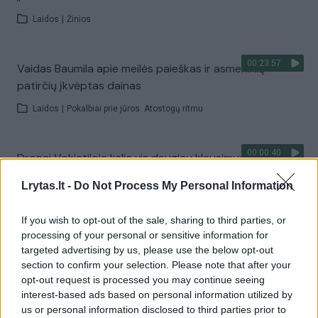
Laidos
|
Žinios
00:23:57
Vaidas Baumila apie meilės paieškas ir asmeninių
patirčių įkvėptas dainas
Laidos
|
Pokalbiai prie jūros. Atostogų ritmu
00:00:40
Dronai Vokietijoje kelia vis daugiau klausimų: du
pastebėti virš karinės bazės
Lrytas.lt -
Do Not Process My Personal Information
Žinios
|
Pasaulis
If you wish to opt-out of the sale, sharing to third parties, or
processing of your personal or sensitive information for
Visi įrašai
targeted advertising by us, please use the below opt-out
section to confirm your selection. Please note that after your
opt-out request is processed you may continue seeing
interest-based ads based on personal information utilized by
Žiūrimiausi įrašai
us or personal information disclosed to third parties prior to