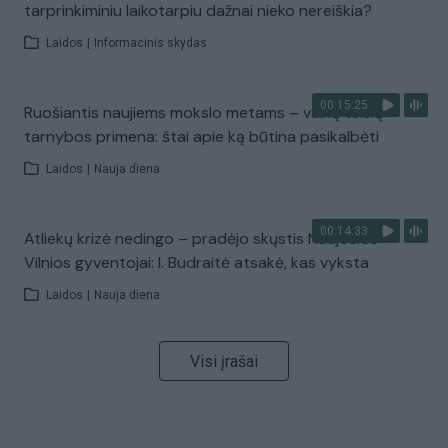
tarprinkiminiu laikotarpiu dažnai nieko nereiškia?
Laidos
|
Informacinis skydas
00:15:25
Ruošiantis naujiems mokslo metams – vaikų teisių
tarnybos primena: štai apie ką būtina pasikalbėti
Laidos
|
Nauja diena
00:14:33
Atliekų krizė nedingo – pradėjo skųstis Naujosios
Vilnios gyventojai: I. Budraitė atsakė, kas vyksta
Laidos
|
Nauja diena
Visi įrašai