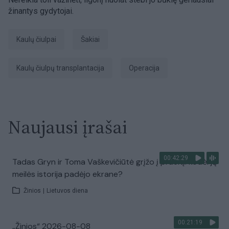
žinantys gydytojai.
kaulų čiulpai
Šakiai
kaulų čiulpų transplantacija
operacija
Naujausi įrašai
00:42:29
Tadas Gryn ir Toma Vaškevičiūtė grįžo į praeitį: kodėl jų
meilės istorija padėjo ekrane?
Žinios
|
Lietuvos diena
00:21:19
„Žinios“ 2026-08-08