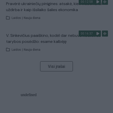
00:12:58
Pravėrė ukrainiečių pinigines: atsakė, kiek vidutiniškai
uždirba ir kaip išsilaiko šalies ekonomika
Laidos
|
Nauja diena
00:16:37
V. Sinkevičius paaiškino, kodėl dar nebuvo Koalicinės
tarybos posėdžio: esame kalbėję
Laidos
|
Nauja diena
Visi įrašai