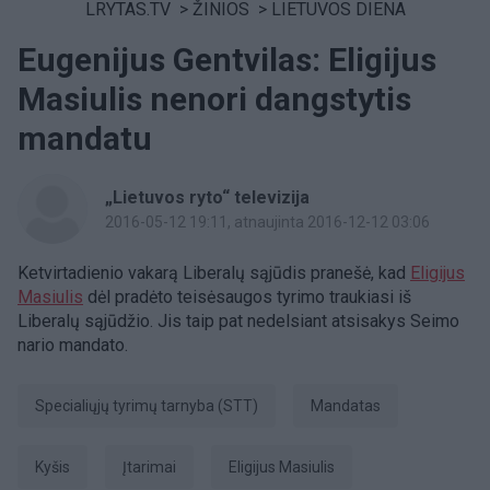
LRYTAS.TV
>
ŽINIOS
>
LIETUVOS DIENA
Eugenijus Gentvilas: Eligijus
Masiulis nenori dangstytis
mandatu
„Lietuvos ryto“ televizija
2016-05-12 19:11
, atnaujinta 2016-12-12 03:06
Ketvirtadienio vakarą Liberalų sąjūdis pranešė, kad
Eligijus
Masiulis
dėl pradėto teisėsaugos tyrimo traukiasi iš
Liberalų sąjūdžio. Jis taip pat nedelsiant atsisakys Seimo
nario mandato.
Specialiųjų tyrimų tarnyba (STT)
mandatas
Kyšis
įtarimai
Eligijus Masiulis