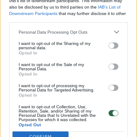
IAB’s list of downstream participants. This information may
vaiko gyvybių išgelbėti nepavyko
also be disclosed by us to third parties on the
IAB’s List of
Downstream Participants
that may further disclose it to other
Žinios
|
Lietuvos diena
third parties.
Personal Data Processing Opt Outs
00:00:57
Savaitės vidurys nusimato karštas: temperatūra kils iki
32 laipsnių šilumos
I want to opt-out of the Sharing of my
personal data.
Opted In
Žinios
|
Orai
I want to opt-out of the Sale of my
Personal Data.
00:00:59
Nufilmavo, kaip patvino Vilniaus Vakarinis aplinkkelis:
Opted In
vaizdas pribloškia
I want to opt-out of processing my
Personal Data for Targeted Advertising.
Žinios
|
Lietuvos diena
Opted In
I want to opt-out of Collection, Use,
00:00:55
Retention, Sale, and/or Sharing of my
Avarija Vilniuje: į stotelę įsirėžęs automobilis sužalojo
Personal Data that Is Unrelated with the
dvi moteris
Purposes for which it was collected.
Opted Out
Žinios
|
Lietuvos diena
CONFIRM