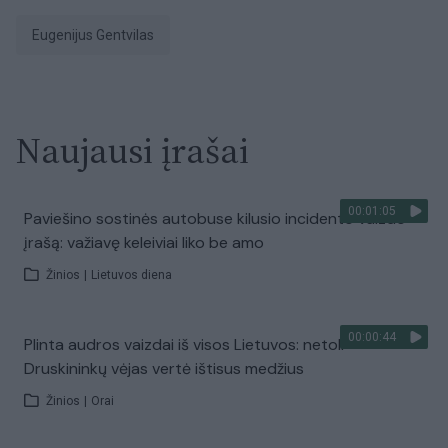
Eugenijus Gentvilas
Naujausi įrašai
00:01:05
Paviešino sostinės autobuse kilusio incidento vaizdo
įrašą: važiavę keleiviai liko be amo
Žinios
|
Lietuvos diena
00:00:44
Plinta audros vaizdai iš visos Lietuvos: netoli
Druskininkų vėjas vertė ištisus medžius
Žinios
|
Orai