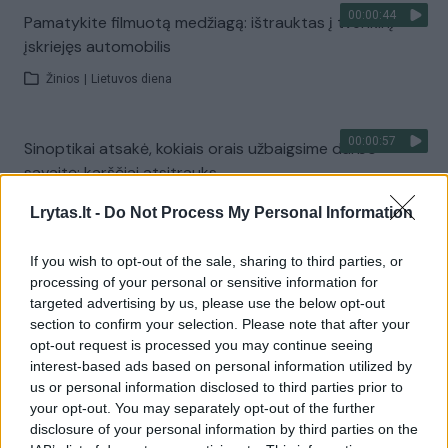
00:00:44
Pamatykite filmuotą medžiagą: ištrauktas į tvenkinį
įskriejęs automobilis
Žinios
|
Lietuvos diena
00:00:57
Sinoptikai atsakė, kokiais orais užbaigsime darbo
savaitę: karščiai atsitrauks
Žinios
|
Orai
Lrytas.lt -
Do Not Process My Personal Information
If you wish to opt-out of the sale, sharing to third parties, or
Visi įrašai
processing of your personal or sensitive information for
targeted advertising by us, please use the below opt-out
section to confirm your selection. Please note that after your
opt-out request is processed you may continue seeing
Žiūrimiausi įrašai
interest-based ads based on personal information utilized by
us or personal information disclosed to third parties prior to
your opt-out. You may separately opt-out of the further
disclosure of your personal information by third parties on the
00:00:30
Vaizdai iš tragiškos avarijos Vilniaus r.: dviejų moterų ir