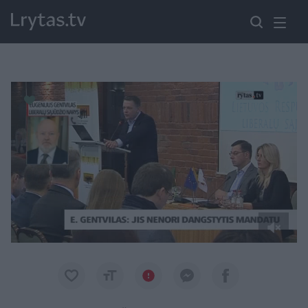
Paremkite Ukrainą