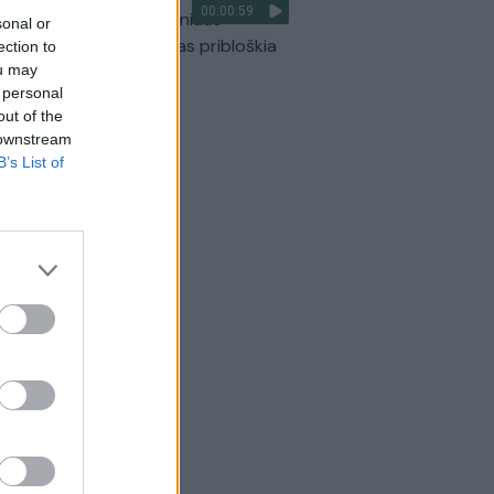
00:00:59
ilmavo, kaip patvino Vilniaus
sonal or
arinis aplinkkelis: vaizdas pribloškia
ection to
ou may
Žinios
|
Lietuvos diena
 personal
out of the
 downstream
B’s List of