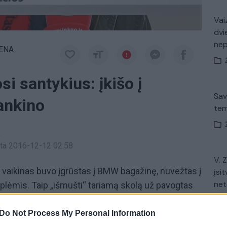
Vaiz
dvi
ne
IENA
i santykius: įkišo į
Sav
ankino
tem
a
inta 2016-12-12 02:58
V. 
vaikinas buvo įgrūstas į BMW bagažinę, nuvežtas į
įsit
net
plėmis. Taip „išmušti“ tariamą skolą už pavogtas
 prieš teismą. Ne kartą už plėšimus ir vagystes
etekti ilgam – už turto prievartavimą gresia iki 8–
Do Not Process My Personal Information