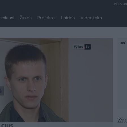
1°C, Viln
rimiausi
Žinios
Projektai
Laidos
Videoteka
Žiū