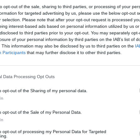
Nuf
to opt-out of the sale, sharing to third parties, or processing of your per
Vak
formation for targeted advertising by us, please use the below opt-out s
imas
Pagrobimas
Teismas
Skola
r selection. Please note that after your opt-out request is processed y
eing interest-based ads based on personal information utilized by us or
disclosed to third parties prior to your opt-out. You may separately opt-
losure of your personal information by third parties on the IAB’s list of
. This information may also be disclosed by us to third parties on the
IA
Participants
that may further disclose it to other third parties.
Visi įrašai
l Data Processing Opt Outs
o opt-out of the Sharing of my personal data.
00:21:19
žo į
„Žinios“ 2026-08-08
In
jo
Laidos
|
Žinios
o opt-out of the Sale of my Personal Data.
In
to opt-out of processing my Personal Data for Targeted
ing.
3:57
00:00:40