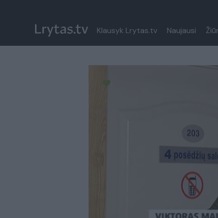
Klausyk Lrytas.tv
Naujausi
Žiū
Paremkite Ukrainą