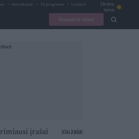
Ekrano
ius
Horoskopai
TV programa
Lrytas.lt
tema
Atsiųskite video
rimiausi įrašai
Visi įrašai