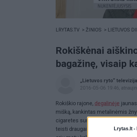
Volume
0%
LRYTAS.TV
>
ŽINIOS
>
LIETUVOS D
Rokiškėnai aiškinos
bagažinę, visaip k
„Lietuvos ryto“ televizij
2016-05-06 19:46
, atnauj
Rokiškio rajone,
degalinėje
jaunas 
mišką, kankintas metalinėmis žny
cigaretes sumanę rokiškėnai stojo
teisti draugai šįkart laisvės gali n
Lrytas.lt -