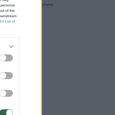
omobilis sužalojo dvi moteris
 personal
out of the
Žinios
|
Lietuvos diena
 downstream
B’s List of