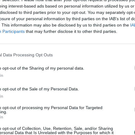
aut
eing interest-based ads based on personal information utilized by us or
disclosed to third parties prior to your opt-out. You may separately opt-
losure of your personal information by third parties on the IAB’s list of
. This information may also be disclosed by us to third parties on the
IA
Visi įrašai
Participants
that may further disclose it to other third parties.
0:57
00:42:12
aigsime
Karšta A. Kasparavičiaus ir Ž Pavilionio
l Data Processing Opt Outs
diskusija: Rusija – Europos šeimos narė?
o opt-out of the Sharing of my personal data.
Laidos
|
Lietuva tiesiogiai
In
2:33
00:04:00
o opt-out of the Sale of my Personal Data.
dens
Kuprines pasvėrę specialistai įspėja apie
In
e:
pavojingą įprotį: tą daro daugiau nei pusė
pradinukų
to opt-out of processing my Personal Data for Targeted
ing.
Žinios
|
Lietuvos diena
In
o opt-out of Collection, Use, Retention, Sale, and/or Sharing
ersonal Data that Is Unrelated with the Purposes for which it