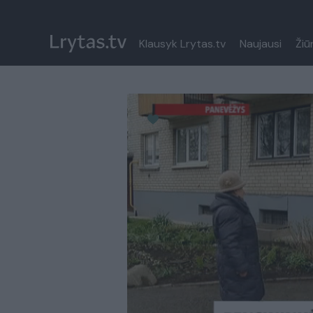
Klausyk Lrytas.tv
Naujausi
Žiū
Paremkite Ukrainą