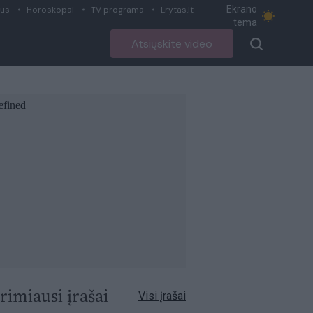
Ekrano
ius
Horoskopai
TV programa
Lrytas.lt
tema
Atsiųskite video
rimiausi įrašai
Visi įrašai