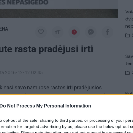
Vaiz
dvi
ne
IENA
te rasta pradėjusi irti
Sav
tem
a
inta 2016-12-12 02:45
škinasi savo namuose rastos irti pradėjusios
Nuf
Kaimynai sako moters nematę jau savaitę. Kiek
Vak
tės kūnas pragulėjo bute atsakys ekspertai.
Do Not Process My Personal Information
r.
to opt-out of the sale, sharing to third parties, or processing of your per
formation for targeted advertising by us, please use the below opt-out s
nkė
Avar
r selection. Please note that after your opt-out request is processed y