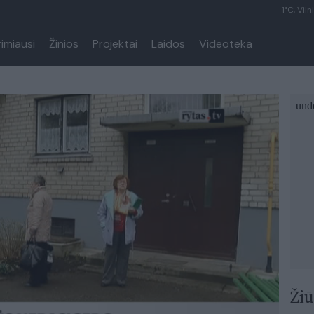
1°C, Viln
rimiausi
Žinios
Projektai
Laidos
Videoteka
Žiū