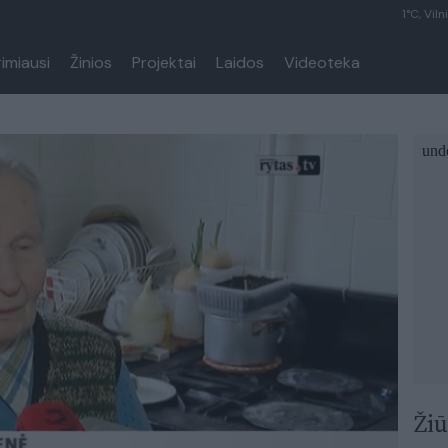
1°C, Viln
rimiausi
Žinios
Projektai
Laidos
Videoteka
Žiū