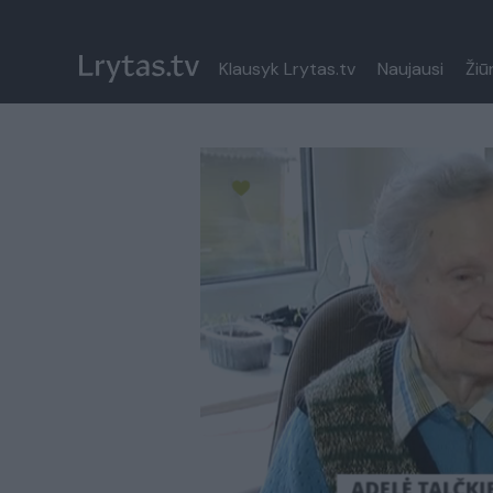
Klausyk Lrytas.tv
Naujausi
Žiū
Paremkite Ukrainą