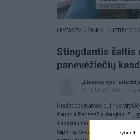
Volume
0%
LRYTAS.TV
>
ŽINIOS
>
LIETUVOS D
Stingdantis šaltis
panevėžiečių kas
„Lietuvos ryto“ televizij
2016-04-25 14:49
, atnauj
Nuolat deginamos dujinės viryklės
Kauno ir Panevėžio daugiabučių gy
Anksčiau nei įprastai baigus šild
laipsnių. Sveikatos centrų special
Lrytas.lt -