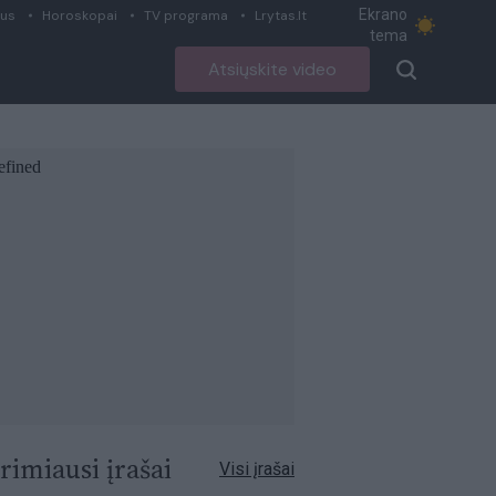
Ekrano
ius
Horoskopai
TV programa
Lrytas.lt
tema
Atsiųskite video
rimiausi įrašai
Visi įrašai