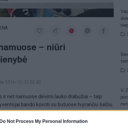
Vaiz
dvi
ne
IENA
 namuose – niūri
Sav
dienybė
tem
a
inta 2016-12-12 02:42
V. 
 ir net namuose dėvimi lauko drabužiai – taip
įsit
net
ventojai bando kovoti su butuose tvyrančiu šalčiu.
ymo sezoną, butuose temperatūra nukrito iki 12
istų teigimu tokios sąlygos neatitinka higienos
Do Not Process My Personal Information