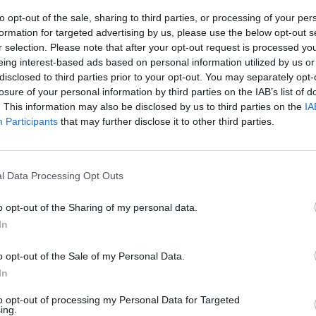
zono kol kas nesiruošiama. Savanoriškai įsijungti
Sin
to opt-out of the sale, sharing to third parties, or processing of your per
a, mat tokiu atveju, bent kauniečiai netektų teisės
užb
formation for targeted advertising by us, please use the below opt-out s
ats
r selection. Please note that after your opt-out request is processed y
eing interest-based ads based on personal information utilized by us or
disclosed to third parties prior to your opt-out. You may separately opt-
šildymo sezonas
kompensacija
losure of your personal information by third parties on the IAB’s list of
. This information may also be disclosed by us to third parties on the
IA
Participants
that may further disclose it to other third parties.
l Data Processing Opt Outs
Visi įrašai
o opt-out of the Sharing of my personal data.
In
00:21:16
 ragina
„Žinios“ 2026-08-09
o opt-out of the Sale of my Personal Data.
mą
In
Laidos
|
Žinios
to opt-out of processing my Personal Data for Targeted
ing.