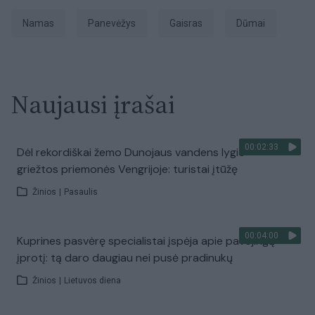
Namas
Panevėžys
Gaisras
dūmai
Naujausi įrašai
00:02:33
Dėl rekordiškai žemo Dunojaus vandens lygio –
griežtos priemonės Vengrijoje: turistai įtūžę
Žinios
|
Pasaulis
00:04:00
Kuprines pasvėrę specialistai įspėja apie pavojingą
įprotį: tą daro daugiau nei pusė pradinukų
Žinios
|
Lietuvos diena