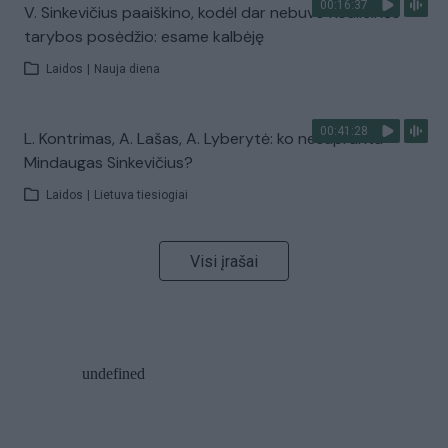
00:16:37
V. Sinkevičius paaiškino, kodėl dar nebuvo Koalicinės
tarybos posėdžio: esame kalbėję
Laidos
|
Nauja diena
00:41:28
L. Kontrimas, A. Lašas, A. Lyberytė: ko nesupranta
Mindaugas Sinkevičius?
Laidos
|
Lietuva tiesiogiai
Visi įrašai