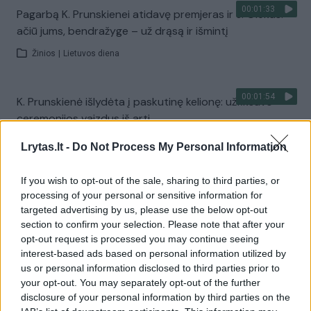
00:01:33
Pagarbą K. Prunskienei atidavę premjeras ​ir J. Olekas:
ačiū jums, bendražyge – už drąsą ir išmintį
Žinios
|
Lietuvos diena
00:01:54
K. Prunskienė išlydėta į paskutinę kelionę: užfiksavo
ceremonijos vaizdus iš arti
Žinios
|
Lietuvos diena
Lrytas.lt -
Do Not Process My Personal Information
If you wish to opt-out of the sale, sharing to third parties, or
Visi įrašai
processing of your personal or sensitive information for
targeted advertising by us, please use the below opt-out
section to confirm your selection. Please note that after your
opt-out request is processed you may continue seeing
Žiūrimiausi įrašai
interest-based ads based on personal information utilized by
us or personal information disclosed to third parties prior to
your opt-out. You may separately opt-out of the further
disclosure of your personal information by third parties on the
00:00:30
Vaizdai iš tragiškos avarijos Vilniaus r.: dviejų moterų ir