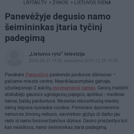
LRYTAS.TV
>
ŽINIOS
>
LIETUVOS DIENA
Panevėžyje degusio namo
šeimininkas įtaria tyčinį
padegimą
„Lietuvos ryto“ televizija
2016-04-21 19:26
, atnaujinta 2016-12-29 15:39
Pavakare
Panevėžys
paskendo juoduose dūmuose –
pačiame miesto centre, Nepriklausomybės gatvėje,
užsiliepsnojo 2 aukštų
gyvenamasis
namas.
Gaisrą malšinti
atskubėjo gausios ugniagesių pajėgos, aplinkui - mediniai
namai, baldų parduotuvė. Neseniai rekosntruotą medinį
namą liepsna nusiaubė visiškai. Pirminiais duomenimis
namuose žmonių nebuvo, savininkas grįžęs iš darbo jau
rado iš namo besiveržiančius dūmus. Gaisro priežastys kol
kas neaiškios, namo šeimininkas įtaria padegimą.