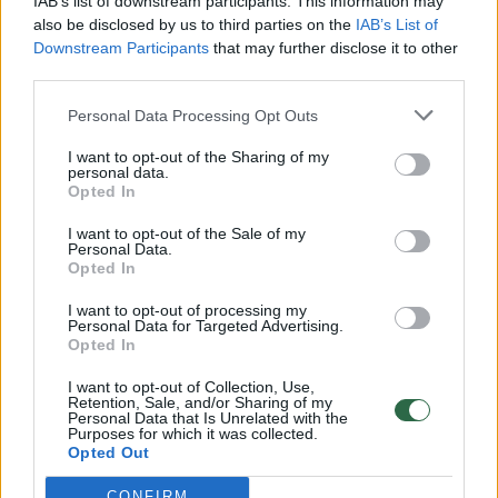
IAB’s list of downstream participants. This information may
vaiko gyvybių išgelbėti nepavyko
also be disclosed by us to third parties on the
IAB’s List of
Downstream Participants
that may further disclose it to other
Žinios
|
Lietuvos diena
third parties.
Personal Data Processing Opt Outs
00:00:57
Savaitės vidurys nusimato karštas: temperatūra kils iki
32 laipsnių šilumos
I want to opt-out of the Sharing of my
personal data.
Žinios
Opted In
|
Orai
I want to opt-out of the Sale of my
Personal Data.
00:00:59
Nufilmavo, kaip patvino Vilniaus Vakarinis aplinkkelis:
Opted In
vaizdas pribloškia
I want to opt-out of processing my
Personal Data for Targeted Advertising.
Žinios
|
Lietuvos diena
Opted In
I want to opt-out of Collection, Use,
00:02:01
Retention, Sale, and/or Sharing of my
„Pagarba pirmajai premjerei“: pasidalijo jautriais
Personal Data that Is Unrelated with the
prisiminimais apie Kazimierą Prunskienę
Purposes for which it was collected.
Opted Out
Žinios
|
Lietuvos diena
CONFIRM