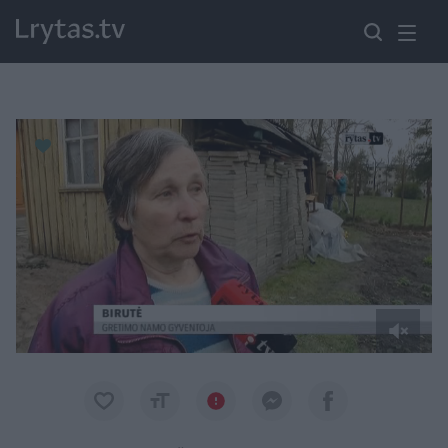
Paremkite Ukrainą