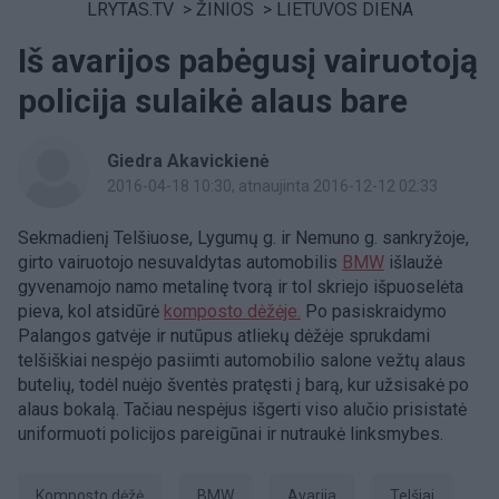
LRYTAS.TV
>
ŽINIOS
>
LIETUVOS DIENA
Iš avarijos pabėgusį vairuotoją
policija sulaikė alaus bare
Giedra Akavickienė
2016-04-18 10:30
, atnaujinta 2016-12-12 02:33
Sekmadienį Telšiuose, Lygumų g. ir Nemuno g. sankryžoje,
girto vairuotojo nesuvaldytas automobilis
BMW
išlaužė
gyvenamojo namo metalinę tvorą ir tol skriejo išpuoselėta
pieva, kol atsidūrė
komposto dėžėje.
Po pasiskraidymo
Palangos gatvėje ir nutūpus atliekų dėžėje sprukdami
telšiškiai nespėjo pasiimti automobilio salone vežtų alaus
butelių, todėl nuėjo šventės pratęsti į barą, kur užsisakė po
alaus bokalą. Tačiau nespėjus išgerti viso alučio prisistatė
uniformuoti policijos pareigūnai ir nutraukė linksmybes.
komposto dėžė
BMW
avarija
Telšiai