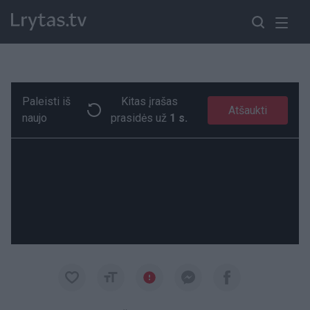
Paleisti iš
Kitas įrašas
Iš avarijos pabėgusį vairuotoją policija sulaikė alaus bare
Paremkite Ukrainą
Atšaukti
naujo
prasidės už
0 s.
00:14
00:14