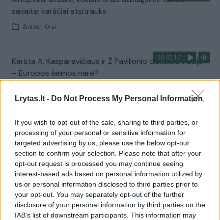
savaitę: karščiai atsitrauks
Žinios
|
Orai
00:42:12
Karšta A. Kasparavičiaus ir Ž Pavilionio diskusija: Rusija
– Europos šeimos narė?
Laidos
|
Lietuva tiesiogiai
Lrytas.lt -
Do Not Process My Personal Information
Visi įrašai
If you wish to opt-out of the sale, sharing to third parties, or
processing of your personal or sensitive information for
targeted advertising by us, please use the below opt-out
section to confirm your selection. Please note that after your
Žiūrimiausi įrašai
opt-out request is processed you may continue seeing
interest-based ads based on personal information utilized by
us or personal information disclosed to third parties prior to
your opt-out. You may separately opt-out of the further
00:00:30
Vaizdai iš tragiškos avarijos Vilniaus r.: dviejų moterų ir
disclosure of your personal information by third parties on the
vaiko gyvybių išgelbėti nepavyko
IAB’s list of downstream participants. This information may