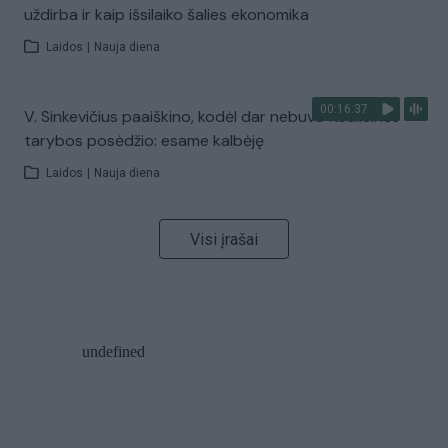
uždirba ir kaip išsilaiko šalies ekonomika
Laidos
|
Nauja diena
00:16:37
V. Sinkevičius paaiškino, kodėl dar nebuvo Koalicinės
tarybos posėdžio: esame kalbėję
Laidos
|
Nauja diena
Visi įrašai