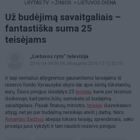
LRYTAS.TV
>
ŽINIOS
>
LIETUVOS DIENA
Už budėjimą savaitgaliais –
fantastiška suma 25
teisėjams
„Lietuvos ryto“ televizija
2016-04-04 06:09
, atnaujinta 2016-12-12 02:16
Ir taip nemažus atlyginimus gaunantiems teisėjams iš
rezervo fondo Vyriausybė skyrė dar apie šimtą tūkstančių
eurų. Šiuos pinigus išsidalys 25
teisėjai,
kurie per teismus
išsikovojo, kad jiems būtų sumokėta už budėjimą
savaitgaliais. Pasak finansų ministro,
teisėjai
išsireikalavo
atlygį, net jei per budėjimą nereikėjo ateiti į darbą. Nors
Rimantas Šadžius
abejoja tokiais teisėjų sprendimais, sako
privaląs juos vykdyti ir tam naudoti rezervo pinigus.