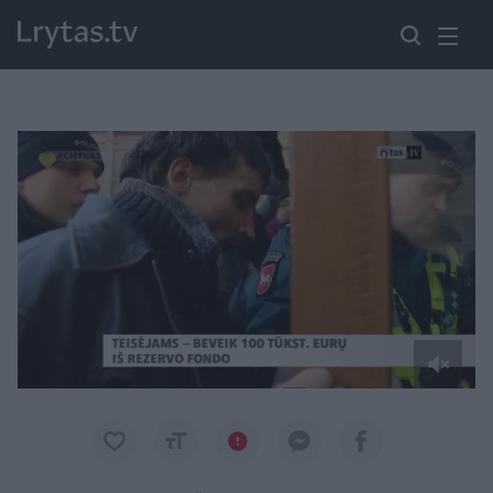
Paremkite Ukrainą