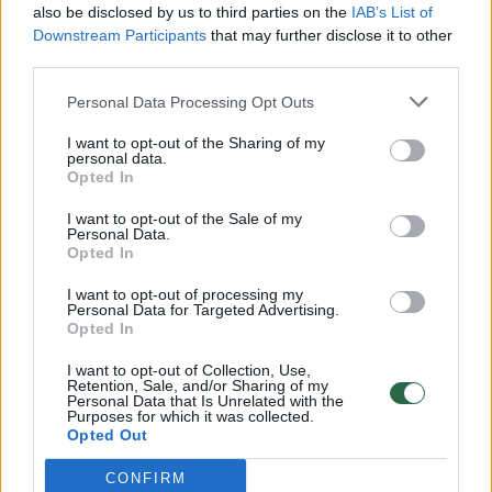
also be disclosed by us to third parties on the
IAB’s List of
Žinios
|
Lietuvos diena
Downstream Participants
that may further disclose it to other
third parties.
00:00:57
Savaitės vidurys nusimato karštas: temperatūra kils iki
Personal Data Processing Opt Outs
32 laipsnių šilumos
I want to opt-out of the Sharing of my
personal data.
Žinios
|
Orai
Opted In
I want to opt-out of the Sale of my
00:00:59
Personal Data.
Nufilmavo, kaip patvino Vilniaus Vakarinis aplinkkelis:
Opted In
vaizdas pribloškia
I want to opt-out of processing my
Žinios
|
Lietuvos diena
Personal Data for Targeted Advertising.
Opted In
I want to opt-out of Collection, Use,
00:00:55
Avarija Vilniuje: į stotelę įsirėžęs automobilis sužalojo
Retention, Sale, and/or Sharing of my
Personal Data that Is Unrelated with the
dvi moteris
Purposes for which it was collected.
Opted Out
Žinios
|
Lietuvos diena
CONFIRM