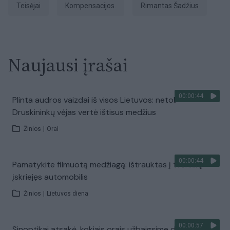
teisėjai
kompensacijos.
Rimantas Šadžius
Naujausi įrašai
00:00:44
Plinta audros vaizdai iš visos Lietuvos: netoli
Druskininkų vėjas vertė ištisus medžius
Žinios
|
Orai
00:00:44
Pamatykite filmuotą medžiagą: ištrauktas į tvenkinį
įskriejęs automobilis
Žinios
|
Lietuvos diena
00:00:57
Sinoptikai atsakė, kokiais orais užbaigsime darbo