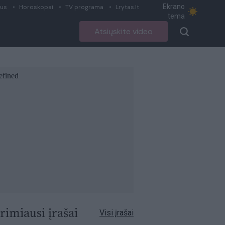
Ekrano
ius
Horoskopai
TV programa
Lrytas.lt
tema
Atsiųskite video
rimiausi įrašai
Visi įrašai