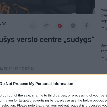
Vaiz
dvi
ne
IENA
šys verslo centre „sudygs“
Sav
tem
a
inta 2016-12-12 02:16
V. 
io vieno moderniausių Baltijos šalyse verslo centro
įsit
Do Not Process My Personal Information
net
ę papuoš 13 pušų, kurių amžius 20-25 metai.
to opt-out of the sale, sharing to third parties, or processing of your per
formation for targeted advertising by us, please use the below opt-out s
pušys
r selection. Please note that after your opt-out request is processed y