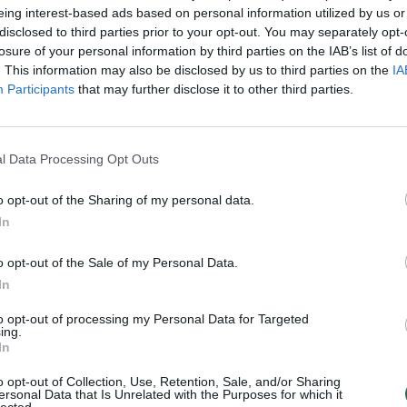
eing interest-based ads based on personal information utilized by us or
Nuf
disclosed to third parties prior to your opt-out. You may separately opt-
Vak
losure of your personal information by third parties on the IAB’s list of
. This information may also be disclosed by us to third parties on the
IA
Visi įrašai
Participants
that may further disclose it to other third parties.
2:15
00:00:34
ta
Kyjivas po naktinės atakos: liepsnos
l Data Processing Opt Outs
 žūklė
apėmė pastatus
Žinios
|
Pasaulis
o opt-out of the Sharing of my personal data.
In
2:27
00:21:56
ntų
Kai neveikia technologijos: kaip
o opt-out of the Sale of my Personal Data.
orientuotis, judėti ir priimti sprendimus
In
krizės metu?
to opt-out of processing my Personal Data for Targeted
ing.
Laidos
|
Išlikti rytojui
In
o opt-out of Collection, Use, Retention, Sale, and/or Sharing
ersonal Data that Is Unrelated with the Purposes for which it
lected.