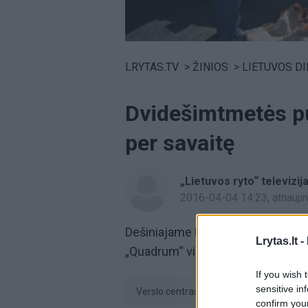
Volume
0%
LRYTAS.TV
>
ŽINIOS
>
LIETUVOS D
Dvidešimtmetės pu
per savaitę
„Lietuvos ryto“ televizij
2016-04-04 14:23
, atnauj
Dešiniajame Neries krante iškilus
Lrytas.lt -
„Quadrum“ vidinį kiemą šią savait
If you wish 
sensitive in
verslo centras
medžiai
confirm you