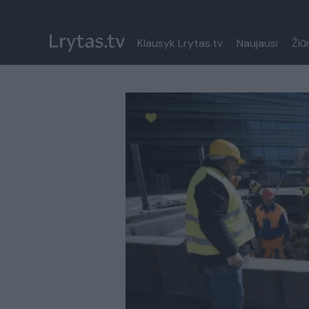
Klausyk Lrytas.tv
Naujausi
Žiū
Paremkite Ukrainą