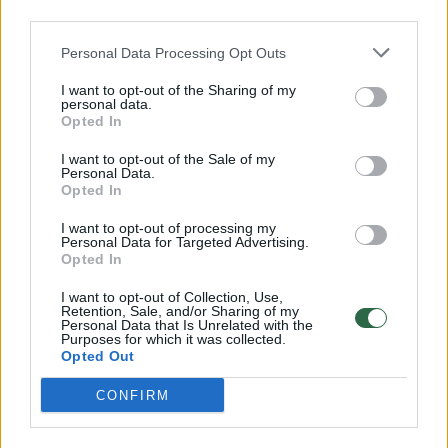
00:00:57
Savaitės vidurys nusimato karštas: temperatūra kils iki
third parties.
32 laipsnių šilumos
Personal Data Processing Opt Outs
Žinios
|
Orai
I want to opt-out of the Sharing of my
personal data.
Opted In
00:00:59
Nufilmavo, kaip patvino Vilniaus Vakarinis aplinkkelis:
I want to opt-out of the Sale of my
vaizdas pribloškia
Personal Data.
Opted In
Žinios
|
Lietuvos diena
I want to opt-out of processing my
Personal Data for Targeted Advertising.
00:00:55
Opted In
Avarija Vilniuje: į stotelę įsirėžęs automobilis sužalojo
dvi moteris
I want to opt-out of Collection, Use,
Retention, Sale, and/or Sharing of my
Žinios
|
Lietuvos diena
Personal Data that Is Unrelated with the
Purposes for which it was collected.
Opted Out
Visi įrašai
CONFIRM