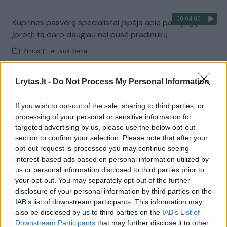
00:04:00
Kuprines pasvėrę specialistai įspėja apie pavojingą
įprotį: tą daro daugiau nei pusė pradinukų
Žinios
|
Lietuvos diena
Lrytas.lt -
Do Not Process My Personal Information
Visi įrašai
If you wish to opt-out of the sale, sharing to third parties, or
processing of your personal or sensitive information for
Žiūrimiausi įrašai
targeted advertising by us, please use the below opt-out
section to confirm your selection. Please note that after your
opt-out request is processed you may continue seeing
interest-based ads based on personal information utilized by
00:00:30
Vaizdai iš tragiškos avarijos Vilniaus r.: dviejų moterų ir
us or personal information disclosed to third parties prior to
vaiko gyvybių išgelbėti nepavyko
your opt-out. You may separately opt-out of the further
disclosure of your personal information by third parties on the
Žinios
|
Lietuvos diena
IAB’s list of downstream participants. This information may
also be disclosed by us to third parties on the
IAB’s List of
Downstream Participants
that may further disclose it to other