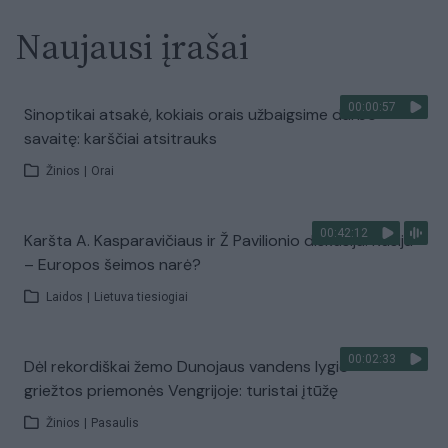
Naujausi įrašai
00:00:57
Sinoptikai atsakė, kokiais orais užbaigsime darbo
savaitę: karščiai atsitrauks
Žinios
|
Orai
00:42:12
Karšta A. Kasparavičiaus ir Ž Pavilionio diskusija: Rusija
– Europos šeimos narė?
Laidos
|
Lietuva tiesiogiai
00:02:33
Dėl rekordiškai žemo Dunojaus vandens lygio –
griežtos priemonės Vengrijoje: turistai įtūžę
Žinios
|
Pasaulis