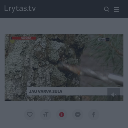
Paremkite Ukrainą