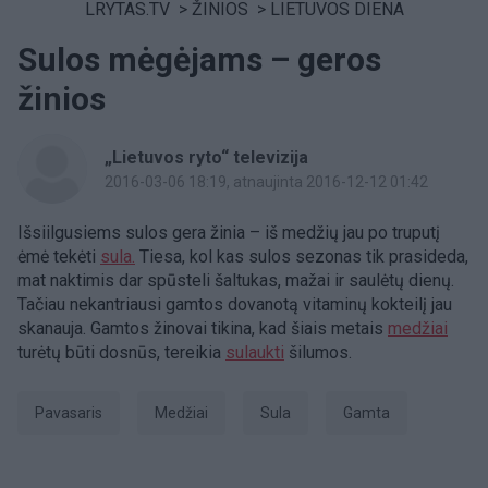
LRYTAS.TV
>
ŽINIOS
>
LIETUVOS DIENA
Sulos mėgėjams – geros
žinios
„Lietuvos ryto“ televizija
2016-03-06 18:19
, atnaujinta 2016-12-12 01:42
Išsiilgusiems sulos gera žinia – iš medžių jau po truputį
ėmė tekėti
sula.
Tiesa, kol kas sulos sezonas tik prasideda,
mat naktimis dar spūsteli šaltukas, mažai ir saulėtų dienų.
Tačiau nekantriausi gamtos dovanotą vitaminų kokteilį jau
skanauja. Gamtos žinovai tikina, kad šiais metais
medžiai
turėtų būti dosnūs, tereikia
sulaukti
šilumos.
Pavasaris
medžiai
sula
Gamta