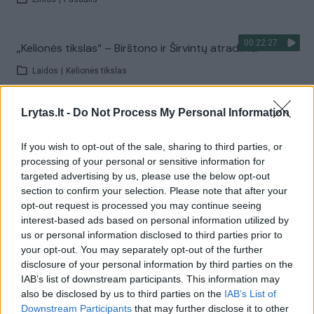
00:22:27
„Kelionės tikslas“ – Birštono ir Širvintų atradimai
Laidos
|
Kelionės tikslas
Lrytas.lt -
Do Not Process My Personal Information
Visi įrašai
If you wish to opt-out of the sale, sharing to third parties, or
processing of your personal or sensitive information for
Žiūrimiausi įrašai
targeted advertising by us, please use the below opt-out
section to confirm your selection. Please note that after your
opt-out request is processed you may continue seeing
interest-based ads based on personal information utilized by
00:00:30
Vaizdai iš tragiškos avarijos Vilniaus r.: dviejų moterų ir
us or personal information disclosed to third parties prior to
vaiko gyvybių išgelbėti nepavyko
your opt-out. You may separately opt-out of the further
disclosure of your personal information by third parties on the
Žinios
|
Lietuvos diena
IAB’s list of downstream participants. This information may
also be disclosed by us to third parties on the
IAB’s List of
Downstream Participants
that may further disclose it to other