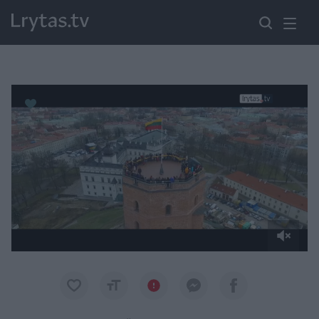
Paremkite Ukrainą