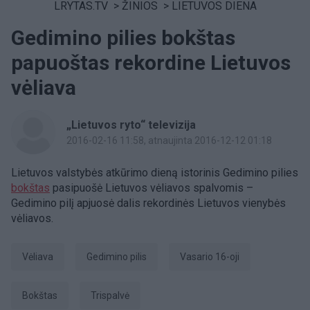
LRYTAS.TV
>
ŽINIOS
>
LIETUVOS DIENA
Gedimino pilies bokštas
papuoštas rekordine Lietuvos
vėliava
„Lietuvos ryto“ televizija
2016-02-16 11:58
, atnaujinta 2016-12-12 01:18
Lietuvos valstybės atkūrimo dieną istorinis Gedimino pilies
bokštas
pasipuošė Lietuvos vėliavos spalvomis –
Gedimino pilį apjuosė dalis rekordinės Lietuvos vienybės
vėliavos.
vėliava
Gedimino pilis
Vasario 16-oji
bokštas
trispalvė