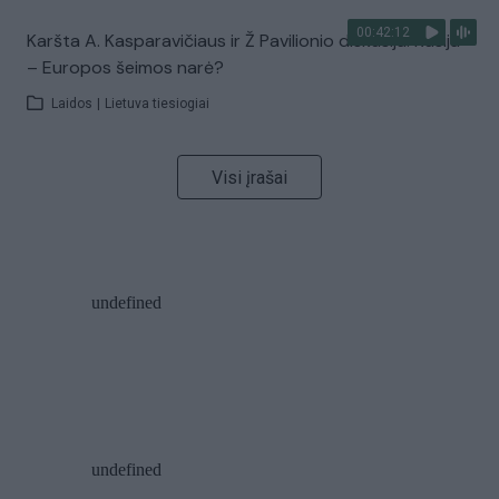
00:42:12
Karšta A. Kasparavičiaus ir Ž Pavilionio diskusija: Rusija
– Europos šeimos narė?
Laidos
|
Lietuva tiesiogiai
Visi įrašai