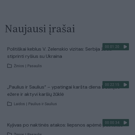
Naujausi įrašai
00:01:20
Politiškai keblus V. Zelenskio vizitas: Serbija žada
stiprinti ryšius su Ukraina
Žinios
|
Pasaulis
00:22:15
„Paulius ir Saulius“ – ypatingai karšta diena Dzūkijos
ežere ir aktyvi karšių žūklė
Laidos
|
Paulius ir Saulius
00:00:34
Kyjivas po naktinės atakos: liepsnos apėmė pastatus
Žinios
|
Pasaulis