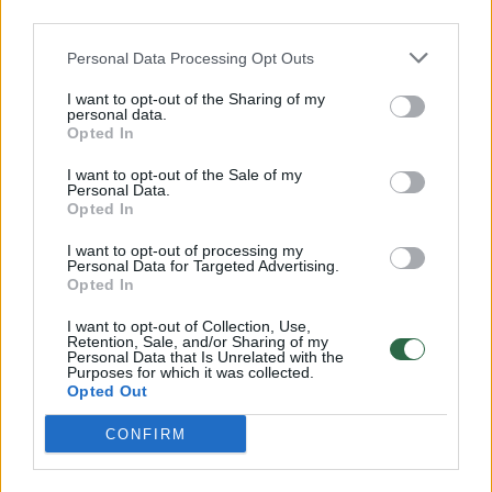
00:00:57
Savaitės vidurys nusimato karštas: temperatūra kils iki
third parties.
32 laipsnių šilumos
Personal Data Processing Opt Outs
Žinios
|
Orai
I want to opt-out of the Sharing of my
personal data.
Opted In
00:15:54
V. Zalužno pasisakymą laiko bandymu įsitvirtinti
I want to opt-out of the Sale of my
Ukrainos politikoje: jis yra neteisus
Personal Data.
Opted In
Laidos
|
Nauja diena
I want to opt-out of processing my
Personal Data for Targeted Advertising.
00:00:59
Opted In
Nufilmavo, kaip patvino Vilniaus Vakarinis aplinkkelis:
vaizdas pribloškia
I want to opt-out of Collection, Use,
Retention, Sale, and/or Sharing of my
Žinios
|
Lietuvos diena
Personal Data that Is Unrelated with the
Purposes for which it was collected.
Opted Out
Visi įrašai
CONFIRM