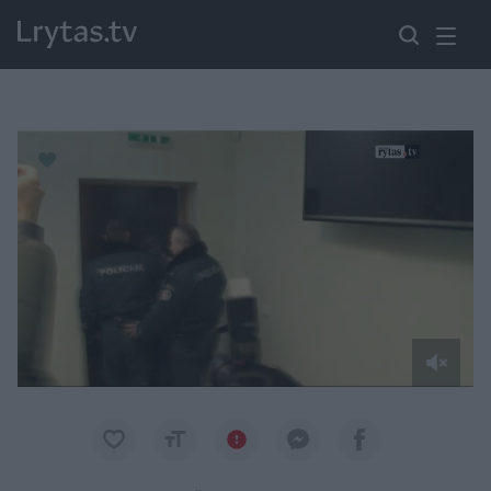
Paremkite Ukrainą