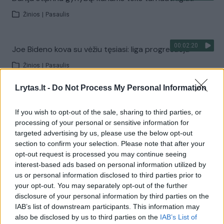
Žinios
|
Pasaulis
00:02:20
Joe Bideno kova su vėžiu tęsiasi: liga progresuoja
Žinios
|
Pasaulis
Lrytas.lt -
Do Not Process My Personal Information
Visi įrašai
If you wish to opt-out of the sale, sharing to third parties, or
processing of your personal or sensitive information for
targeted advertising by us, please use the below opt-out
Žiūrimiausi įrašai
section to confirm your selection. Please note that after your
opt-out request is processed you may continue seeing
interest-based ads based on personal information utilized by
us or personal information disclosed to third parties prior to
00:00:30
Vaizdai iš tragiškos avarijos Vilniaus r.: dviejų moterų ir
your opt-out. You may separately opt-out of the further
vaiko gyvybių išgelbėti nepavyko
disclosure of your personal information by third parties on the
IAB’s list of downstream participants. This information may
Žinios
|
Lietuvos diena
also be disclosed by us to third parties on the
IAB’s List of