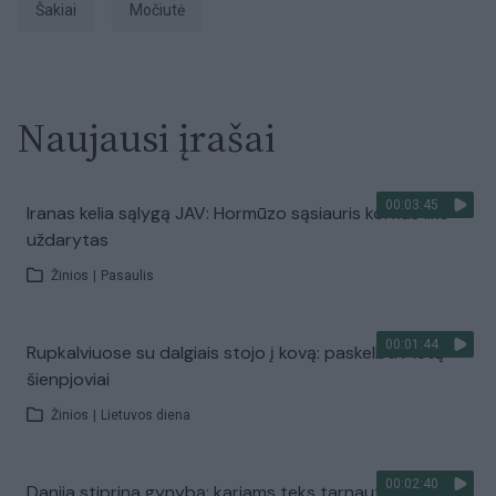
Šakiai
močiutė
Naujausi įrašai
00:03:45
Iranas kelia sąlygą JAV: Hormūzo sąsiauris kol kas liks
uždarytas
Žinios
|
Pasaulis
00:01:44
Rupkalviuose su dalgiais stojo į kovą: paskelbti Metų
šienpjoviai
Žinios
|
Lietuvos diena
00:02:40
Danija stiprina gynybą: kariams teks tarnauti ilgiau