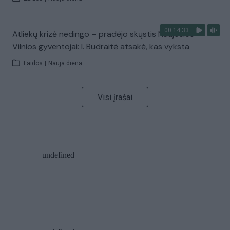
00:14:33
Atliekų krizė nedingo – pradėjo skųstis Naujosios
Vilnios gyventojai: I. Budraitė atsakė, kas vyksta
Laidos
|
Nauja diena
Visi įrašai