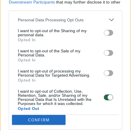
Downstream Participants
that may further disclose it to other
third parties.
00:00:57
Savaitės vidurys nusimato karštas: temperatūra kils iki
32 laipsnių šilumos
Personal Data Processing Opt Outs
Žinios
|
Orai
I want to opt-out of the Sharing of my
personal data.
Opted In
00:15:54
V. Zalužno pasisakymą laiko bandymu įsitvirtinti
I want to opt-out of the Sale of my
Personal Data.
Ukrainos politikoje: jis yra neteisus
Opted In
Laidos
|
Nauja diena
I want to opt-out of processing my
Personal Data for Targeted Advertising.
Opted In
00:00:57
Sinoptikai atsakė, kokiais orais užbaigsime darbo
I want to opt-out of Collection, Use,
savaitę: karščiai atsitrauks
Retention, Sale, and/or Sharing of my
Personal Data that Is Unrelated with the
Žinios
|
Orai
Purposes for which it was collected.
Opted Out
CONFIRM
Visi įrašai