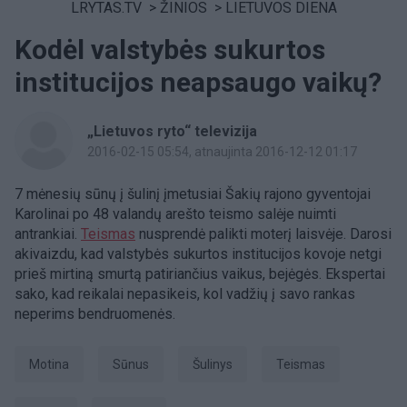
LRYTAS.TV
>
ŽINIOS
>
LIETUVOS DIENA
Kodėl valstybės sukurtos
institucijos neapsaugo vaikų?
„Lietuvos ryto“ televizija
2016-02-15 05:54
, atnaujinta 2016-12-12 01:17
7 mėnesių sūnų į šulinį įmetusiai Šakių rajono gyventojai
Karolinai po 48 valandų arešto teismo salėje nuimti
antrankiai.
Teismas
nusprendė palikti moterį laisvėje. Darosi
akivaizdu, kad valstybės sukurtos institucijos kovoje netgi
prieš mirtiną smurtą patiriančius vaikus, bejėgės. Ekspertai
sako, kad reikalai nepasikeis, kol vadžių į savo rankas
neperims bendruomenės.
motina
sūnus
šulinys
Teismas