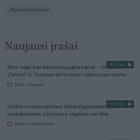
Algirdas Butkevičius
Naujausi įrašai
00:02:40
Nors teigė, kad šaudmenų pakankamai – Ukrainai
„Patriot“ D. Trumpas skirti nenori: raketų mes norime
Žinios
|
Pasaulis
00:03:52
Liūdna vyresnio amžiaus dirbančiųjų kasdienybė –
priekabiavimas, patyčios ir užgaulūs įvardžiai
Žinios
|
Lietuvos diena