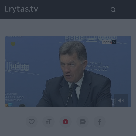
Paremkite Ukrainą