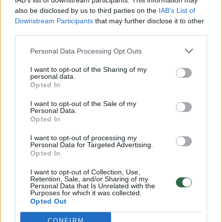
IAB’s list of downstream participants. This information may
vaiko gyvybių išgelbėti nepavyko
also be disclosed by us to third parties on the
IAB’s List of
Downstream Participants
that may further disclose it to other
Žinios
|
Lietuvos diena
third parties.
Personal Data Processing Opt Outs
00:00:57
Savaitės vidurys nusimato karštas: temperatūra kils iki
32 laipsnių šilumos
I want to opt-out of the Sharing of my
personal data.
Žinios
|
Orai
Opted In
I want to opt-out of the Sale of my
Personal Data.
00:00:59
Nufilmavo, kaip patvino Vilniaus Vakarinis aplinkkelis:
Opted In
vaizdas pribloškia
I want to opt-out of processing my
Personal Data for Targeted Advertising.
Žinios
|
Lietuvos diena
Opted In
I want to opt-out of Collection, Use,
00:15:54
Retention, Sale, and/or Sharing of my
V. Zalužno pasisakymą laiko bandymu įsitvirtinti
Personal Data that Is Unrelated with the
Ukrainos politikoje: jis yra neteisus
Purposes for which it was collected.
Opted Out
Laidos
|
Nauja diena
CONFIRM