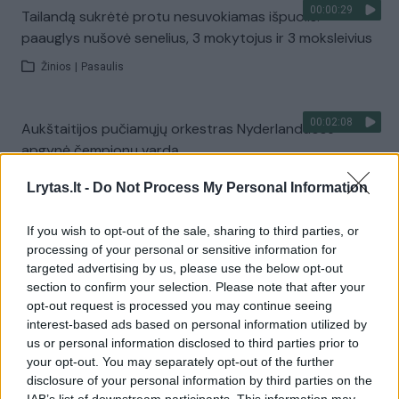
00:00:29
Tailandą sukrėtė protu nesuvokiamas išpuolis:
paauglys nušovė senelius, 3 mokytojus ir 3 moksleivius
Žinios
|
Pasaulis
00:02:08
Aukštaitijos pučiamųjų orkestras Nyderlanduose
apgynė čempionų vardą
Žinios
|
Lietuvos diena
Lrytas.lt -
Do Not Process My Personal Information
If you wish to opt-out of the sale, sharing to third parties, or
Visi įrašai
processing of your personal or sensitive information for
targeted advertising by us, please use the below opt-out
section to confirm your selection. Please note that after your
opt-out request is processed you may continue seeing
Žiūrimiausi įrašai
interest-based ads based on personal information utilized by
us or personal information disclosed to third parties prior to
your opt-out. You may separately opt-out of the further
disclosure of your personal information by third parties on the
00:00:30
Vaizdai iš tragiškos avarijos Vilniaus r.: dviejų moterų ir