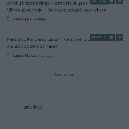
00:14:33
Atliekų krizė nedingo – pradėjo skųstis Naujosios
Vilnios gyventojai: I. Budraitė atsakė, kas vyksta
Laidos
|
Nauja diena
00:42:12
Karšta A. Kasparavičiaus ir Ž Pavilionio diskusija: Rusija
– Europos šeimos narė?
Laidos
|
Lietuva tiesiogiai
Visi įrašai