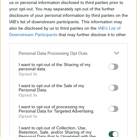
us or personal information disclosed to third parties prior to
your opt-out. You may separately opt-out of the further
Žiūrimiausi įrašai
disclosure of your personal information by third parties on the
IAB’s list of downstream participants. This information may
also be disclosed by us to third parties on the
IAB’s List of
Downstream Participants
that may further disclose it to other
00:00:30
Vaizdai iš tragiškos avarijos Vilniaus r.: dviejų moterų ir
third parties.
vaiko gyvybių išgelbėti nepavyko
Personal Data Processing Opt Outs
Žinios
|
Lietuvos diena
I want to opt-out of the Sharing of my
personal data.
Opted In
00:00:57
Savaitės vidurys nusimato karštas: temperatūra kils iki
32 laipsnių šilumos
I want to opt-out of the Sale of my
Personal Data.
Opted In
Žinios
|
Orai
I want to opt-out of processing my
Personal Data for Targeted Advertising.
00:15:54
V. Zalužno pasisakymą laiko bandymu įsitvirtinti
Opted In
Ukrainos politikoje: jis yra neteisus
I want to opt-out of Collection, Use,
Retention, Sale, and/or Sharing of my
Laidos
|
Nauja diena
Personal Data that Is Unrelated with the