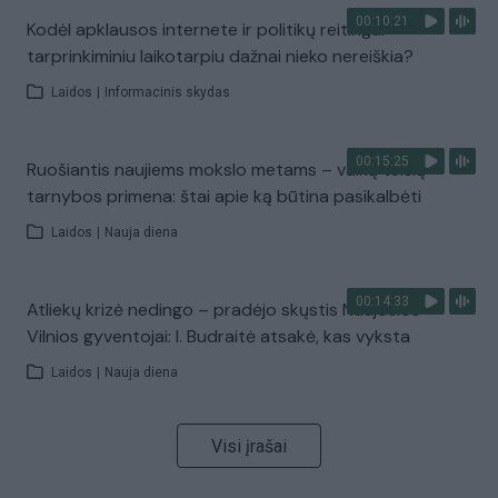
00:10:21
Kodėl apklausos internete ir politikų reitingai
tarprinkiminiu laikotarpiu dažnai nieko nereiškia?
Laidos
|
Informacinis skydas
00:15:25
Ruošiantis naujiems mokslo metams – vaikų teisių
tarnybos primena: štai apie ką būtina pasikalbėti
Laidos
|
Nauja diena
00:14:33
Atliekų krizė nedingo – pradėjo skųstis Naujosios
Vilnios gyventojai: I. Budraitė atsakė, kas vyksta
Laidos
|
Nauja diena
Visi įrašai