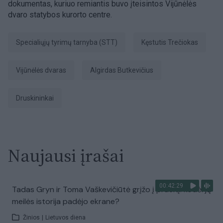
dokumentas, kuriuo remiantis buvo įteisintos Vijūnėlės
dvaro statybos kurorto centre.
Specialiųjų tyrimų tarnyba (STT)
Kęstutis Trečiokas
Vijūnėlės dvaras
Algirdas Butkevičius
Druskininkai
Naujausi įrašai
00:42:29
Tadas Gryn ir Toma Vaškevičiūtė grįžo į praeitį: kodėl jų
meilės istorija padėjo ekrane?
Žinios
|
Lietuvos diena