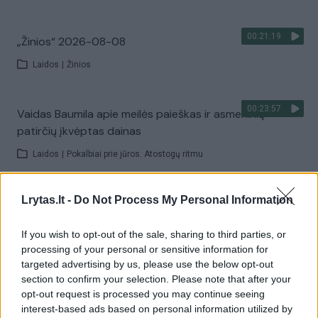
00:21:19
„Žinios“ 2026-08-08
Laidos
|
Žinios
00:23:57
Vaidas Baumila apie meilės paieškas ir asmeninių
patirčių įkvėptas dainas
Laidos
|
Pokalbiai prie jūros. Atostogų ritmu
00:00:40
Lrytas.lt -
Do Not Process My Personal Information
Dronai Vokietijoje kelia vis daugiau klausimų: du
pastebėti virš karinės bazės
If you wish to opt-out of the sale, sharing to third parties, or
Žinios
|
Pasaulis
processing of your personal or sensitive information for
targeted advertising by us, please use the below opt-out
section to confirm your selection. Please note that after your
Visi įrašai
opt-out request is processed you may continue seeing
interest-based ads based on personal information utilized by