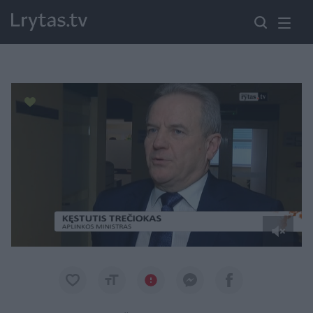
Paremkite Ukrainą