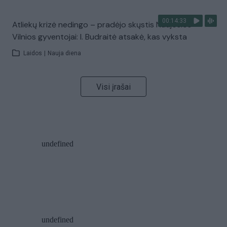
00:14:33
Atliekų krizė nedingo – pradėjo skųstis Naujosios
Vilnios gyventojai: I. Budraitė atsakė, kas vyksta
Laidos
|
Nauja diena
Visi įrašai