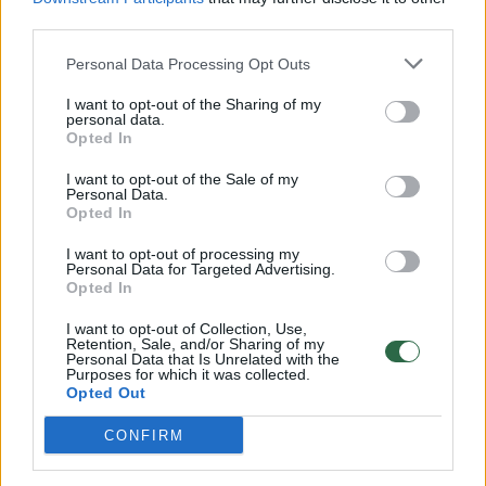
Savaitės vidurys nusimato karštas: temperatūra kils iki
third parties.
32 laipsnių šilumos
Žinios
|
Orai
Personal Data Processing Opt Outs
I want to opt-out of the Sharing of my
personal data.
00:15:54
V. Zalužno pasisakymą laiko bandymu įsitvirtinti
Opted In
Ukrainos politikoje: jis yra neteisus
I want to opt-out of the Sale of my
Personal Data.
Laidos
|
Nauja diena
Opted In
I want to opt-out of processing my
00:05:25
Personal Data for Targeted Advertising.
K. Prunskienės brolis prisiminė jaudinančią akimirką
Opted In
prieš mirtį: „Tai buvo simbolinis mūsų pagerbimo
ženklas“
I want to opt-out of Collection, Use,
Retention, Sale, and/or Sharing of my
Personal Data that Is Unrelated with the
Žinios
|
Lietuvos diena
Purposes for which it was collected.
Opted Out
Visi įrašai
CONFIRM