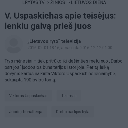
LRYTAS.TV
>
ŽINIOS
>
LIETUVOS DIENA
V. Uspaskichas apie teisėjus:
lenkiu galvą prieš juos
„Lietuvos ryto“ televizija
2016-02-01 18:16
, atnaujinta 2016-12-12 01:00
Trys mėnesiai – tiek pritrūko iki dešimties metų nuo „Darbo
partijos“ juodosios buhalterijos istorijoje. Per tą laiką
devynis kartus naikinta Viktoro Uspaskich neliečiamybė,
sukaupta 190 bylos tomų.
Viktoras Uspaskichas
Teismas
Juodoji buhalterija
Darbo partijos byla