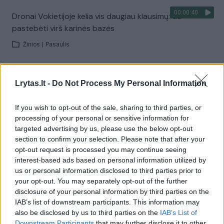
00:00:40
Dronai Vokietijoje kelia vis daugiau klausimų: du
pastebėti virš karinės bazės
Žinios
|
Pasaulis
Visi įrašai
Lrytas.lt -
Do Not Process My Personal Information
If you wish to opt-out of the sale, sharing to third parties, or
processing of your personal or sensitive information for
Žiūrimiausi įrašai
targeted advertising by us, please use the below opt-out
section to confirm your selection. Please note that after your
opt-out request is processed you may continue seeing
00:00:30
Vaizdai iš tragiškos avarijos Vilniaus r.: dviejų moterų ir
interest-based ads based on personal information utilized by
us or personal information disclosed to third parties prior to
vaiko gyvybių išgelbėti nepavyko
your opt-out. You may separately opt-out of the further
Žinios
|
Lietuvos diena
disclosure of your personal information by third parties on the
IAB’s list of downstream participants. This information may
also be disclosed by us to third parties on the
IAB’s List of
00:00:57
Downstream Participants
that may further disclose it to other