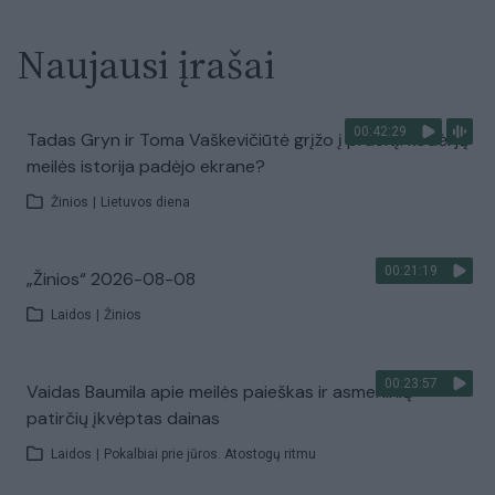
Naujausi įrašai
00:42:29
Tadas Gryn ir Toma Vaškevičiūtė grįžo į praeitį: kodėl jų
meilės istorija padėjo ekrane?
Žinios
|
Lietuvos diena
00:21:19
„Žinios“ 2026-08-08
Laidos
|
Žinios
00:23:57
Vaidas Baumila apie meilės paieškas ir asmeninių
patirčių įkvėptas dainas
Laidos
|
Pokalbiai prie jūros. Atostogų ritmu