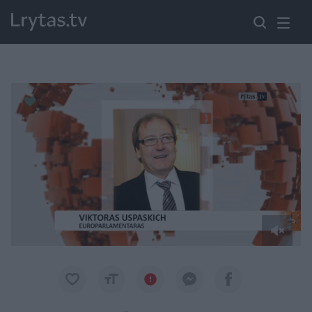
Paremkite Ukrainą