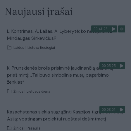
Naujausi įrašai
00:41:28
L. Kontrimas, A. Lašas, A. Lyberytė: ko nesupranta
Mindaugas Sinkevičius?
Laidos
|
Lietuva tiesiogiai
00:05:25
K. Prunskienės brolis prisiminė jaudinančią akimirką
prieš mirtį: „Tai buvo simbolinis mūsų pagerbimo
ženklas“
Žinios
|
Lietuvos diena
00:03:01
Kazachstanas siekia sugrąžinti Kaspijos tigrą į Centrinę
Aziją: ypatingam projektui ruoštasi dešimtmetį
Žinios
|
Pasaulis