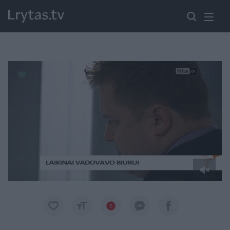
Paremkite Ukrainą