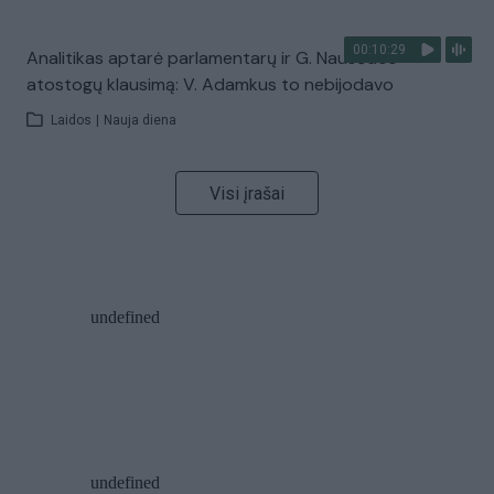
00:10:29
Analitikas aptarė parlamentarų ir G. Nausėdos
atostogų klausimą: V. Adamkus to nebijodavo
Laidos
|
Nauja diena
Visi įrašai