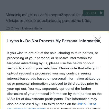
00:03:41
Mėsainių mėgėjus kviečia nepražiopsoti festivalio
Vilniuje: atskleidė populiariausią paruošimo būdą
Žinios
|
Lietuvos diena
Lrytas.lt -
Do Not Process My Personal Information
Visi įrašai
If you wish to opt-out of the sale, sharing to third parties, or
processing of your personal or sensitive information for
targeted advertising by us, please use the below opt-out
Žiūrimiausi įrašai
section to confirm your selection. Please note that after your
opt-out request is processed you may continue seeing
interest-based ads based on personal information utilized by
us or personal information disclosed to third parties prior to
00:00:49
Pateikė daugiau detalių apie iš tėvų paimtus šešis
your opt-out. You may separately opt-out of the further
vaikus: jiems kilusi grėsmė
disclosure of your personal information by third parties on the
IAB’s list of downstream participants. This information may
Žinios
|
Lietuvos diena
also be disclosed by us to third parties on the
IAB’s List of