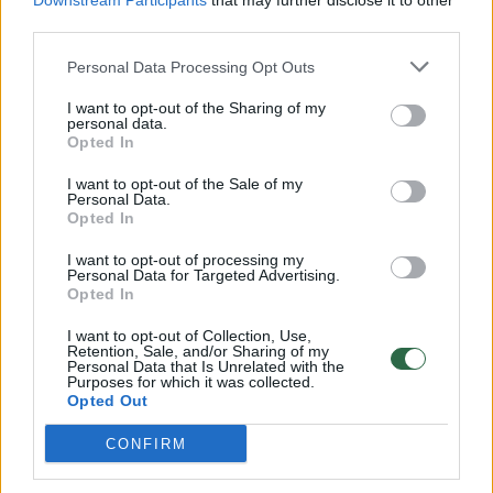
Downstream Participants
that may further disclose it to other
third parties.
00:00:30
Vaizdai iš tragiškos avarijos Vilniaus r.: dviejų moterų ir
vaiko gyvybių išgelbėti nepavyko
Personal Data Processing Opt Outs
Žinios
|
Lietuvos diena
I want to opt-out of the Sharing of my
personal data.
Opted In
00:00:59
Nufilmavo, kaip patvino Vilniaus Vakarinis aplinkkelis:
I want to opt-out of the Sale of my
vaizdas pribloškia
Personal Data.
Opted In
Žinios
|
Lietuvos diena
I want to opt-out of processing my
Personal Data for Targeted Advertising.
Opted In
00:02:01
„Pagarba pirmajai premjerei“: pasidalijo jautriais
prisiminimais apie Kazimierą Prunskienę
I want to opt-out of Collection, Use,
Retention, Sale, and/or Sharing of my
Personal Data that Is Unrelated with the
Žinios
|
Lietuvos diena
Purposes for which it was collected.
Opted Out
Visi įrašai
CONFIRM