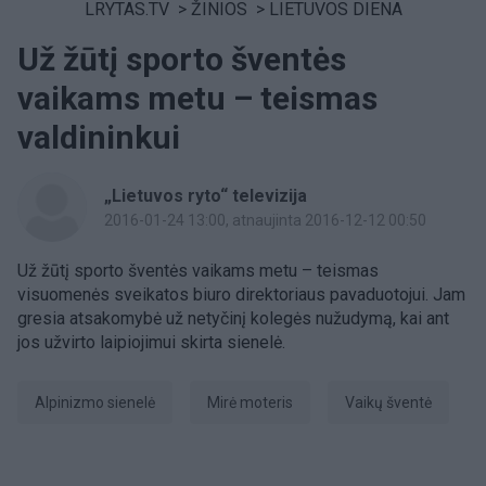
LRYTAS.TV
>
ŽINIOS
>
LIETUVOS DIENA
Už žūtį sporto šventės
vaikams metu – teismas
valdininkui
„Lietuvos ryto“ televizija
2016-01-24 13:00
, atnaujinta 2016-12-12 00:50
Už žūtį sporto šventės vaikams metu – teismas
visuomenės sveikatos biuro direktoriaus pavaduotojui. Jam
gresia atsakomybė už netyčinį kolegės nužudymą, kai ant
jos užvirto laipiojimui skirta sienelė.
alpinizmo sienelė
mirė moteris
vaikų šventė