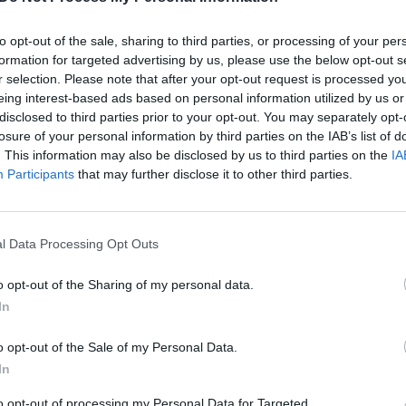
iams ir tai, kad juos sėkmingai daugelyje pirkimų
„Pa
 ministrė žada atlikti tyrimą ir medžiagą perduoti
jau
to opt-out of the sale, sharing to third parties, or processing of your per
Pru
formation for targeted advertising by us, please use the below opt-out s
r selection. Please note that after your opt-out request is processed y
eing interest-based ads based on personal information utilized by us or
žiai
disclosed to third parties prior to your opt-out. You may separately opt-
losure of your personal information by third parties on the IAB’s list of
. This information may also be disclosed by us to third parties on the
IA
Participants
that may further disclose it to other third parties.
Visi įrašai
l Data Processing Opt Outs
0:59
00:00:45
as
Lietuvos karinė žvalgyba: Rusija svarsto
o opt-out of the Sharing of my personal data.
,4 mln.
surengti atakas prieš kritinę infrastruktūrą
In
Baltijos šalyse
Žinios
|
Lietuvos diena
o opt-out of the Sale of my Personal Data.
In
0:45
00:00:37
to opt-out of processing my Personal Data for Targeted