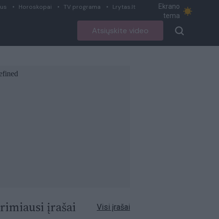
Ekrano
ius
Horoskopai
TV programa
Lrytas.lt
tema
Atsiųskite video
rimiausi įrašai
Visi įrašai