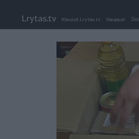
Klausyk Lrytas.tv
Naujausi
Žiū
Paremkite Ukrainą