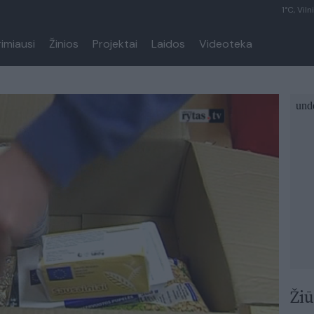
1°C, Viln
rimiausi
Žinios
Projektai
Laidos
Videoteka
Žiū