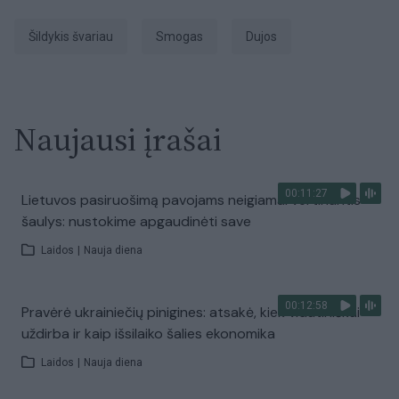
Šildykis švariau
smogas
Dujos
Naujausi įrašai
00:11:27
Lietuvos pasiruošimą pavojams neigiamai vertinantis
šaulys: nustokime apgaudinėti save
Laidos
|
Nauja diena
00:12:58
Pravėrė ukrainiečių pinigines: atsakė, kiek vidutiniškai
uždirba ir kaip išsilaiko šalies ekonomika
Laidos
|
Nauja diena