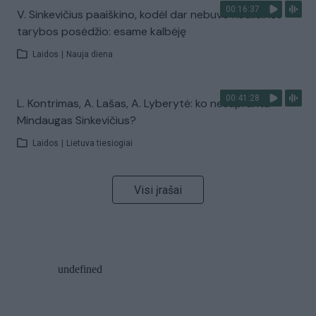
00:16:37
V. Sinkevičius paaiškino, kodėl dar nebuvo Koalicinės
tarybos posėdžio: esame kalbėję
Laidos
|
Nauja diena
00:41:28
L. Kontrimas, A. Lašas, A. Lyberytė: ko nesupranta
Mindaugas Sinkevičius?
Laidos
|
Lietuva tiesiogiai
Visi įrašai