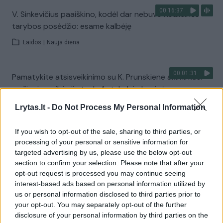
00:16:37
V. Sinkevičius paaiškino, kodėl dar nebuvo Koalicinės
tarybos posėdžio: esame kalbėję
Laidos
|
Nauja diena
00:01:31
Pamatykite atsisveikinimo su K. Prunskiene akimirkas:
amžinojo poilsio ji atguls Antakalnio kapinėse
Žinios
|
Lietuvos diena
Lrytas.lt -
Do Not Process My Personal Information
If you wish to opt-out of the sale, sharing to third parties, or
Visi įrašai
processing of your personal or sensitive information for
targeted advertising by us, please use the below opt-out
section to confirm your selection. Please note that after your
opt-out request is processed you may continue seeing
Žiūrimiausi įrašai
interest-based ads based on personal information utilized by
us or personal information disclosed to third parties prior to
your opt-out. You may separately opt-out of the further
disclosure of your personal information by third parties on the
00:00:49
Pateikė daugiau detalių apie iš tėvų paimtus šešis