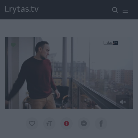
Paremkite Ukrainą