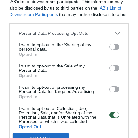
IAB’s list of downstream participants. This information may
vaikus: jiems kilusi grėsmė
also be disclosed by us to third parties on the
IAB’s List of
Downstream Participants
that may further disclose it to other
Žinios
|
Lietuvos diena
third parties.
Personal Data Processing Opt Outs
00:00:30
Vaizdai iš tragiškos avarijos Vilniaus r.: dviejų moterų ir
vaiko gyvybių išgelbėti nepavyko
I want to opt-out of the Sharing of my
personal data.
Opted In
Žinios
|
Lietuvos diena
I want to opt-out of the Sale of my
Personal Data.
00:00:57
Opted In
Savaitės vidurys nusimato karštas: temperatūra kils iki
32 laipsnių šilumos
I want to opt-out of processing my
Personal Data for Targeted Advertising.
Žinios
|
Orai
Opted In
I want to opt-out of Collection, Use,
Retention, Sale, and/or Sharing of my
00:00:59
Nufilmavo, kaip patvino Vilniaus Vakarinis aplinkkelis:
Personal Data that Is Unrelated with the
Purposes for which it was collected.
vaizdas pribloškia
Opted Out
Žinios
|
Lietuvos diena