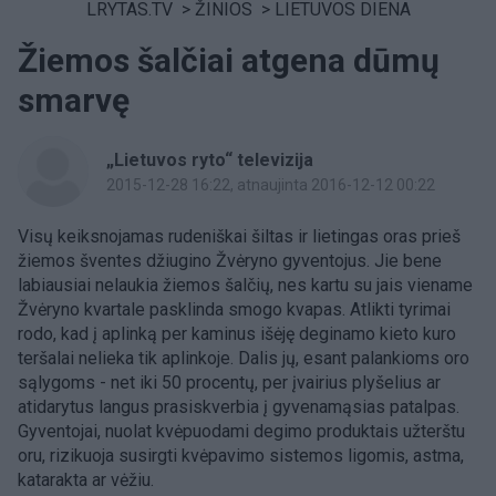
LRYTAS.TV
>
ŽINIOS
>
LIETUVOS DIENA
Žiemos šalčiai atgena dūmų
smarvę
„Lietuvos ryto“ televizija
2015-12-28 16:22
, atnaujinta 2016-12-12 00:22
Visų keiksnojamas rudeniškai šiltas ir lietingas oras prieš
žiemos šventes džiugino Žvėryno gyventojus. Jie bene
labiausiai nelaukia žiemos šalčių, nes kartu su jais viename
Žvėryno kvartale pasklinda smogo kvapas. Atlikti tyrimai
rodo, kad į aplinką per kaminus išėję deginamo kieto kuro
teršalai nelieka tik aplinkoje. Dalis jų, esant palankioms oro
sąlygoms - net iki 50 procentų, per įvairius plyšelius ar
atidarytus langus prasiskverbia į gyvenamąsias patalpas.
Gyventojai, nuolat kvėpuodami degimo produktais užterštu
oru, rizikuoja susirgti kvėpavimo sistemos ligomis, astma,
katarakta ar vėžiu.