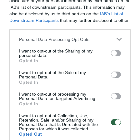
disclosure of your personal information by third parties on the
IAB’s list of downstream participants. This information may
00:00:49
Pateikė daugiau detalių apie iš tėvų paimtus šešis
also be disclosed by us to third parties on the
IAB’s List of
vaikus: jiems kilusi grėsmė
Downstream Participants
that may further disclose it to other
third parties.
Žinios
|
Lietuvos diena
Personal Data Processing Opt Outs
00:00:30
Vaizdai iš tragiškos avarijos Vilniaus r.: dviejų moterų ir
I want to opt-out of the Sharing of my
personal data.
vaiko gyvybių išgelbėti nepavyko
Opted In
Žinios
|
Lietuvos diena
I want to opt-out of the Sale of my
Personal Data.
Opted In
00:00:59
Nufilmavo, kaip patvino Vilniaus Vakarinis aplinkkelis:
I want to opt-out of processing my
vaizdas pribloškia
Personal Data for Targeted Advertising.
Opted In
Žinios
|
Lietuvos diena
I want to opt-out of Collection, Use,
Retention, Sale, and/or Sharing of my
Personal Data that Is Unrelated with the
00:02:01
„Pagarba pirmajai premjerei“: pasidalijo jautriais
Purposes for which it was collected.
Opted Out
prisiminimais apie Kazimierą Prunskienę