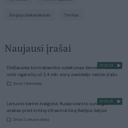
Sergejus Nakariakovas
Trimitas
Naujausi įrašai
00:00:59
Didžiausias kontrabandos sulaikymas šiemet – vilkikas
vežė cigarečių už 2,4 mln. eurų: pasidalijo vaizdo įrašu
Žinios
|
Kriminalai
00:00:45
Lietuvos karinė žvalgyba: Rusija svarsto surengti
atakas prieš kritinę infrastruktūrą Baltijos šalyse
Žinios
|
Lietuvos diena