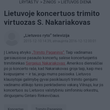
LRYTAS.TV
>
ŽINIOS
>
LIETUVOS DIENA
Lietuvoje koncertuos trimito
virtuozas S. Nakariakovas
„Lietuvos ryto“ televizija
2015-12-10 14:39
, atnaujinta 2016-12-12 00:01
Į Lietuvą atvyko
„Trimito Paganinis“.
Taip vadinamas
garsiausiose pasaulio koncertų salėse koncertuojantis
trimitininkas
Sergejus Nakariakovas.
Amerikos dienraščiai
po jo koncerto rašė, kad Nakariakovas groja taip, kaip mes
kvėpuojame – ir tai, jeigu mums pasiseka. Lietuvos
klausytojai galimybę gyvai pasiklausyti trimito genijumi
vadinamo atlikėjo turės penktadienio vakarą Vilniujs, kur jis
koncertuos su Lietuvos valstybiniu simfoniniu orkestru,
diriguojamu Gintaro Rinkevičiaus.
Koncertas
Trimito Paganinis