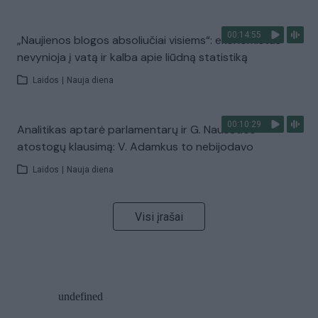
00:14:55
„Naujienos blogos absoliučiai visiems“: ekonomistas
nevynioja į vatą ir kalba apie liūdną statistiką
Laidos
|
Nauja diena
00:10:29
Analitikas aptarė parlamentarų ir G. Nausėdos
atostogų klausimą: V. Adamkus to nebijodavo
Laidos
|
Nauja diena
Visi įrašai