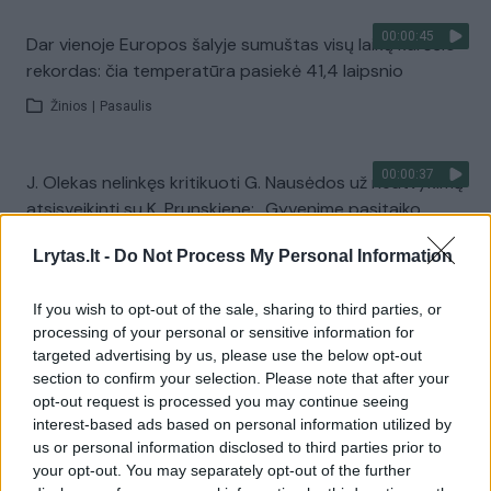
00:00:45
Dar vienoje Europos šalyje sumuštas visų laikų karščio
rekordas: čia temperatūra pasiekė 41,4 laipsnio
Žinios
|
Pasaulis
00:00:37
J. Olekas nelinkęs kritikuoti G. Nausėdos už neatvykimą
atsisveikinti su K. Prunskiene: „Gyvenime pasitaiko
visokių situacijų“
Lrytas.lt -
Do Not Process My Personal Information
Žinios
|
Lietuvos diena
If you wish to opt-out of the sale, sharing to third parties, or
processing of your personal or sensitive information for
Visi įrašai
targeted advertising by us, please use the below opt-out
section to confirm your selection. Please note that after your
opt-out request is processed you may continue seeing
interest-based ads based on personal information utilized by
Žiūrimiausi įrašai
us or personal information disclosed to third parties prior to
your opt-out. You may separately opt-out of the further