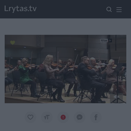
Paremkite Ukrainą