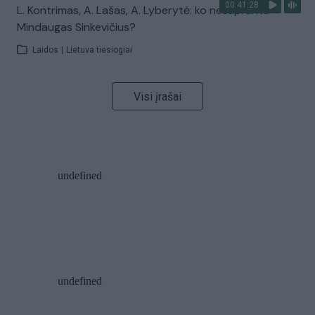
00:41:28
L. Kontrimas, A. Lašas, A. Lyberytė: ko nesupranta
Mindaugas Sinkevičius?
Laidos
|
Lietuva tiesiogiai
Visi įrašai