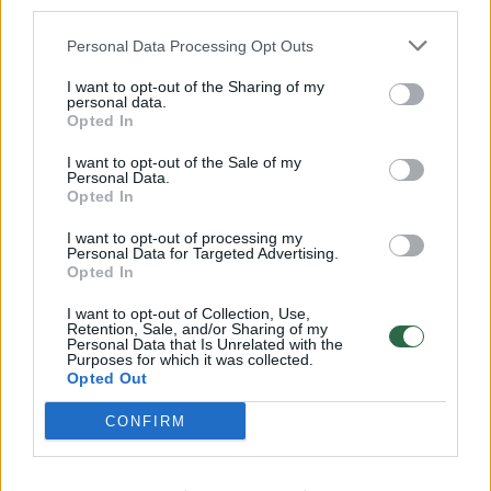
third parties.
32 laipsnių šilumos
Personal Data Processing Opt Outs
Žinios
|
Orai
I want to opt-out of the Sharing of my
personal data.
Opted In
00:00:59
Nufilmavo, kaip patvino Vilniaus Vakarinis aplinkkelis:
vaizdas pribloškia
I want to opt-out of the Sale of my
Personal Data.
Žinios
|
Lietuvos diena
Opted In
I want to opt-out of processing my
Personal Data for Targeted Advertising.
00:02:01
„Pagarba pirmajai premjerei“: pasidalijo jautriais
Opted In
prisiminimais apie Kazimierą Prunskienę
I want to opt-out of Collection, Use,
Žinios
Retention, Sale, and/or Sharing of my
|
Lietuvos diena
Personal Data that Is Unrelated with the
Purposes for which it was collected.
Opted Out
Visi įrašai
CONFIRM