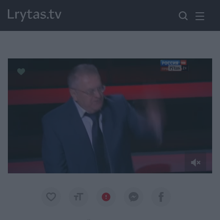
Paremkite Ukrainą