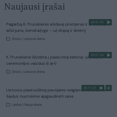
Naujausi įrašai
00:01:33
Pagarbą K. Prunskienei atidavę premjeras ​ir J. Olekas:
ačiū jums, bendražyge – už drąsą ir išmintį
Žinios
|
Lietuvos diena
00:01:54
K. Prunskienė išlydėta į paskutinę kelionę: užfiksavo
ceremonijos vaizdus iš arti
Žinios
|
Lietuvos diena
00:11:27
Lietuvos pasiruošimą pavojams neigiamai vertinantis
šaulys: nustokime apgaudinėti save
Laidos
|
Nauja diena