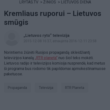
LRYTAS.TV
>
ŽINIOS
>
LIETUVOS DIENA
Kremliaus ruporui – Lietuvos
smūgis
„Lietuvos ryto“ televizija
2015-12-08 16:37
, atnaujinta 2016-12-11 23:58
Norintiems žiūrėti Rusijos propagandą skleidžiantį
televizijos kanalą
„RTR planeta“
nuo šiol teks mokėti.
Lietuvos radijo ir televizijos komisija nusprendė, kad metus
ši programa bus rodomo tik papildomai apmokestinamuose
paketuose.
propaganda
Televizija
RTR Planeta