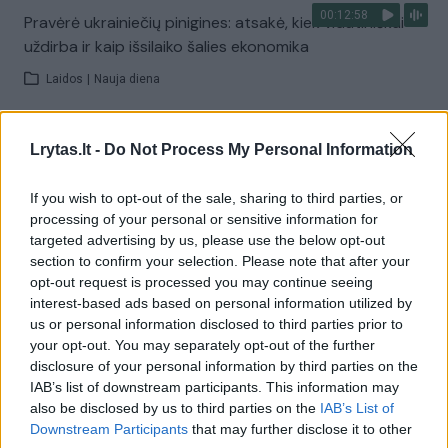
00:12:58
Pravėrė ukrainiečių pinigines: atsakė, kiek vidutiniškai
uždirba ir kaip išsilaiko šalies ekonomika
Laidos
|
Nauja diena
Visi įrašai
Lrytas.lt -
Do Not Process My Personal Information
If you wish to opt-out of the sale, sharing to third parties, or
processing of your personal or sensitive information for
Žiūrimiausi įrašai
targeted advertising by us, please use the below opt-out
section to confirm your selection. Please note that after your
opt-out request is processed you may continue seeing
interest-based ads based on personal information utilized by
00:00:30
Vaizdai iš tragiškos avarijos Vilniaus r.: dviejų moterų ir
us or personal information disclosed to third parties prior to
vaiko gyvybių išgelbėti nepavyko
your opt-out. You may separately opt-out of the further
disclosure of your personal information by third parties on the
Žinios
|
Lietuvos diena
IAB’s list of downstream participants. This information may
also be disclosed by us to third parties on the
IAB’s List of
Downstream Participants
that may further disclose it to other
00:00:57
Savaitės vidurys nusimato karštas: temperatūra kils iki