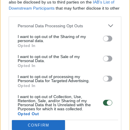
also be disclosed by us to third parties on the
IAB’s List of
Žinios
|
Lietuvos diena
Downstream Participants
that may further disclose it to other
third parties.
00:00:30
Vaizdai iš tragiškos avarijos Vilniaus r.: dviejų moterų ir
Personal Data Processing Opt Outs
vaiko gyvybių išgelbėti nepavyko
I want to opt-out of the Sharing of my
personal data.
Žinios
|
Lietuvos diena
Opted In
I want to opt-out of the Sale of my
00:00:59
Nufilmavo, kaip patvino Vilniaus Vakarinis aplinkkelis:
Personal Data.
Opted In
vaizdas pribloškia
I want to opt-out of processing my
Žinios
|
Lietuvos diena
Personal Data for Targeted Advertising.
Opted In
00:02:01
I want to opt-out of Collection, Use,
„Pagarba pirmajai premjerei“: pasidalijo jautriais
Retention, Sale, and/or Sharing of my
prisiminimais apie Kazimierą Prunskienę
Personal Data that Is Unrelated with the
Purposes for which it was collected.
Opted Out
Žinios
|
Lietuvos diena
CONFIRM