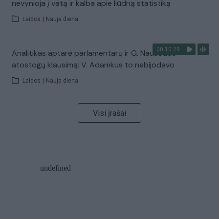
nevynioja į vatą ir kalba apie liūdną statistiką
Laidos
|
Nauja diena
00:10:29
Analitikas aptarė parlamentarų ir G. Nausėdos
atostogų klausimą: V. Adamkus to nebijodavo
Laidos
|
Nauja diena
Visi įrašai