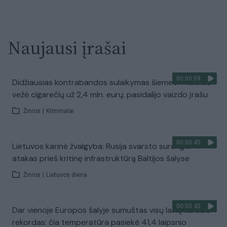
Naujausi įrašai
00:00:59
Didžiausias kontrabandos sulaikymas šiemet – vilkikas
vežė cigarečių už 2,4 mln. eurų: pasidalijo vaizdo įrašu
Žinios
|
Kriminalai
00:00:45
Lietuvos karinė žvalgyba: Rusija svarsto surengti
atakas prieš kritinę infrastruktūrą Baltijos šalyse
Žinios
|
Lietuvos diena
00:00:45
Dar vienoje Europos šalyje sumuštas visų laikų karščio
rekordas: čia temperatūra pasiekė 41,4 laipsnio