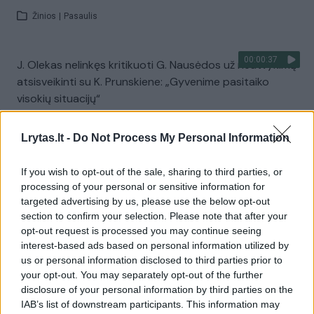
Žinios
|
Pasaulis
00:00:37
J. Olekas nelinkęs kritikuoti G. Nausėdos už neatvykimą
atsisveikinti su K. Prunskiene: „Gyvenime pasitaiko
visokių situacijų“
Žinios
|
Lietuvos diena
Lrytas.lt -
Do Not Process My Personal Information
Visi įrašai
If you wish to opt-out of the sale, sharing to third parties, or
processing of your personal or sensitive information for
targeted advertising by us, please use the below opt-out
section to confirm your selection. Please note that after your
Žiūrimiausi įrašai
opt-out request is processed you may continue seeing
interest-based ads based on personal information utilized by
us or personal information disclosed to third parties prior to
your opt-out. You may separately opt-out of the further
00:00:49
Pateikė daugiau detalių apie iš tėvų paimtus šešis
disclosure of your personal information by third parties on the
vaikus: jiems kilusi grėsmė
IAB’s list of downstream participants. This information may