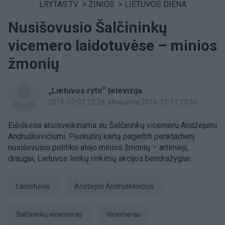
LRYTAS.TV
>
ŽINIOS
>
LIETUVOS DIENA
Nusišovusio Šalčininkų
vicemero laidotuvėse – minios
žmonių
„Lietuvos ryto“ televizija
2015-12-02 12:29
, atnaujinta 2016-12-11 23:50
Eišiškėse atsisveikinama su Šalčininkų vicemeru Andžejumi
Andruškevičiumi. Paskutinį kartą pagerbti penktadienį
nusišovusio politiko atėjo minios žmonių – artimieji,
draugai, Lietuvos lenkų rinkimų akcijos bendražygiai.
laidotuvės
Andžejus Andruškevičius
Šalčininkų vicemeras
vicemeras