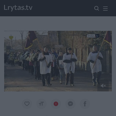
Paremkite Ukrainą