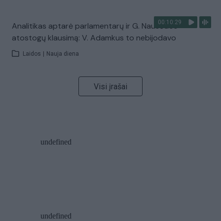
00:10:29
Analitikas aptarė parlamentarų ir G. Nausėdos
atostogų klausimą: V. Adamkus to nebijodavo
Laidos
|
Nauja diena
Visi įrašai