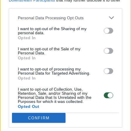
Downstream Participants
that may further disclose it to other
third parties.
00:00:30
Vaizdai iš tragiškos avarijos Vilniaus r.: dviejų moterų ir
vaiko gyvybių išgelbėti nepavyko
Personal Data Processing Opt Outs
Žinios
|
Lietuvos diena
I want to opt-out of the Sharing of my
personal data.
Opted In
00:00:59
Nufilmavo, kaip patvino Vilniaus Vakarinis aplinkkelis:
I want to opt-out of the Sale of my
vaizdas pribloškia
Personal Data.
Opted In
Žinios
|
Lietuvos diena
I want to opt-out of processing my
Personal Data for Targeted Advertising.
Opted In
00:02:01
„Pagarba pirmajai premjerei“: pasidalijo jautriais
prisiminimais apie Kazimierą Prunskienę
I want to opt-out of Collection, Use,
Retention, Sale, and/or Sharing of my
Personal Data that Is Unrelated with the
Žinios
|
Lietuvos diena
Purposes for which it was collected.
Opted Out
Visi įrašai
CONFIRM