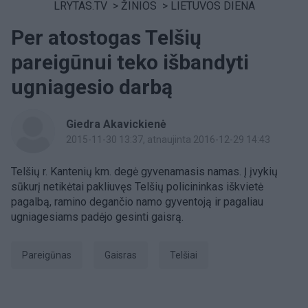
LRYTAS.TV
>
ŽINIOS
>
LIETUVOS DIENA
Per atostogas Telšių
pareigūnui teko išbandyti
ugniagesio darbą
Giedra Akavickienė
2015-11-30 13:37
, atnaujinta 2016-12-29 14:43
Telšių r. Kantenių km. degė gyvenamasis namas. Į įvykių
sūkurį netikėtai pakliuvęs Telšių policininkas iškvietė
pagalbą, ramino degančio namo gyventoją ir pagaliau
ugniagesiams padėjo gesinti gaisrą.
pareigūnas
Gaisras
Telšiai