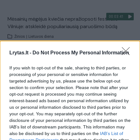
00:03:41
Mėsainių mėgėjus kviečia nepražiopsoti festivalio
Vilniuje: atskleidė populiariausią paruošimo būdą
Žinios
|
Lietuvos diena
Lrytas.lt -
Do Not Process My Personal Information
Visi įrašai
If you wish to opt-out of the sale, sharing to third parties, or
processing of your personal or sensitive information for
targeted advertising by us, please use the below opt-out
Žiūrimiausi įrašai
section to confirm your selection. Please note that after your
opt-out request is processed you may continue seeing
interest-based ads based on personal information utilized by
us or personal information disclosed to third parties prior to
00:00:49
Pateikė daugiau detalių apie iš tėvų paimtus šešis
your opt-out. You may separately opt-out of the further
vaikus: jiems kilusi grėsmė
disclosure of your personal information by third parties on the
IAB’s list of downstream participants. This information may
Žinios
|
Lietuvos diena
also be disclosed by us to third parties on the
IAB’s List of