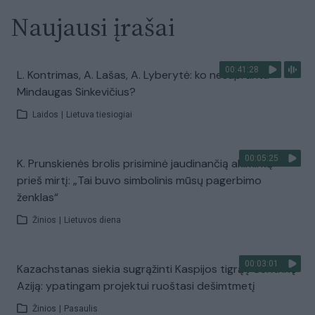
Naujausi įrašai
00:41:28
L. Kontrimas, A. Lašas, A. Lyberytė: ko nesupranta
Mindaugas Sinkevičius?
Laidos
|
Lietuva tiesiogiai
00:05:25
K. Prunskienės brolis prisiminė jaudinančią akimirką
prieš mirtį: „Tai buvo simbolinis mūsų pagerbimo
ženklas“
Žinios
|
Lietuvos diena
00:03:01
Kazachstanas siekia sugrąžinti Kaspijos tigrą į Centrinę
Aziją: ypatingam projektui ruoštasi dešimtmetį
Žinios
|
Pasaulis