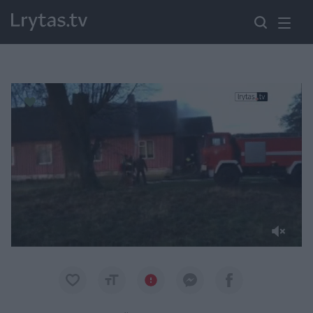
Paremkite Ukrainą