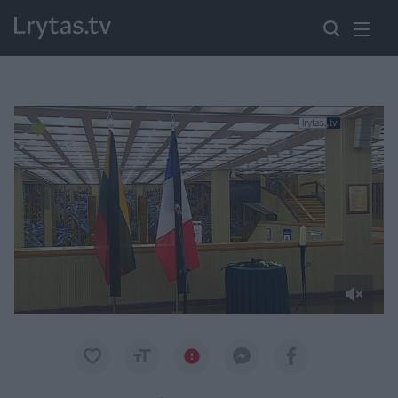
Paremkite Ukrainą