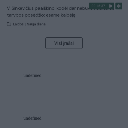
00:16:37
V. Sinkevičius paaiškino, kodėl dar nebuvo Koalicinės
tarybos posėdžio: esame kalbėję
Laidos
|
Nauja diena
Visi įrašai