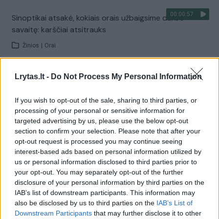
00:00:57
Sinoptikai atsakė, kokiais orais užbaigsime darbo
savaitę: karščiai atsitrauks
Žinios
|
Orai
Lrytas.lt -
Do Not Process My Personal Information
Visi įrašai
If you wish to opt-out of the sale, sharing to third parties, or
processing of your personal or sensitive information for
Žiūrimiausi įrašai
targeted advertising by us, please use the below opt-out
section to confirm your selection. Please note that after your
opt-out request is processed you may continue seeing
interest-based ads based on personal information utilized by
00:00:30
Vaizdai iš tragiškos avarijos Vilniaus r.: dviejų moterų ir
us or personal information disclosed to third parties prior to
vaiko gyvybių išgelbėti nepavyko
your opt-out. You may separately opt-out of the further
disclosure of your personal information by third parties on the
Žinios
|
Lietuvos diena
IAB’s list of downstream participants. This information may
also be disclosed by us to third parties on the
IAB’s List of
Downstream Participants
that may further disclose it to other
00:00:57