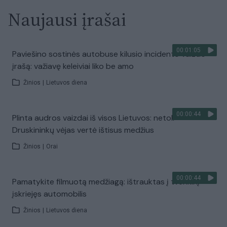
Naujausi įrašai
00:01:05
Paviešino sostinės autobuse kilusio incidento vaizdo
įrašą: važiavę keleiviai liko be amo
Žinios
|
Lietuvos diena
00:00:44
Plinta audros vaizdai iš visos Lietuvos: netoli
Druskininkų vėjas vertė ištisus medžius
Žinios
|
Orai
00:00:44
Pamatykite filmuotą medžiagą: ištrauktas į tvenkinį
įskriejęs automobilis
Žinios
|
Lietuvos diena