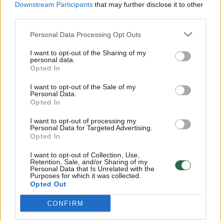
Downstream Participants
that may further disclose it to other
third parties.
00:00:57
Savaitės vidurys nusimato karštas: temperatūra kils iki
32 laipsnių šilumos
Personal Data Processing Opt Outs
Žinios
|
Orai
I want to opt-out of the Sharing of my
personal data.
Opted In
00:00:59
Nufilmavo, kaip patvino Vilniaus Vakarinis aplinkkelis:
I want to opt-out of the Sale of my
Personal Data.
vaizdas pribloškia
Opted In
Žinios
|
Lietuvos diena
I want to opt-out of processing my
Personal Data for Targeted Advertising.
Opted In
00:00:55
Avarija Vilniuje: į stotelę įsirėžęs automobilis sužalojo
I want to opt-out of Collection, Use,
dvi moteris
Retention, Sale, and/or Sharing of my
Personal Data that Is Unrelated with the
Žinios
Purposes for which it was collected.
|
Lietuvos diena
Opted Out
CONFIRM
Visi įrašai