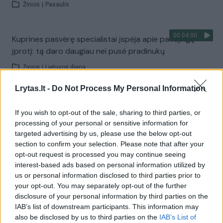
Žinios
|
Pasaulis
00:04:00
Kuprines pasvėrę specialistai įspėja apie pavojingą
įprotį: tą daro daugiau nei pusė pradinukų
Žinios
|
Lietuvos diena
Lrytas.lt -
Do Not Process My Personal Information
Visi įrašai
If you wish to opt-out of the sale, sharing to third parties, or
processing of your personal or sensitive information for
targeted advertising by us, please use the below opt-out
Žiūrimiausi įrašai
section to confirm your selection. Please note that after your
opt-out request is processed you may continue seeing
interest-based ads based on personal information utilized by
us or personal information disclosed to third parties prior to
00:00:30
Vaizdai iš tragiškos avarijos Vilniaus r.: dviejų moterų ir
your opt-out. You may separately opt-out of the further
vaiko gyvybių išgelbėti nepavyko
disclosure of your personal information by third parties on the
IAB’s list of downstream participants. This information may
Žinios
|
Lietuvos diena
also be disclosed by us to third parties on the
IAB’s List of