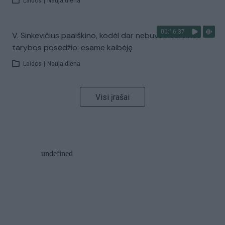
Laidos
|
Nauja diena
00:16:37
V. Sinkevičius paaiškino, kodėl dar nebuvo Koalicinės
tarybos posėdžio: esame kalbėję
Laidos
|
Nauja diena
Visi įrašai