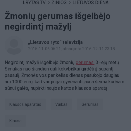
LRYTAS.TV
>
ŽINIOS
>
LIETUVOS DIENA
Žmonių gerumas išgelbėjo
negirdintį mažylį
„Lietuvos ryto“ televizija
2015-11-06 06:21
, atnaujinta 2016-12-11 23:18
Negirdintį mažylį išgelbėjo žmonių
gerumas.
3–ejų metų
Simukas nuo šiandien gali kokybiškai girdėti jį supantį
pasaulį. Žmonės vos per kelias dienas paaukojo daugiau
nei 1000 eurų, kad vargingai gyvenanti jauna šeima kurčiam
sūnui galėtų nupirkti naujos kartos klausos aparatą.
klausos aparatas
Vaikas
gerumas
klausa