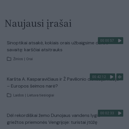
Naujausi įrašai
00:00:57
Sinoptikai atsakė, kokiais orais užbaigsime darbo
savaitę: karščiai atsitrauks
Žinios
|
Orai
00:42:12
Karšta A. Kasparavičiaus ir Ž Pavilionio diskusija: Rusija
– Europos šeimos narė?
Laidos
|
Lietuva tiesiogiai
00:02:33
Dėl rekordiškai žemo Dunojaus vandens lygio –
griežtos priemonės Vengrijoje: turistai įtūžę