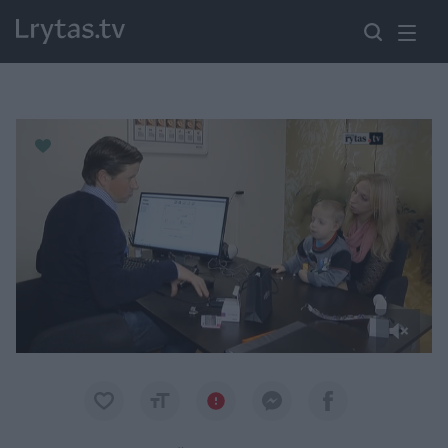
Paremkite Ukrainą