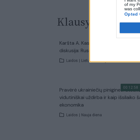
of my P
was col
Opted 
Klausyk Lrytas.
00:42:12
Karšta A. Kasparavičiaus ir Ž Pavilio
diskusija: Rusija – Europos šeimos 
Laidos
|
Lietuva tiesiogiai
00:12:58
Pravėrė ukrainiečių pinigines: atsakė
vidutiniškai uždirba ir kaip išsilaiko š
ekonomika
Laidos
|
Nauja diena