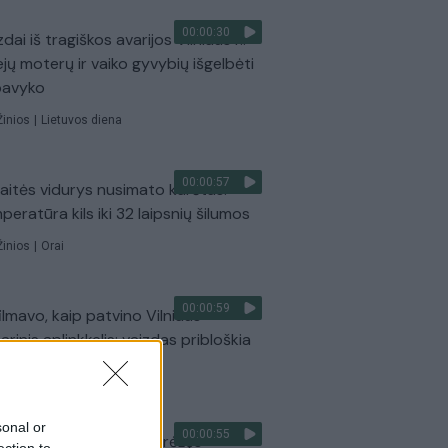
00:00:30
dai iš tragiškos avarijos Vilniaus r.:
ejų moterų ir vaiko gyvybių išgelbėti
pavyko
Žinios
|
Lietuvos diena
00:00:57
aitės vidurys nusimato karštas:
peratūra kils iki 32 laipsnių šilumos
Žinios
|
Orai
00:00:59
ilmavo, kaip patvino Vilniaus
arinis aplinkkelis: vaizdas pribloškia
Žinios
|
Lietuvos diena
sonal or
00:00:55
ija Vilniuje: į stotelę įsirėžęs
ection to