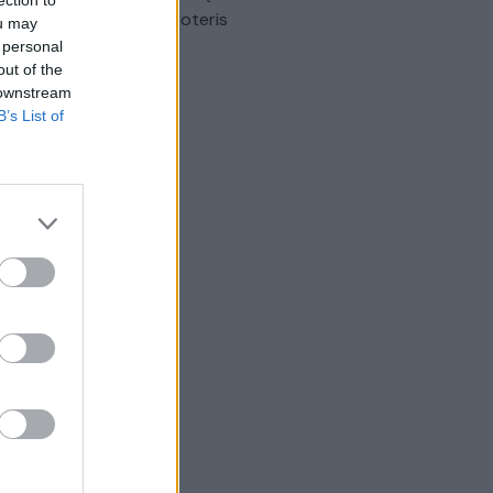
omobilis sužalojo dvi moteris
ou may
 personal
Žinios
|
Lietuvos diena
out of the
 downstream
B’s List of