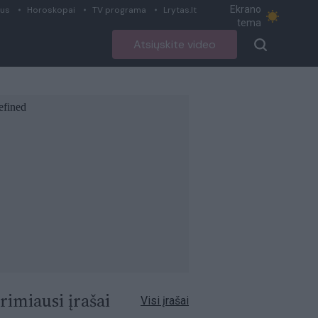
Ekrano
ius
Horoskopai
TV programa
Lrytas.lt
tema
Atsiųskite video
rimiausi įrašai
Visi įrašai