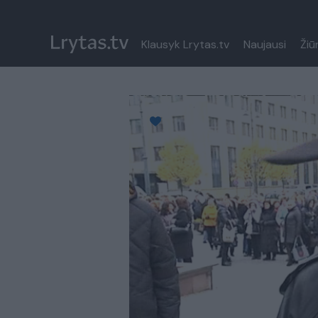
Klausyk Lrytas.tv
Naujausi
Žiū
Paremkite Ukrainą