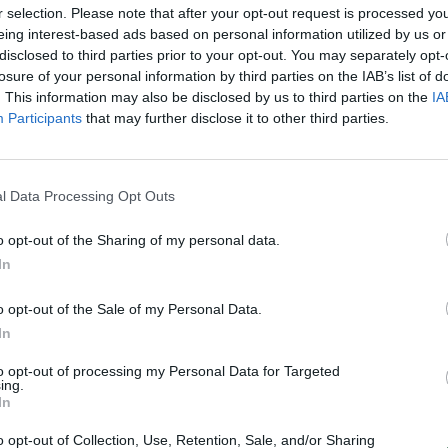
r selection. Please note that after your opt-out request is processed y
aut
eing interest-based ads based on personal information utilized by us or
disclosed to third parties prior to your opt-out. You may separately opt-
losure of your personal information by third parties on the IAB’s list of
. This information may also be disclosed by us to third parties on the
IA
Participants
that may further disclose it to other third parties.
Visi įrašai
0:57
00:42:12
l Data Processing Opt Outs
aigsime
Karšta A. Kasparavičiaus ir Ž Pavilionio
diskusija: Rusija – Europos šeimos narė?
o opt-out of the Sharing of my personal data.
Laidos
|
Lietuva tiesiogiai
In
o opt-out of the Sale of my Personal Data.
2:33
00:04:00
dens
Kuprines pasvėrę specialistai įspėja apie
In
e:
pavojingą įprotį: tą daro daugiau nei pusė
to opt-out of processing my Personal Data for Targeted
pradinukų
ing.
In
Žinios
|
Lietuvos diena
o opt-out of Collection, Use, Retention, Sale, and/or Sharing