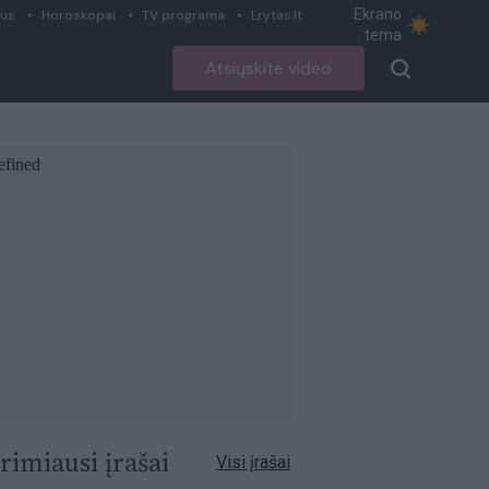
Ekrano
ius
Horoskopai
TV programa
Lrytas.lt
tema
Atsiųskite video
rimiausi įrašai
Visi įrašai