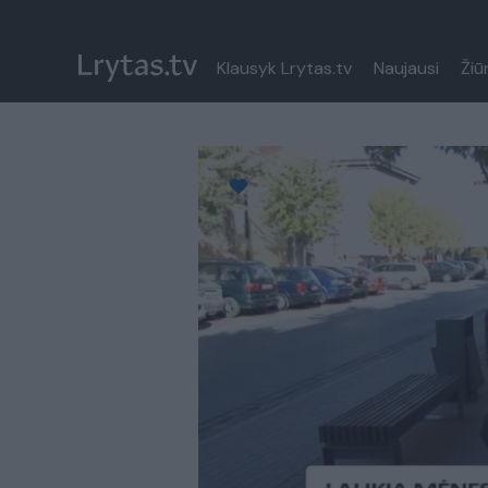
Klausyk Lrytas.tv
Naujausi
Žiū
Paremkite Ukrainą