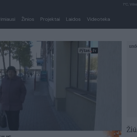
1°C, Viln
rimiausi
Žinios
Projektai
Laidos
Videoteka
Žiū