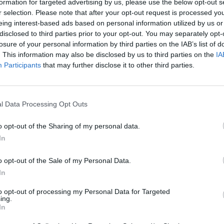
formation for targeted advertising by us, please use the below opt-out s
įsit
ės
Kyšis
Kalėjimas
r selection. Please note that after your opt-out request is processed y
net
eing interest-based ads based on personal information utilized by us or
disclosed to third parties prior to your opt-out. You may separately opt-
losure of your personal information by third parties on the IAB’s list of
. This information may also be disclosed by us to third parties on the
IA
Participants
that may further disclose it to other third parties.
Visi įrašai
2:40
00:03:52
mai –
Liūdna vyresnio amžiaus dirbančiųjų
l Data Processing Opt Outs
nenori:
kasdienybė – priekabiavimas, patyčios ir
užgaulūs įvardžiai
o opt-out of the Sharing of my personal data.
In
Žinios
|
Lietuvos diena
o opt-out of the Sale of my Personal Data.
0:29
00:02:08
In
mas
Aukštaitijos pučiamųjų orkestras
3
Nyderlanduose apgynė čempionų vardą
to opt-out of processing my Personal Data for Targeted
ing.
Žinios
|
Lietuvos diena
In