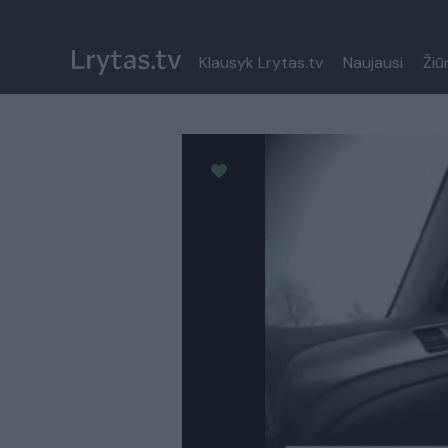
Klausyk Lrytas.tv
Naujausi
Žiū
Paremkite Ukrainą