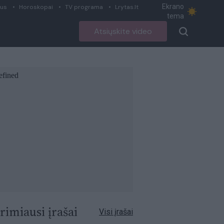
Ekrano
ius
Horoskopai
TV programa
Lrytas.lt
tema
Atsiųskite video
rimiausi įrašai
Visi įrašai