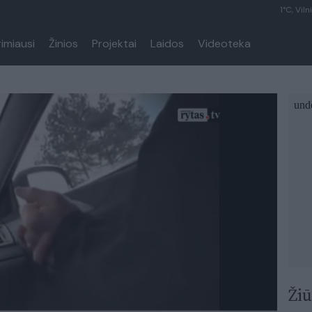
1°C, Viln
rimiausi
Žinios
Projektai
Laidos
Videoteka
Žiū