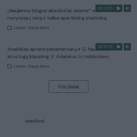
00:14:55
„Naujienos blogos absoliučiai visiems“: ekonomistas
nevynioja į vatą ir kalba apie liūdną statistiką
Laidos
|
Nauja diena
00:10:29
Analitikas aptarė parlamentarų ir G. Nausėdos
atostogų klausimą: V. Adamkus to nebijodavo
Laidos
|
Nauja diena
Visi įrašai