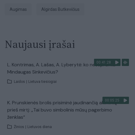
augimas
Algirdas Butkevičius
Naujausi įrašai
00:41:28
L. Kontrimas, A. Lašas, A. Lyberytė: ko nesupranta
Mindaugas Sinkevičius?
Laidos
|
Lietuva tiesiogiai
00:05:25
K. Prunskienės brolis prisiminė jaudinančią akimirką
prieš mirtį: „Tai buvo simbolinis mūsų pagerbimo
ženklas“
Žinios
|
Lietuvos diena