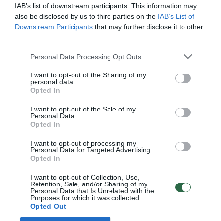
00:00:49
Pateikė daugiau detalių apie iš tėvų paimtus šešis
IAB’s list of downstream participants. This information may
vaikus: jiems kilusi grėsmė
also be disclosed by us to third parties on the
IAB’s List of
Downstream Participants
that may further disclose it to other
Žinios
|
Lietuvos diena
third parties.
Personal Data Processing Opt Outs
00:00:30
Vaizdai iš tragiškos avarijos Vilniaus r.: dviejų moterų ir
I want to opt-out of the Sharing of my
vaiko gyvybių išgelbėti nepavyko
personal data.
Opted In
Žinios
|
Lietuvos diena
I want to opt-out of the Sale of my
Personal Data.
Opted In
00:00:59
Nufilmavo, kaip patvino Vilniaus Vakarinis aplinkkelis:
vaizdas pribloškia
I want to opt-out of processing my
Personal Data for Targeted Advertising.
Žinios
|
Lietuvos diena
Opted In
I want to opt-out of Collection, Use,
Retention, Sale, and/or Sharing of my
00:02:01
„Pagarba pirmajai premjerei“: pasidalijo jautriais
Personal Data that Is Unrelated with the
Purposes for which it was collected.
prisiminimais apie Kazimierą Prunskienę
Opted Out
Žinios
|
Lietuvos diena