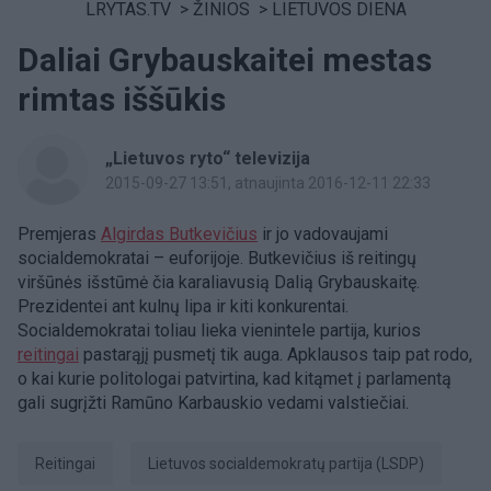
LRYTAS.TV
>
ŽINIOS
>
LIETUVOS DIENA
Daliai Grybauskaitei mestas
rimtas iššūkis
„Lietuvos ryto“ televizija
2015-09-27 13:51
, atnaujinta 2016-12-11 22:33
Premjeras
Algirdas Butkevičius
ir jo vadovaujami
socialdemokratai – euforijoje. Butkevičius iš reitingų
viršūnės išstūmė čia karaliavusią Dalią Grybauskaitę.
Prezidentei ant kulnų lipa ir kiti konkurentai.
Socialdemokratai toliau lieka vienintele partija, kurios
reitingai
pastarąjį pusmetį tik auga. Apklausos taip pat rodo,
o kai kurie politologai patvirtina, kad kitąmet į parlamentą
gali sugrįžti Ramūno Karbauskio vedami valstiečiai.
reitingai
Lietuvos socialdemokratų partija (LSDP)