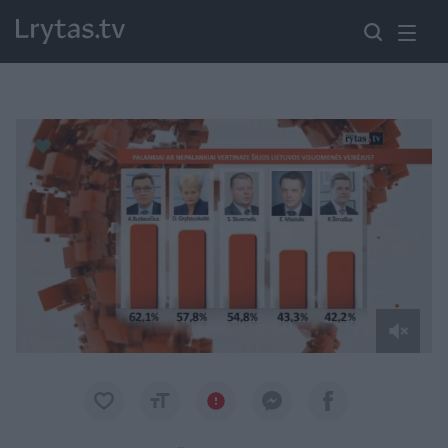
Paremkite Ukrainą