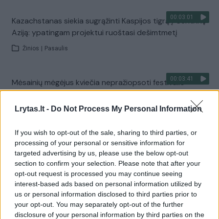
00:03:01
Kazachstanas siekia sugrąžinti Kaspijos tigrą į Centrinę
Aziją: ypatingam projektui ruoštasi dešimtmetį
Žinios
|
Pasaulis
00:03:41
Mėsainių mėgėjus kviečia nepražiopsoti festivalio
Vilniuje: atskleidė populiariausią paruošimo būdą
Lrytas.lt -
Do Not Process My Personal Information
Žinios
|
Lietuvos diena
If you wish to opt-out of the sale, sharing to third parties, or
Visi įrašai
processing of your personal or sensitive information for
targeted advertising by us, please use the below opt-out
section to confirm your selection. Please note that after your
opt-out request is processed you may continue seeing
Žiūrimiausi įrašai
interest-based ads based on personal information utilized by
us or personal information disclosed to third parties prior to
your opt-out. You may separately opt-out of the further
disclosure of your personal information by third parties on the