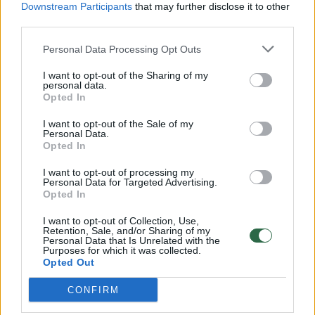
Downstream Participants
that may further disclose it to other
third parties.
00:00:57
Savaitės vidurys nusimato karštas: temperatūra kils iki
32 laipsnių šilumos
Personal Data Processing Opt Outs
Žinios
|
Orai
I want to opt-out of the Sharing of my
personal data.
Opted In
00:00:59
Nufilmavo, kaip patvino Vilniaus Vakarinis aplinkkelis:
I want to opt-out of the Sale of my
Personal Data.
vaizdas pribloškia
Opted In
Žinios
|
Lietuvos diena
I want to opt-out of processing my
Personal Data for Targeted Advertising.
Opted In
00:02:01
„Pagarba pirmajai premjerei“: pasidalijo jautriais
I want to opt-out of Collection, Use,
prisiminimais apie Kazimierą Prunskienę
Retention, Sale, and/or Sharing of my
Personal Data that Is Unrelated with the
Žinios
Purposes for which it was collected.
|
Lietuvos diena
Opted Out
CONFIRM
Visi įrašai