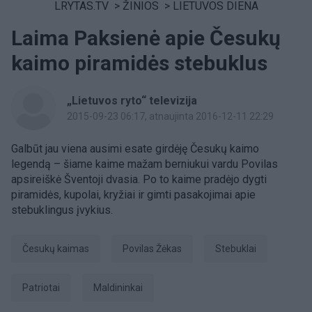
LRYTAS.TV
>
ŽINIOS
>
LIETUVOS DIENA
Laima Paksienė apie Česukų
kaimo piramidės stebuklus
„Lietuvos ryto“ televizija
2015-09-23 06:17
, atnaujinta 2016-12-11 22:29
Galbūt jau viena ausimi esate girdėję Česukų kaimo
legendą – šiame kaime mažam berniukui vardu Povilas
apsireiškė Šventoji dvasia. Po to kaime pradėjo dygti
piramidės, kupolai, kryžiai ir gimti pasakojimai apie
stebuklingus įvykius.
Česukų kaimas
Povilas Žėkas
stebuklai
patriotai
maldininkai