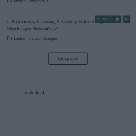
Laidos
|
Nauja diena
00:41:28
L. Kontrimas, A. Lašas, A. Lyberytė: ko nesupranta
Mindaugas Sinkevičius?
Laidos
|
Lietuva tiesiogiai
Visi įrašai