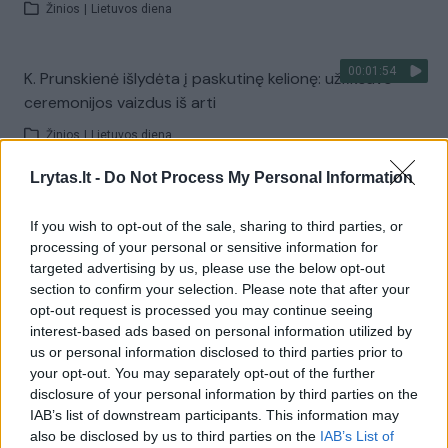
Žinios
|
Lietuvos diena
00:01:54
K. Prunskienė išlydėta į paskutinę kelionę: užfiksavo
ceremonijos vaizdus iš arti
Žinios
|
Lietuvos diena
Lrytas.lt -
Do Not Process My Personal Information
Visi įrašai
If you wish to opt-out of the sale, sharing to third parties, or
processing of your personal or sensitive information for
targeted advertising by us, please use the below opt-out
Žiūrimiausi įrašai
section to confirm your selection. Please note that after your
opt-out request is processed you may continue seeing
interest-based ads based on personal information utilized by
us or personal information disclosed to third parties prior to
00:00:30
Vaizdai iš tragiškos avarijos Vilniaus r.: dviejų moterų ir
your opt-out. You may separately opt-out of the further
vaiko gyvybių išgelbėti nepavyko
disclosure of your personal information by third parties on the
IAB’s list of downstream participants. This information may
Žinios
|
Lietuvos diena
also be disclosed by us to third parties on the
IAB’s List of