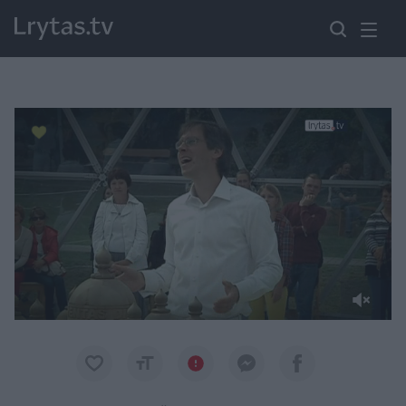
Paremkite Ukrainą